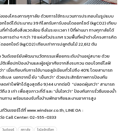
าน 1 หลังของโครงการศุภาลัย ด้วยการใช้กระบวนการประกอบในรูปแบบ
ไซด์ได้ประมาณ 39 กิโลกรัมคาร์บอนไดออกไซด์ (kgCO2) เทียบ
่คำนึงถึงสิ่งแวดล้อม ซึ่งในระยะเวลา 1 ปีที่ผ่านมา ทางศุภาลัยได้
งการต่าง ๆ กว่า 78 แห่งทั่วประเทศ รวมพื้นที่หน้าต่างโครงการคิด
ดออกไซด์ (kgCO2) เทียบเท่าการปลูกต้นไม้ 22,612 ต้น
ว วินด์เซอร์ยังพัฒนานวัตกรรมเพื่อยกระดับบ้านอยู่สบาย ด้วย
ัติเพื่อปกป้องบ้านและผู้อยู่อาศัยจากสิ่งรบกวน ตอบโจทย์ไลฟ์
ยบกว่า” เมื่อเทียบกับการใช้บานอลูมิเนียมทั่วไปถึง 40% โดยสามารถ
เบล นอกจากนี้ ยัง “เย็นกว่า” ด้วยประสิทธิภาพการป้องกัน
ลดค่าไฟฟ้าได้สูงสุดถึง 9,144 บาทต่อปี “ปลอดฝุ่นกว่า” สามารถ
 3 เท่า เพื่อสุขภาวะที่ดี และ “มั่นใจกว่า” ป้องกันการรั่วซึมของน้ำ
งทนทาน พร้อมรองรับทั้งบ้านพักอาศัยและงานอาคารสูง
วินเซอร์ได้ที่ www.windsor.co.th, LINE OA :
ดต่อ Call Center: 02-555-0333
วินด์เซอร์
ศุภาลัย
ไวนิลรักษ์โลก