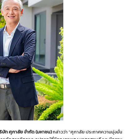
ิษัท ศุภาลัย จำกัด (มหาชน)
กล่าวว่า “ศุภาลัย ประกาศความมุ่งมั่น