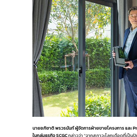
นายอภิชาติ พรวรนันท์ ผู้จัดการฝ่ายขายโครงการ และ
P
ในกลุ่มธุรกิจ SCGC
กล่าวว่า “จากสภาวะโลกเดือดที่เป็