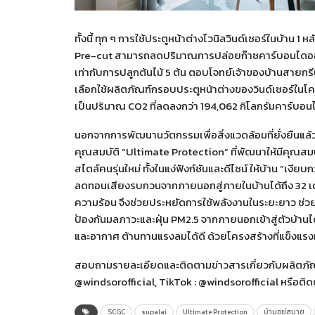
ทั้งนี้ ทุก ๆ การใช้ประตูหน้าต่างไวนิลวินด์เซอร์ในบ้
Pre-cut สามารถลดปริมาณการปล่อยก๊าซคาร์บอนไดออก
เท่ากับการปลูกต้นไม้ 5 ต้น ตอบโจทย์เจ้าของบ้านสายกรีนที
เลือกใช้ผลิตภัณฑ์กรอบประตูหน้าต่างของวินด์เซอร์ในโคร
เป็นปริมาณ CO2 ที่ลดลงกว่า 194,062 กิโลกรัมคาร์บอนไ
นอกจากการพัฒนานวัตกรรมเพื่อสิ่งแวดล้อมที่ยั่งยืนแล้
คุณสมบัติ “Ultimate Protection” ที่พัฒนาให้มีคุณสมบ
สไตล์คนรุ่นใหม่ ทั้งในแง่ฟังก์ชันและดีไซน์ ให้บ้าน “เงี
ลดทอนเสียงรบกวนจากภายนอกสู่ภายในบ้านได้ถึง 32 เดซิ
ความร้อน จึงช่วยประหยัดการใช้พลังงานในระยะยาว ช่วย
ป้องกันมลภาวะและฝุ่น PM2.5 จากภายนอกเข้าสู่ตัวบ้านได้ถึง
และอากาศ ต้านทานแรงลมได้ดี ด้วยโครงสร้างที่แข็งแร
สอบถามรายละเอียดและติดตามข่าวสารเกี่ยวกับผลิตภัณฑ์
@windsorofficial, TikTok : @windsorofficial หรือติ
SCGC
supalai
Ultimate Protection
บ้านอยู่สบาย