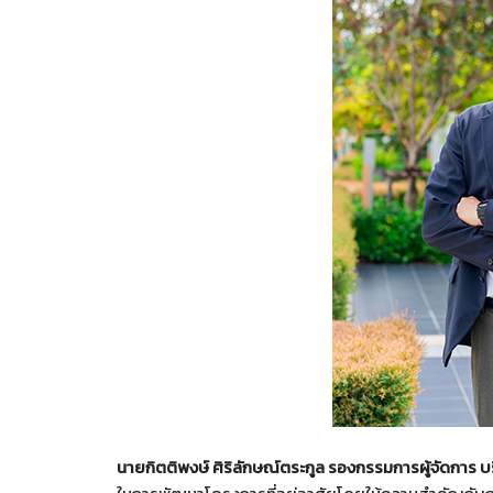
นายกิตติพงษ์ ศิริลักษณ์ตระกูล รองกรรมการผู้จัดการ บร