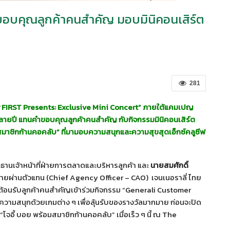
มขอบคุณลูกค้าคนสำคัญ มอบมินิคอนเสิร์ต
281
 FIRST Presents: Exclusive Mini Concert”
ภายใต้แคมเปญ
ยปี แทนคำขอบคุณลูกค้าคนสำคัญ กับกิจกรรมมินิคอนเสิร์ต
มสมาชิกก้านคอคลับ” ที่มามอบความสนุกและความสุขสุดเอ็กซ์คลูซีฟ
ธานเจ้าหน้าที่ฝ่ายการตลาดและบริหารลูกค้า และ
นายสมศักดิ์
น่ายผ่านตัวแทน (Chief Agency Officer – CAO) เจนเนอราลี่ ไทย
 ต้อนรับลูกค้าคนสำคัญเข้าร่วมกิจกรรม “Generali Customer
วามสนุกด้วยเกมต่าง ๆ เพื่อลุ้นรับของรางวัลมากมาย ก่อนจะปิด
 “โจอี้ บอย พร้อมสมาชิกก้านคอคลับ” เมื่อเร็ว ๆ นี้ ณ The