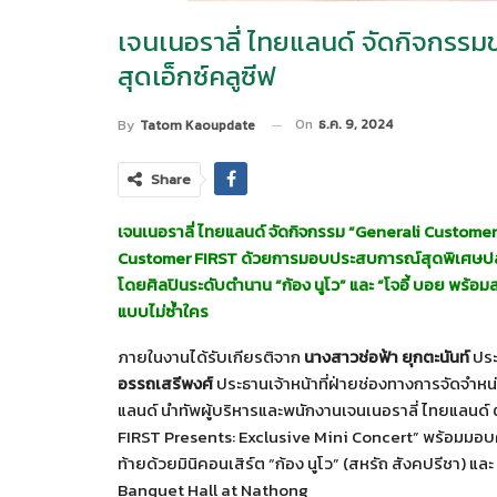
เจนเนอราลี่ ไทยแลนด์ จัดกิจกรร
สุดเอ็กซ์คลูซีฟ
On
ธ.ค. 9, 2024
By
Tatom Kaoupdate
Share
เจนเนอราลี่ ไทยแลนด์ จัดกิจกรรม “
Generali Customer
Customer FIRST
ด้วยการมอบประสบการณ์สุดพิเศษปลา
โดยศิลปินระดับตำนาน “ก้อง นูโว” และ “โจอี้ บอย พร้อ
แบบไม่ซ้ำใคร
ภายในงานได้รับเกียรติจาก
นางสาวช่อฟ้า ยุกตะนันท์
ประ
อรรถเสรีพงศ์
ประธานเจ้าหน้าที่ฝ่ายช่องทางการจัดจำห
แลนด์ นำทัพผู้บริหารและพนักงานเจนเนอราลี่ ไทยแลนด์
FIRST Presents: Exclusive Mini Concert” พร้อมมอบค
ท้ายด้วยมินิคอนเสิร์ต “ก้อง นูโว” (สหรัถ สังคปรีชา) และ
Banquet Hall at Nathong