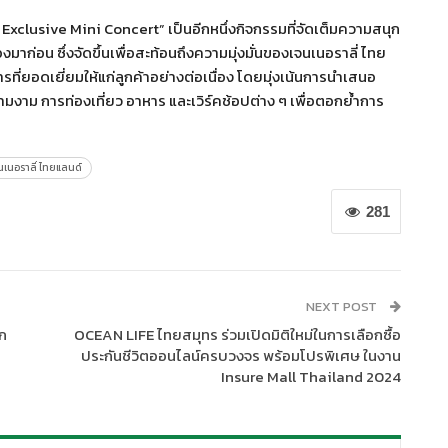
xclusive Mini Concert” เป็นอีกหนึ่งกิจกรรมที่จัดเต็มความสนุก
่อน ซึ่งจัดขึ้นเพื่อสะท้อนถึงความมุ่งมั่นของเจนเนอราลี่ ไทย
่ยอดเยี่ยมให้แก่ลูกค้าอย่างต่อเนื่อง โดยมุ่งเน้นการนำเสนอ
มงาม การท่องเที่ยว อาหาร และเวิร์คช้อปต่าง ๆ เพื่อตอกย้ำการ
นเนอราลี่ ไทยแลนด์
281
NEXT POST
าก
OCEAN LIFE ไทยสมุทร ร่วมเปิดมิติใหม่ในการเลือกซื้อ
ประกันชีวิตออนไลน์ครบวงจร พร้อมโปรพิเศษ ในงาน
Insure Mall Thailand 2024