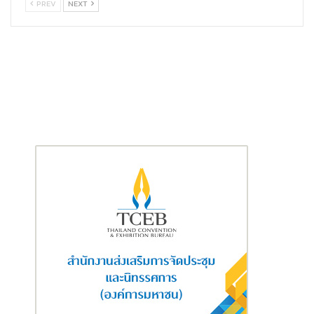
PREV
NEXT
นางพิทยา วรปัญญาสกุล ประธานเจ้าหน้าที่บริหาร “เคทีซี” หรือ บริษัท บัตรกรุง
ไทย จำกัด (มหาชน)
สำหรับเป้าหมายการทำธุรกิจในปี 2568 เคทีซีคาดว่าพอร์ตสินเชื่อรวม
จะขยายตัวที่ 4-5% และคุมอัตราส่วนสินเชื่อด้อยคุณภาพต่อเงินให้
สินเชื่อ (NPL Ratio) รวมให้อยู่ในระดับไม่เกิน 2% และมีแผนระดมเงินกู้
ยืมระยะยาวประมาณ 15,000 ล้านบาท เพื่อสนับสนุนการขยายตัวของ
พอร์ตสินเชื่อ ลงทุนด้านเทคโนโลยี รวมถึงรองรับหุ้นกู้และเงินกู้ยืม
ระยะยาวที่จะครบกำหนดประมาณ 13,000 ล้านบาท ในส่วนของยอด
การใช้จ่ายผ่าน
บัตรเครดิต
ปี 2568 คาดการเติบโตที่ประมาณ 10-
12% ด้วยยอดใช้จ่ายผ่านบัตรที่ไม่ต่ำกว่า 320,000 ล้านบาท เพิ่ม
จำนวนสมาชิกใหม่ 250,000 บัตร เน้นกลุ่มผู้มีรายได้ 50,000 บาทขึ้น
ไป รวมถึงกลุ่มคนเริ่มทำงาน (First Jobber) สร้างความแตกต่างใน
ด้านการทำกิจกรรมทางการตลาดและส่งเสริมการขายโดยใช้จุดแข็ง
ด้านคะแนนสะสม KTC FOREVER ในการเพิ่มมูลค่าให้สมาชิกโดยร่วม