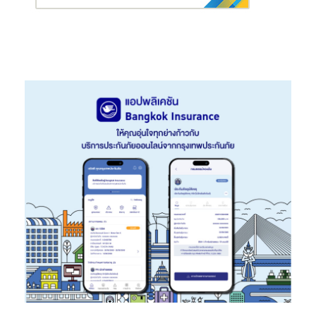
มือกับพันธมิตรทางธุรกิจทุกหมวดสำคัญ เช่น หมวดอาหาร ช้อปปิ้ง
เติมน้ำมัน และท่องเที่ยว เพื่อตอบโจทย์ไลฟ์สไตล์สมาชิกทุกกลุ่ม
เซ็กเมนต์
สำหรับธุรกิจสินเชื่อส่วนบุคคล
บัตรกดเงินสด “เคทีซี พราว”
ตั้งเป้า
เติบโตที่ 3% เน้นขยายฐานสมาชิกใหม่ผ่านพันธมิตรธุรกิจต่างๆ เพื่อ
เพิ่มโอกาสเข้าถึงสินเชื่อผ่านช่องทางสมัครสินเชื่อออนไลน์ E-
Application ที่ลูกค้าสามารถทำรายการได้ด้วยตนเอง รู้ผลอนุมัติ
พร้อมรับเงินโอนเข้าบัญชีภายใน 30นาที พร้อมสร้างประสบการณ์
การใช้งานให้กับสมาชิกผ่านฟังก์ชัน “รูด โอน กด ผ่อน” ครบจบในบัตร
เดียว และสานต่อโครงการ “เคลียร์หนี้” เพื่อเสริมวินัยทางการเงินแก่
สมาชิก ส่วนสินเชื่อ
“เคทีซี พี่เบิ้ม รถแลกเงิน”
ตั้งเป้าการเติบโตที่
3,000 ล้านบาท เน้นขยายพอร์ตสินเชื่อคุณภาพผ่านสาขาธนาคาร
กรุงไทยตัวแทนจำหน่าย และพันธมิตรธุรกิจต่างๆ เน้นเจาะกลุ่มลูกค้าที่
มีรายได้ประจำและเจ้าของกิจการขนาดเล็กที่เป็นเจ้าของรถยนต์หรือ
รถจักรยานยนต์ และกำลังมองหาสินเชื่อให้สามารถเข้าถึงแหล่งเงินทุน
ในระบบได้ง่ายและปลอดภัย พร้อมรับวงเงินใหญ่สูงสุด 100% ของ
ราคาประเมิน อนุมัติไวภายใน 1 ชั่วโมง รับเงินทันที โดยไม่ต้องมีคนค้ำ
ประกัน