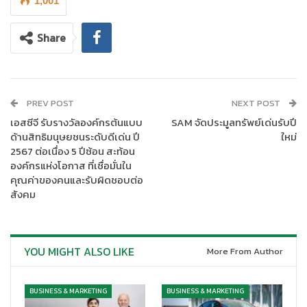
สำหรับทิศทางธุรกิจเคทีซีในปี 2568 เราได้เตรียมการเพื่อก้าวสู่
1,001
องค์กรดิจิทัลอย่างยั่งยืน ด้วยกลยุทธ์ “Building a Sustainable
Future Through Digital Transformation” บน 4 แนวทางหลัก
Share
ประกอบด้วย
Reach Better
: ใช้ช่องทางดิจิทัลในการขยายฐานสมาชิกกลุ่ม
ใหม่ที่นิยมทำรายการด้วยตนเองตั้งแต่ต้นจนจบกระบวนการ
PREV POST
NEXT POST
ด้วยการพัฒนา E-Application ที่ง่าย ไร้รอยต่อ และ
เอสซีจี รับรางวัลองค์กรต้นแบบ
SAM จัดประมูลทรัพย์เด่นรับปี
ปลอดภัย สามารถรู้ผลการสมัครได้รวดเร็วยิ่งขึ้น พร้อม
ด้านสิทธิมนุษยชนระดับดีเด่น ปี
ใหม่
พัฒนาและทดสอบเครื่องมือในการประเมินคุณภาพสินเชื่อ
2567 ต่อเนื่อง 5 ปีซ้อน สะท้อน
(Credit Scoring Model) ใหม่ๆ เพื่อแสวงหาโอกาสของการ
องค์กรแห่งโอกาส ที่เชื่อมั่นใน
ขยายฐานสมาชิกที่ยังอยู่ในระดับความเสี่ยงที่รับได้
คุณค่าของคนและรับผิดชอบต่อ
Grow Healthier
: การบริหารฐานข้อมูลสมาชิกอย่างมี
สังคม
ประสิทธิภาพ พร้อมพัฒนาบริการใหม่ๆ บนแอป KTC Mobile ที่
ทำให้สมาชิกสามารถเข้าถึงผลิตภัณฑ์และบริการต่างๆ ของเคที
ซีได้อย่างสะดวกรวดเร็ว ตอบโจทย์ความต้องการของสมาชิก
YOU MIGHT ALSO LIKE
More From Author
และสร้างความมั่นใจในการใช้จ่าย
Bond Tighter
: เพิ่มประสิทธิภาพและความปลอดภัยของ
บริการรวมถึงการสื่อสารบนช่องทางออนไลน์ ทั้งผ่านแอป
BUSINESS & MARKETING
BUSINESS & MARKETING