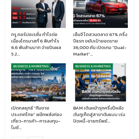
“KTC Mobile” Line Connect, Facebook และเว็บไซต์
ktc.co.th เพื่อให้สมาชิกใช้งานง่าย สะดวกและมั่นใจมากขึ้น รวม
ถึงเครื่องมือที่ช่วยให้ทีมงานคอนแทคเซ็นเตอร์ (Contact
Center) สามารถให้บริการตอบคำถามได้รวดเร็วและถูกต้อง
แม่นยำ เพื่อให้สมาชิกได้รับความพึงพอใจมากที่สุด
ทรู คอร์ปอเรชั่น กำไรต่อ
เอ็มจี โตสวนตลาด 67% ครึ่ง
Work Smarter
: เตรียมความพร้อมด้านเครื่องมือ กระบวนการ
เนื่องไตรมาสที่ 6 ฟันกำไร
ปีแรก ขยับเป้ายอดขาย
และการพัฒนาทักษะ (Upskill) ด้านไอทีให้กับบุคลากรเคทีซีทั้ง
6.6 พันล้านบาท จ่ายปันผล
36,000 คัน เปิดเกม “Dual-
องค์กร ส่งเสริมการคิดริเริ่มและปรับปรุงกระบวนการทำงาน
5.2…
Market”…
โดยประยุกต์ใช้เทคโนโลยีในการเพิ่มประสิทธิภาพงาน ลดค่าใช้
จ่าย และพัฒนาทักษะของพนักงานให้ทันต่อการเปลี่ยนแปลง
BUSINESS & MARKETING
BUSINESS & MARKETING
เปิดกลยุทธ์ “ทีมขาย
BAM เดินหน้ารุกครึ่งปีหลัง
ประเทศไทย” ผนึกพลังท่อง
ดันภูเก็ตสู่สาขาต้นแบบ เร่ง
เที่ยว–การค้า–การลงทุน–
ปิดหนี้-ขายทรัพย์…
ไมซ์…