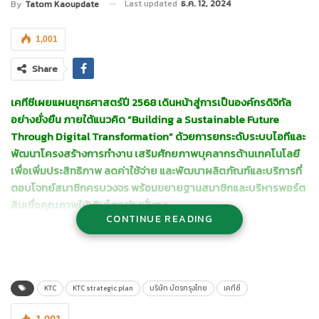
Last updated
ธ.ค. 12, 2024
By
Tatom Kaoupdate
1,001
Share
เคทีซีเผยแผนยุทธศาสตร์ปี 2568 เดินหน้าสู่การเป็นองค์กรดิจิทัล
อย่างยั่งยืน ภายใต้แนวคิด “Building a Sustainable Future
Through Digital Transformation” ด้วยการยกระดับระบบไอทีและ
พัฒนาโครงสร้างการทำงาน เสริมศักยภาพบุคลากรด้านเทคโนโลยี
เพื่อเพิ่มประสิทธิภาพ ลดค่าใช้จ่าย และพัฒนาผลิตภัณฑ์และบริการที่
ตอบโจทย์สมาชิกครบวงจร พร้อมขยายฐานสมาชิกและบริหารพอร์ต
สินเชื่อคุณภาพให้เติบโตอย่างมั่นคง
CONTINUE READING
นางพิทยา วรปัญญาสกุล ประธานเจ้าหน้าที่บริหาร “เคทีซี”
หรือ บริษัท
บัตรกรุงไทย จำกัด (มหาชน)
เผย “เชื่อมั่นว่าเศรษฐกิจไทยในปี 2568
จะขยับตัวดีขึ้นจากมาตรการกระตุ้นเศรษฐกิจต่างๆ ของภาครัฐ จะ
ช่วยเพิ่มรายได้ในภาคประชาชนและสร้างโอกาสในการเข้าถึงแหล่ง
KTC
KTC strategic plan
บริษัท บัตรกรุงไทย
เคทีซี
เงินทุน ซึ่งถือเป็นสัญญาณบวกกับธุรกิจบริการสินเชื่อผู้บริโภค