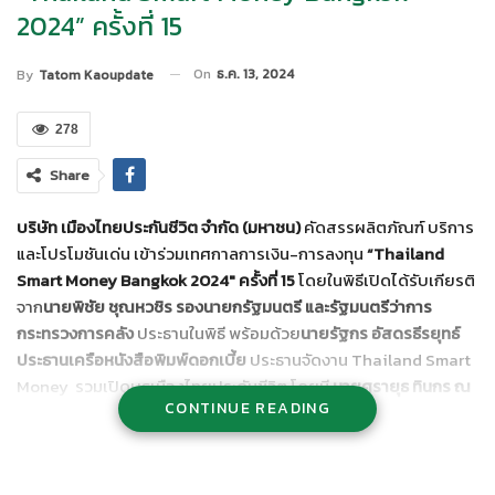
2024” ครั้งที่ 15
On
ธ.ค. 13, 2024
By
Tatom Kaoupdate
278
Share
บริษัท เมืองไทยประกันชีวิต จำกัด (มหาชน)
คัดสรรผลิตภัณฑ์ บริการ
และโปรโมชันเด่น เข้าร่วมเทศกาลการเงิน-การลงทุน
“
Thailand
Smart Money Bangkok 2024″ ครั้งที่ 15
โดยในพิธีเปิดได้รับเกียรติ
จาก
นายพิชัย ชุณหวชิร รองนายกรัฐมนตรี และรัฐมนตรีว่าการ
กระทรวงการคลัง
ประธานในพิธี พร้อมด้วย
นายรัฐกร อัสดรธีรยุทธ์
ประธานเครือหนังสือพิมพ์ดอกเบี้ย
ประธานจัดงาน Thailand Smart
Money รวมเปิดบูธเมืองไทยประกันชีวิต โดยมี
นายศรายุธ ทินกร ณ
CONTINUE READING
อยุธยา รองกรรมการผู้จัดการอาวุโส
พร้อมด้วยผู้บริหาร ตัวแทนนัก
วางแผนประกันชีวิต และที่ปรึกษาทางการเงิน บริษัท เมืองไทยประกัน
ชีวิต จำกัด (มหาชน) ร่วมในพิธีด้วย โดยงานจัดขึ้นระหว่างวันที่ 13 – 15
ธันวาคม 2567 ณ BCC Hall ชั้น 5 เซ็นทรัลลาดพร้าว