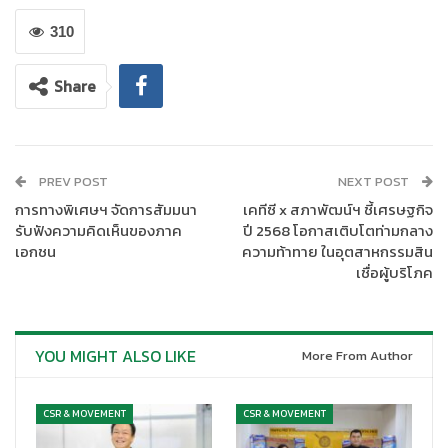
สิ่งอำนวยความสะดวก (ขวาสุด) เป็นผู้รับมอบ ณ สำนักงานคณบดี
310
คณะแพทยศาสตร์โรงพยาบาลรามาธิบดี มหาวิทยาลัยมหิดล เมื่อวันที่
13 ธันวาคม 2567
Share
บมจ.กรุงเทพประกันภัย ให้ความสำคัญกับการดำเนินธุรกิจตามหลัก
ธรรมาภิบาลควบคู่ไปกับการมีส่วนร่วมดูแลชุมชน สังคม และสิ่ง
แวดล้อม โดยให้การสนับสนุนด้านสาธารณสุขอย่างต่อเนื่อง ผ่าน
โครงการต่างๆ ที่ส่งเสริมการเข้าถึงบริการทางการแพทย์ เพื่อยก
PREV POST
NEXT POST
ระดับคุณภาพชีวิตและสร้างความยั่งยืนให้แก่สังคม
การทางพิเศษฯ จัดการสัมมนา
เคทีซี x สภาพัฒน์ฯ ชี้เศรษฐกิจ
รับฟังความคิดเห็นของภาค
ปี 2568 โอกาสเติบโตท่ามกลาง
เอกชน
ความท้าทาย ในอุตสาหกรรมสิน
เชื่อผู้บริโภค
YOU MIGHT ALSO LIKE
More From Author
CSR & MOVEMENT
CSR & MOVEMENT