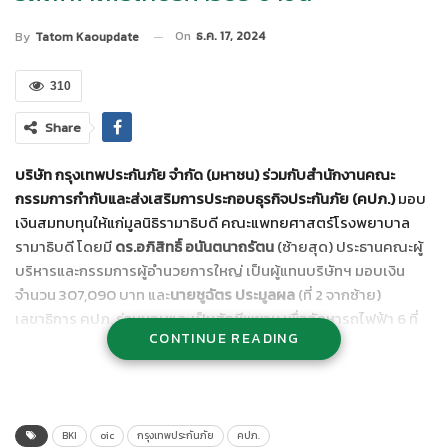
On
ธ.ค. 17, 2024
By
Tatom Kaoupdate
310
Share
บริษัท กรุงเทพประกันภัย จำกัด (มหาชน) ร่วมกับสำนักงานคณะ
กรรมการกำกับและส่งเสริมการประกอบธุรกิจประกันภัย (คปภ.)
มอบ
เงินสมทบทุนให้แก่มูลนิธิรามาธิบดี คณะแพทยศาสตร์โรงพยาบาล
รามาธิบดี โดยมี
ดร.อภิสิทธิ์ อนันตนาถรัตน
(ซ้ายสุด) ประธานคณะผู้
บริหารและกรรมการผู้อำนวยการใหญ่ เป็นผู้แทนบริษัทฯ มอบเงิน
จำนวน 307,090 บาท และ
นายชูฉัตร ประมูลผล
(ที่ 2 จากซ้าย)
เลขาธิการ คปภ. ร่วมมอบและเป็นสักขีพยาน เพื่อจัดหารถไฟฟ้า 6 ที่
CONTINUE READING
นั่ง สำหรับให้บริการอำนวยความสะดวกแก่ผู้ป่วย ผู้สูงอายุ และ
ประชาชนผู้ที่มาใช้บริการโรงพยาบาลรามาธิบดี โดยมี
ศ.คลินิก
นพ.อาทิตย์ อังกานนท์
คณบดีคณะแพทยศาสตร์โรงพยาบาล
รามาธิบดีและประธานคณะกรรมการบริหารมูลนิธิรามาธิบดีฯ (ที่ 2 จาก
ขวา) และ
ผศ.นพ.ภุชงค์ ลิขิตธนสมบัติ
รองคณบดีฝ่ายกายภาพและ
BKI
oic
กรุงเทพประกันภัย
คปภ.