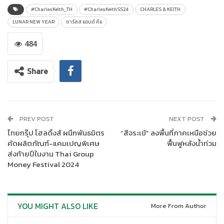
เรียบง่ายแต่แฝงด้วยความสง่างาม ด้วยโทนสี แดงเข้มที่สะท้อนถึง
#CharlesKeith_TH
#CharlesKeithSS24
CHARLES & KEITH
ความหมายของประเพณีดั้งเดิม พร้อมรายละเอียดศิลปะแบบจีนร่วม
LUNAR NEW YEAR
ชาร์ลส แอนด์ คีธ
สมัยที่ปรากฏในทุกๆ ไอเทมของ
484
Share
PREV POST
NEXT POST
ไทยกรุ๊ป โฮลดิ้งส์ ผนึกพันธมิตร
“สีจระเข้” ลงพื้นที่ภาคเหนือช่วย
คัดผลิตภัณฑ์-แคมเปญพิเศษ
ฟื้นฟูหลังน้ำท่วม
ส่งท้ายปีในงาน Thai Group
Money Festival 2024
YOU MIGHT ALSO LIKE
More From Author