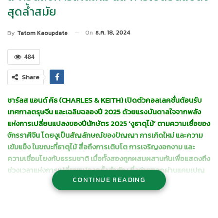
สุดล้ำสมัย
On
ธ.ค. 18, 2024
By
Tatom Kaoupdate
484
Share
ชาร์ลส แอนด์ คีธ (
CHARLES & KEITH)
เปิดตัวคอลเลคชั่นต้อนรับ
เทศกาลตรุษจีน และเฉลิมฉลองปี
2025
ด้วยแรงบันดาลใจจากพลัง
แห่งการเปลี่ยนแปลงของปีนักษัตร
2025 ‘
งูธาตุไม้’ ตามความเชื่อของ
จักรราศีจีน โดยงูเป็นสัญลักษณ์ของปัญญา การเกิดใหม่ และความ
เข้มแข็ง ในขณะที่ธาตุไม้ สื่อถึงการเติบโต การเจริญงอกงาม และ
ความเชื่อมโยงกับธรรมชาติ เมื่อทั้งสองถูกผสมผสานกันเพื่อแสดงถึง
ช่วงเวลาแห่งการเปลี่ยนแปลงครั้งสำคัญ ซึ่งถ่ายทอดผ่านแคมเปญ
CONTINUE READING
ในฤดูกาลนี้ในมุมมองใหม่ที่แตกต่าง จากการเฉลิมฉลองแบบดั้งเดิม
โดยผสมผสานความทันสมัย และความประณีตได้อย่างลงตัว
คอลเลคชั่น Lunar New Year นี้ถ่ายทอดผ่านฉากหลังสไตล์มินิมอลที่