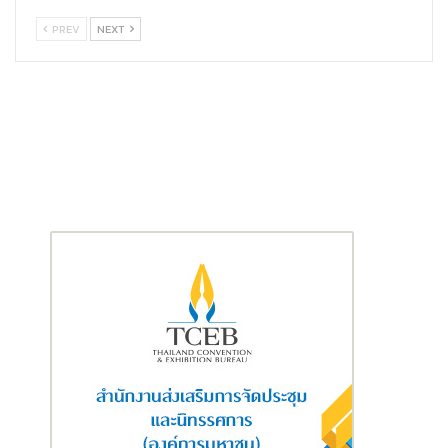
PREV
NEXT
ยิ่งไปกว่านั้นแคมเปญนี้ยังนำเสนอแนวคิดที่สร้างสรรค์ และแปลกใหม่
โดยการนำเกมงูสุดคลาสสิคในตำนานมาประยุกต์ ใช้เป็นแรงบันดาล
ใจในการออกแบบ ผสมผสานองค์ประกอบแบบพิกเซล และลวดลาย
ปมเชือกศิลปะจีนเข้าด้วยกัน เป็นการผสมผสานระหว่างความเป็นจริง
และโลกแห่งจินตนาการ เพิ่มความสนุกสนานให้กับแคมเปญนี้ ในขณะ
เดียวกัน ยังคงสื่อถึงธีมแห่งการเปลี่ยนแปลง และการเริ่มต้นใหม่อีก
ด้วย
และเพื่อเพิ่มความพิเศษในช่วงเทศกาล ชาร์ลส แอนด์ คีธ ยังมอบซอ
งอั่งเปาเป็นของขวัญพิเศษสำหรับลูกค้าที่ซื้อสินค้า ขั้นต่ำ 3,500 บาท
ขึ้นไปในช่วง 2 – 29 มกราคม 2568 โดยซองอั่งเปาเหล่านี้เป็น
สัญลักษณ์แห่งความโชคดี แสดงถึงความ ปรารถนาดีที่มอบให้ลูกค้า
เพื่ออวยพรให้พบความรุ่งเรือง และความสุขตลอดปีใหม่ที่กำลังจะมา
ถึง