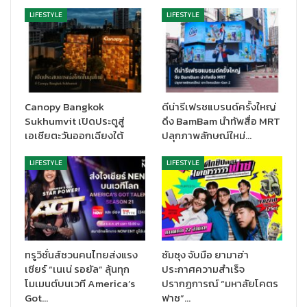
คอลเลคชั่นผ่านภาพถ่ายในมุมมองที่ร่วมสมัย คอลเลคชั่นนี้ประกอบ
LIFESTYLE
LIFESTYLE
ไปด้วยรองเท้าแตะ และรองเท้าแมรี่เจนในโทนสี แดงสด และสีดำ
คลาสสิคที่มาพร้อมกับการมัดปมเชือกศิลปะจีนที่ประณีต ซึ่งสื่อถึง
ความเป็นสิริมงคล โชคลาภ และ
ความงดงาม ช่วยเพิ่มความหรูหราให้กับดีไซน์ของรองเท้า สำหรับ
กระเป๋าในคอลเลคชั่นนี้ผลิตจากผ้าแจ็คการ์ด (Jacquard) มีให้เลือก
หลากหลายสไตล์ ตั้งแต่ไซส์มินิ สะพายไหล่ ไปจนถึงแบบทรงถัง เพื่อ
Canopy Bangkok
ดีน่ารีเฟรชแบรนด์ครั้งใหญ่
Sukhumvit เปิดประตูสู่
ดึง BamBam นำทัพสื่อ MRT
ตอบโจทย์ทั้งการใช้งาน และความสวยงาม ช่วยเสริมลุคในเทศกาล
เอเชียตะวันออกเฉียงใต้
ปลุกภาพลักษณ์ใหม่…
ตรุษจีนนี้ได้อย่างลงตัว
LIFESTYLE
LIFESTYLE
นอกจากนี้ ชาร์ลส แอนด์ คีธ ยังได้นำเสนอตัวเลือกที่คัดสรรมาอย่างดี
เพื่อเสริมลุคในช่วงเทศกาลตรุษจีนนี้ เช่น กระเป๋าที่มาในเฉดสีครีม
แดง ชมพูอ่อน และม่วงลูกพลัม สร้างสมดุลระหว่างสีสันที่สะท้อนถึง
ความเป็นมงคล ตามประเพณี และความทันสมัยเข้าด้วยกัน ไอเทมเด่น
ในคอลเลคชั่นนี้ ได้แก่ รองเท้าแตะ และรองเท้าแมรี่เจน ในโทนสีเงิน และ
แดงที่สื่อถึงความชัดเจน และการเริ่มต้นใหม่ เหมาะสำหรับการเฉลิม
ทรูวิชั่นส์ชวนคนไทยส่งแรง
ซัมซุง จับมือ ยามาฮ่า
ฉลองที่ผสานกลิ่นอายดั้งเดิม เข้ากับความทันสมัยได้อย่างลงตัว
เชียร์ “เนเน่ รอยัล” ลุ้นทุก
ประกาศความสำเร็จ
โมเมนต์บนเวที America’s
ปรากฏการณ์ “มหาลัยโคตร
Got…
ฟาซ”…