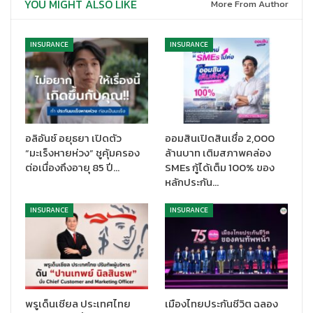
YOU MIGHT ALSO LIKE
More From Author
INSURANCE
INSURANCE
นายเกรียงชัย บุญโพธิ์อภิชาติ
ประธานเจ้าหน้าที่บริหารด้านการเงิน
บริษัท ซีพี ออลล์ จำกัด (มหาชน) และกรรมการผู้จัดการ บริษัท
เคาน์เตอร์เซอร์วิส จำกัด เปิดเผยถึงความมุ่งมั่นในการส่งเสริมความ
ปลอดภัยและความคุ้มค่าให้แก่ประชาชน ด้วยการจำหน่าย “กรมธรรม์
อลิอันซ์ อยุธยา เปิดตัว
ออมสินเปิดสินเชื่อ 2,000
“มะเร็งหายห่วง” ชูคุ้มครอง
ล้านบาท เติมสภาพคล่อง
ประกันภัยปีใหม่สุขกายสุขใจ (ไมโครอินชัวรันส์)” ผ่านช่องทางที่
ต่อเนื่องถึงอายุ 85 ปี…
SMEs กู้ได้เต็ม 100% ของ
สะดวกและเข้าถึงง่ายในราคาย่อมเยา ประชาชนที่สนใจสามารถแจ้ง
หลักประกัน…
ความประสงค์กับพนักงานที่ร้านเซเว่นอีเลฟเว่นกว่า 15,000 สาขาทั่ว
ประเทศ เพียงแสดงบัตรประชาชน พร้อมชำระเบี้ยประกันภัย 10 บาท
INSURANCE
INSURANCE
หรือใช้แต้ม ALL Member 1,000 คะแนนแลกรับสิทธิ์ฟรี และยัง
สามารถซื้อผ่านเว็บไซต์ www.counterservice.co.th เพื่อเพิ่มความ
สะดวกให้กับประชาชนในการเข้าถึงความคุ้มครองด้านประกันภัยอย่าง
ทั่วถึง พร้อมตอบโจทย์ไลฟ์สไตล์ยุคดิจิทัลที่เน้นความรวดเร็วและ
ง่ายดาย หลังจากชำระเงินแล้ว ลูกค้าจะได้รับสลิปยืนยันการทำ
พรูเด็นเชียล ประเทศไทย
เมืองไทยประกันชีวิต ฉลอง
รายการ ซึ่งระบุวันเริ่มต้นและวันสิ้นสุดความคุ้มครองอย่างชัดเจน