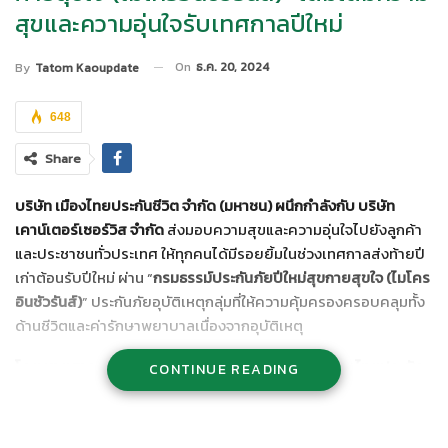
สุขและความอุ่นใจรับเทศกาลปีใหม่
On
ธ.ค. 20, 2024
By
Tatom Kaoupdate
648
Share
บริษัท เมืองไทยประกันชีวิต จำกัด (มหาชน) ผนึกกำลังกับ บริษัท
เคาน์เตอร์เซอร์วิส จำกัด
ส่งมอบความสุขและความอุ่นใจไปยังลูกค้า
และประชาชนทั่วประเทศ ให้ทุกคนได้มีรอยยิ้มในช่วงเทศกาลส่งท้ายปี
เก่าต้อนรับปีใหม่ ผ่าน “
กรมธรรม์ประกันภัยปีใหม่สุขกายสุขใจ (ไมโคร
อินชัวรันส์)
” ประกันภัยอุบัติเหตุกลุ่มที่ให้ความคุ้มครองครอบคลุมทั้ง
ด้านชีวิตและค่ารักษาพยาบาลเนื่องจากอุบัติเหตุ
โดย นายสาระ ล่ำซำ ประธานเจ้าหน้าที่บริหาร บริษัท เมืองไทยประกัน
CONTINUE READING
ชีวิต จำกัด (มหาชน)
กล่าวว่า เมืองไทยประกันชีวิตมีความยินดีเป็น
อย่างยิ่ง ที่ได้จับมือกับเคาน์เตอร์เซอร์วิส ร่วมกันส่งมอบความอุ่นใจให้
กับประชาชน และยังเป็นการตอกย้ำนโยบายของเมืองไทยประกันชีวิต