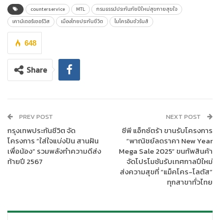
มีความมุ่งมั่นในการสร้างการเข้าถึงได้ของประกันชีวิตให้กับทุก ๆ
counterservice
MTL
กรมธรรม์ประกันภัยปีใหม่สุขกายสุขใจ
คนในสังคม (Democratizing Insurance) เพื่อเป็นส่วนช่วยให้ทุกคน
เคาน์เตอร์เซอร์วิส
เมืองไทยประกันชีวิต
ไมโครอินชัวรันส์
ได้มีความอุ่นใจ มีหลักประกันที่มั่นคง และมีคุณภาพชีวิตที่ดีอย่าง
ยั่งยืน พร้อมเป็นการตอบรับนโยบายของสำนักงานคณะกรรมการ
648
กำกับและส่งเสริมการประกอบธุรกิจประกันภัย (คปภ.) ในการส่งเสริม
ให้ประชาชนมีหลักประกันความคุ้มครองอุบัติเหตุให้กับตนเองและ
Share
ครอบครัว สามารถเข้าถึงและใช้ประโยชน์จากระบบการประกันภัยเพื่อ
บริหารความเสี่ยงจากอุบัติเหตุ ได้สะดวก เข้าถึงได้ง่าย และรวดเร็ว
ยิ่งขึ้น
PREV POST
NEXT POST
กรุงเทพประกันชีวิต จัด
ซีพี แอ็กซ์ตร้า ขานรับโครงการ
โครงการ “ใส่ใจแบ่งปัน สานฝัน
“พาณิชย์ลดราคา New Year
เพื่อน้อง” รวมพลังทำความดีส่ง
Mega Sale 2025” ขนทัพสินค้า
ท้ายปี 2567
จัดโปรโมชันรับเทศกาลปีใหม่
ส่งความสุขที่ “แม็คโคร-โลตัส”
ทุกสาขาทั่วไทย