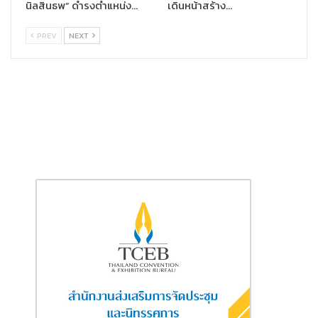
นิลสินธพ” ดำรงตำแหน่ง…
เดินหน้าสร้าง…
คุณนุสรา (อัสสกุล) บัญญัติปิยพจน์
PREV
NEXT
และหากกำลังมองหาประกันสุขภาพที่คุ้มครองครบจบทุกความกังวล
เราขอแนะนำ ตัวจบประกันสุขภาพ “
โอเชี่ยนไลฟ์ เอ็นจอย เฮลท์ เอ็กซ์
ตร้า”
ที่คุ้มครองค่ารักษาพยาบาลแบบเหมาจ่ายสูงสุด 5 ล้านบาทต่อ
การเข้ารักษาในโรงพยาบาลครั้งใดครั้งหนึ่ง คุ้มครองค่าห้องพักเดี่ยว
มาตรฐาน พร้อมคุ้มครองค่ารักษาพยาบาลผู้ป่วยนอก (OPD) ต่อ
เนื่องหลังการเข้าพักรักษาตัวเป็นผู้ป่วยใน (IPD) พร้อมทั้งค่าล้างไต
รังสีรักษา เคมีบำบัด รวมถึง Targeted Therapy หมดกังวลค่าห้อง
และค่ารักษาที่เพิ่มขึ้น รองรับโรงพยาบาลเอกชนชั้นนำ เบี้ยประกัน
สุขภาพสามารถนำไปอ้างอิงลดหย่อนภาษีเงินได้บุคคลธรรมดาสูงสุด
25,000 บาท สนใจ “
โอเชี่ยนไลฟ์ เอ็นจอย เฮลท์ เอ็กซ์ตร้า”
คลิก
https://www.ocean.co.th/our-products/health-
insurance/enjoy-health-extra
นอกจากนั้นหากใครกังวลเรื่องชีวิตหลังเกษียณ ขอแนะนำ ตัวจบ
ประกันบำนาญ
“โอเชี่ยนไลฟ์ รีไทร์ เรดดี้ 85/5”
ประกันบำนาญที่
สามารถนำไปลดหย่อนภาษีได้สูงสุด 300,000 บาท** ชำระเบี้ย