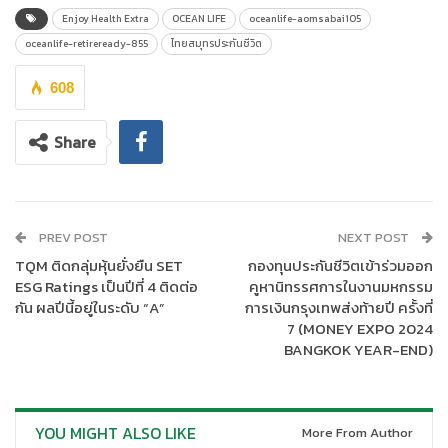
สำหรับมนุษย์เงินเดือนที่สนใจมีเงินคืนสูงทุกปี ตั้งแต่ปีแรก ณ วันครบ
Enjoy Health Extra
OCEAN LIFE
oceanlife-aomsabai105
รอบปีกรมธรรม์ที่ 1 – 6 รับเงินคืนปีละ 20% ของจำนวนเงินเอาประกัน
oceanlife-retireready-855
ไทยสมุทรประกันชีวิต
ภัย ณ วันครบรอบปีกรมธรรม์ที่ 7 – 9 รับเงินคืนปีละ 100% ของ
608
จำนวนเงินเอาประกันภัย และ ณ วันครบกำหนดสัญญารับเงินครบ
กำหนดสัญญา 140% ของจำนวนเงินเอาประกันภัย รวมรับผล
ประโยชน์ตลอดสัญญาสูงถึง 560% ของจำนวนเงินเอาประกันภัย
Share
เพียงชำระเบี้ยประกันภัยสั้นๆ แค่ 5 ปี แต่ให้ความคุ้มครองถึง 10 ปี อีก
ทั้งได้รับความคุ้มครองชีวิตสูงสุด 510% ของจำนวนเงินเอาประกันภัย
ระหว่างปีกรมธรรม์ที่ 5 – 6 และไม่ต้องตรวจสุขภาพ เพียงแถลง
สุขภาพในใบคำขอเอาประกันภัย* รับประกันภัยตั้งแต่อายุ 20 – 70 ปี
PREV POST
NEXT POST
จำนวนเงินเอาประกันภัยขั้นต่ำ 30,000 บาท สูงสุด 1,000,000 บาท
TQM ติดกลุ่มหุ้นยั่งยืน SET
กองทุนประกันชีวิตเข้าร่วมออก
โดยเบี้ยประกันชีวิตสามารถนำไปหักลดหย่อนภาษีเงินได้บุคคล
ESG Ratings เป็นปีที่ 4 ติดต่อ
คูหานิทรรศการในงานมหกรรม
กัน ผลปีนี้อยู่ในระดับ “A”
การเงินกรุงเทพส่งท้ายปี ครั้งที่
ธรรมดาสูงสุด 100,000 บาท สนใจ
“โอเชี่ยนไลฟ์ ออมสบาย 10/5”
7 (MONEY EXPO 2024
คลิก
https://www.ocean.co.th/our-products/tax-
BANGKOK YEAR-END)
saving/oceanlife-aomsabai105
YOU MIGHT ALSO LIKE
More From Author