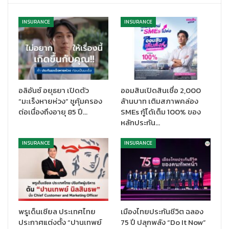
INSURANCE
INSURANCE
อลิอันซ์ อยุธยา เปิดตัว
ออมสินเปิดสินเชื่อ 2,000
“มะเร็งหายห่วง” ชูคุ้มครอง
ล้านบาท เติมสภาพคล่อง
ต่อเนื่องถึงอายุ 85 ปี…
SMEs กู้ได้เต็ม 100% ของ
หลักประกัน…
INSURANCE
INSURANCE
พรูเด็นเชียล ประเทศไทย
เมืองไทยประกันชีวิต ฉลอง
ประกาศแต่งตั้ง “ปานเทพย์
75 ปี ปลุกพลัง “Do It Now”