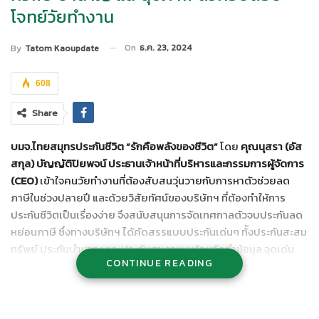
โจทย์วัยทำงาน
On
ธ.ค. 23, 2024
By
Tatom Kaoupdate
608
Share
บมจ.ไทยสมุทรประกันชีวิต
“รักคือพลังของชีวิต”
โดย
คุณนุสรา (อัส
สกุล) บัญญัติปิยพจน์ ประธานเจ้าหน้าที่บริหารและกรรมการผู้จัดการ
(
CEO)
เข้าใจคนวัยทำงานที่ต้องสับสนวุ่นวายกับการหาตัวช่วยลด
ภาษีในช่วงปลายปี และด้วยวิสัยทัศน์ของบริษัทฯ ที่ต้องทำให้การ
ประกันชีวิตเป็นเรื่องง่าย จึงสนับสนุนการจัดเทศกาลตัวจบประกันลด
หย่อนภาษี ซึ่งทางบริษัทฯ ได้คัดสรรแบบประกันเด่นๆ ท้ังประกันสะสม
ทรัพย์ ประกันบำนาญ และประกันสุขภาพ พร้อมจัดทำข้อมูล จุดเด่น
CONTINUE READING
รายละเอียดต่างๆ รวมทั้งเทคนิค เคล็ดลับช่วยให้ช่วงเวลาที่ต้อง
ตัดสินใจเรื่องสำคัญนี้ ผ่านไปได้ด้วยความมั่นใจ ว่าตัดสินใจเลือกถูก
ต้อง คุ้มค่าเงิน โดยแบบประกันดังกล่าวประกอบด้วย ตัวจบประกัน
สะสมทรัพย์
“โอเชี่ยนไลฟ์ ออมสบาย 10/5”
ประกันลดหย่อนภาษี