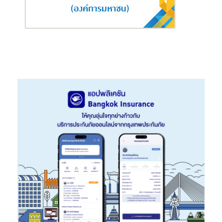
ประกันภัย 5 ปี รับเงินบำนาญ 15% ต่อปี ตั้งแต่อายุ 60 – 85 ปี ไม่ต้อง
ตรวจสุขภาพ เพียงแถลงสุขภาพในใบคำขอเอาประกันภัย* สนใจ
“โอ
เชี่ยนไลฟ์ รีไทร์ เรดดี้ 85/5”
คลิก
https://www.ocean.co.th/our-
products/annuity/oceanlife-retireready-855
OCEAN LIFE ไทยสมุทร ใช้ความรักเป็นพลังขับเคลื่อนองค์กรมา
ยาวนาน 75 ปี โดยไม่หยุดพัฒนาในทุกมิติเพื่อทำให้ประกันชีวิตเป็น
เรื่องง่ายทำให้คนไทยเข้าถึงประโยชน์ของการประกันชีวิตได้มากที่สุด
พร้อมแล้วที่จะเป็นส่วนหนึ่งในการดูแลโลกและสังคมเพื่อส่งมอบ
อนาคตที่ยั่งยืนให้กับคนรุ่นต่อไปได้ ใช้ชีวิตอย่างมั่นคง มั่นใจ
ปลอดภัย มีความสุข สนใจติดตามรายละเอียดเพิ่มเติมได้ที่
www.ocean.co.th หรือ ติดต่อ OCEAN LIFE CONTACT CENTER
1503
หมายเหตุ :
*ไม่ต้องตรวจสุขภาพ แต่ต้องแถลงสุขภาพ การแถลงสุขภาพเป็น
ปัจจัยหนึ่งในการพิจารณารับประกันภัย หรือการจ่ายเงินตามสัญญา
ประกันภัย บริษัทอาจให้ตรวจสุขภาพ หรือขอเอกสารทางการแพทย์
เพิ่มเติม