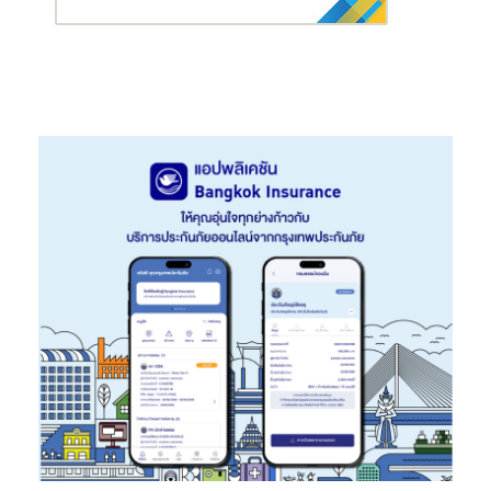
สถานีรถไฟฟ้า จะสามารถดำเนินการเข้าควบคุมสถานการณ์ได้อย่าง
ทันท่วงที
บริษัท รถไฟฟ้า ร.ฟ.ท. จำกัด ขอขอบคุณในทุกการสนับสนุน และจะมุ่ง
มั่น พัฒนาองค์กรสู่การเป็นผู้นำในการให้บริการเดินรถไฟฟ้าด้วย
มาตรฐานระดับสากล มุ่งเน้นการสร้างความพึงพอใจสูงสุดแก่ผู้ใช้
บริการ รักษามาตรฐานการปฏิบัติงานในด้านการเดินรถ และซ่อมบำรุง
พัฒนาบุคลากรให้มีศักยภาพอยู่เสมอ รวมถึงรับผิดชอบต่อสังคมและ
สิ่งแวดล้อมที่เกี่ยวเนื่องกับธุรกิจขององค์กร อีกทั้งสามารถเชื่อมโยง
ทุกการเดินทางกับระบบขนส่งสาธารณะอื่นๆ ได้อย่างสะดวก รวดเร็ว
ปลอดภัย ตลอดจนยกระดับคุณภาพชีวิตชานเมืองได้อย่างยั่งยืน
โดยท่านสามารถติดตามรายละเอียดได้ทาง โซเชียลมิเดียทุก
แพลตฟอร์ม Facebook Fan Page, Twitter , Instagram, Youtube,
Tiktok พิมพ์ชื่อ “RED Line SRTET” หรือส่วนบริการลูกค้า 1690
ตลอด 24 ชั่วโมง และ www.srtet.co.th
“มากกว่าการเดินทางคือ …ความพิเศษ” รถไฟฟ้าสายสีแดง ยกระดับ
คุณภาพชีวิตชานเมือง