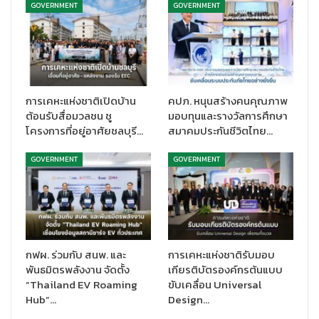
GOVERNMENT
GOVERNMENT
ความสุขแทนคำขอบคุณมายังประชาชนทุกท่านที่ให้ความไว้วางใจ
รถไฟฟ้าชานเมืองสายสีแดงมาโดยตลอด พร้อมกับเตรียมของขวัญ
เนื่องในเทศกาลคริสต์มาส และเทศกาลปีใหม่ เพื่อมอบให้กับผู้ใช้
บริการ โดยในเทศกาลคริสต์มาส วันที่ 25 ธันวาคม 2567 จะมอบแก้ว
อเนกประสงค์ RED LINE MUG จำนวน 2,568 ชิ้น ให้กับผู้ใช้บริการบน
ขบวนรถไฟฟ้า โดยเหล่าซานต้า Influencers ชื่อดัง พร้อมรับฟังการ
การเคหะแห่งชาติเปิดบ้าน
คปภ. หนุนสร้างคนคุณภาพ
บรรเลงเพลงคริสต์มาสจากวงไอดอล และในเทศกาลปีใหม่ ยังเตรียม
ต้อนรับสื่อมวลชน ชู
มอบทุนและรางวัลการศึกษา
ของขวัญสุดพิเศษ ยาดมสมุนไพร ตรารถไฟฟ้าสายสีแดง เพื่อความ
โครงการที่อยู่อาศัยชลบุรี…
สมาคมประกันชีวิตไทย…
สดชื่นต้อนรับปีใหม่ ให้แก่ผู้ใช้บริการ จำนวน 2,568 ชิ้น ในวันที่ 1
GOVERNMENT
GOVERNMENT
มกราคม 2568 ซึ่งผู้โดยสารสามารถติดต่อขอรับได้ที่ห้องจำหน่ายตั๋ว
โดยสารทุกสถานี ตั้งแต่เวลา 05.30 น. – 24.00 น. หรือจนกว่าของจะ
หมด บริษัทฯ หวังเป็นอย่างยิ่งว่าผู้ใช้บริการทุกท่านจะได้รับความสุข
ความสะดวกสบาย และความปลอดภัยตลอดการเดินทางในช่วง
เทศกาลแห่งความสุขนี้
กฟผ. ร่วมกับ สนพ. และ
การเคหะแห่งชาติรับมอบ
พันธมิตรพลังงาน จัดตั้ง
เกียรติบัตรองค์กรต้นแบบ
“Thailand EV Roaming
ขับเคลื่อน Universal
Hub”…
Design…