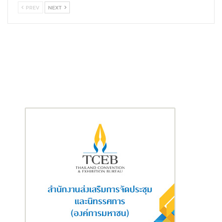
PREV
NEXT
นอกจากนี้ รถไฟฟ้าชานเมืองสายสีแดง เตรียมเอาใจคนรักสัตว์ โดย
ตั้งแต่วันที่ 4 มกราคม 2568 เป็นต้นไป รถไฟฟ้าชานเมืองสายสีแดง
จัดแคมเปญ Pet Friendly Train Weekend Service (เฉพาะวันเสาร์
– อาทิตย์) เพื่อให้การเดินทางของท่านเป็นการเดินทางอันแสนพิเศษ
ไปพร้อมกับสัตว์เลี้ยงแสนรัก โดยสามารถนำสัตว์เลี้ยง ร่วมเดินทาง
ไปท่องโลกกว้างได้อย่างมีความสุข ทั้งนี้ เงื่อนไขเป็นไปตามที่บริษัทฯ
กำหนด
สำหรับด้านมาตรการรักษาความปลอดภัย มีการจัดเจ้าหน้าที่รักษา
ความปลอดภัย พร้อมด้วยเจ้าหน้าที่ตำรวจ และสุนัขทหาร K9 ตรวจ
ตราในพื้นที่ต่างๆ รวมถึงจุดที่มีความเสี่ยงที่อาจจะเกิดเหตุก่อการร้าย
หรือเหตุวินาศกรรม พร้อมกำชับกวดขันเจ้าหน้าที่ที่เกี่ยวข้อง คอย
สอดส่องและระมัดระวังเหตุอันตรายที่อาจเกิดขึ้นในพื้นที่ต่างๆทุก
สถานี นอกจากนี้ยังมีการเฝ้าระวังพื้นที่ผ่านระบบ CCTV โดยควบคุม
การปฏิบัติงานผ่านวิทยุสื่อสาร หากเกิดเหตุด่วนเหตุร้ายขึ้นภายใน