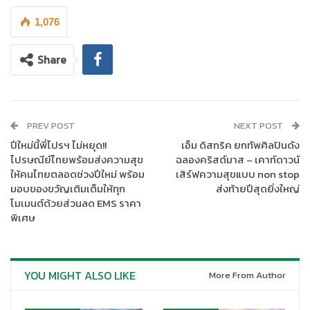
สาธารณะเข้าด้วยกันอย่างไร้รอยต่อ พร้อมกำชับให้ทุกหน่วยงานส่ง
มอบความสุขให้แก่ประชาชน เนื่องในโอกาสวันขึ้นปีใหม่ด้วย
1,076
Share
PREV POST
NEXT POST
ปีใหม่นี้พี่ไปรฯ ไม่หยุด!!
เอ็ม ดิสทริค ยกทัพศิลปินดัง
ไปรษณีย์ไทยพร้อมส่งความสุข
ฉลองคริสต์มาส – เคาท์ดาวน์
ให้คนไทยตลอดช่วงปีใหม่ พร้อม
เสิร์ฟความสุขแบบ non stop
ทางด้าน
นายสุเทพ พันธุ์เพ็ง กรรมการผู้อำนวยการใหญ่ บริษัท
มอบของขวัญเติมเต็มให้ทุก
ส่งท้ายปีสุดยิ่งใหญ่
โมเมนต์ด้วยส่วนลด EMS ราคา
รถไฟฟ้า ร.ฟ.ท. จำกัด
หรือผู้ให้บริการรถไฟฟ้าชานเมืองสายสีแดง
พิเศษ
เปิดเผยว่า ในช่วงส่งท้ายปีเก่าต้อนรับปีใหม่ 2568 นี้ บริษัท รถไฟฟ้า
ร.ฟ.ท. จำกัด พร้อมขานรับนโยบายของกระทรวงคมนาคม เพื่อให้การ
เดินทางของประชาชนในช่วงเทศกาลปีใหม่เต็มไปด้วยรอยยิ้ม
สามารถเชื่อมต่อกับระบบขนส่งอื่นๆได้อย่างสะดวกสบายและมีความ
YOU MIGHT ALSO LIKE
More From Author
ปลอดภัย จึงได้ขยายเวลาเปิดบริการรถไฟฟ้าชานเมืองสายสีแดง ใน
คืนวันที่ 31 ธ.ค. 67 โดยให้บริการจนถึงเวลา ตี 2 เพื่อเป็นการส่งมอบ