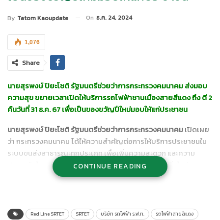
On
ธ.ค. 24, 2024
By
Tatom Kaoupdate
1,076
Share
นายสุรพงษ์ ปิยะโชติ รัฐมนตรีช่วยว่าการกระทรวงคมนาคม ส่งมอบ
ความสุข ขยายเวลาเปิดให้บริการรถไฟฟ้าชานเมืองสายสีแดง ถึง ตี 2
คืนวันที่ 31 ธ.ค. 67 เพื่อเป็นของขวัญปีใหม่มอบให้แก่ประชาชน
นายสุรพงษ์ ปิยะโชติ รัฐมนตรีช่วยว่าการกระทรวงคมนาคม
เปิดเผย
ว่า กระทรวงคมนาคม ได้ให้ความสำคัญต่อการให้บริการประชาชนใน
ระบบขนส่งสาธารณะทุกประเภท เพื่อเพิ่มความสะดวก และความ
ปลอดภัยในการเดินทางของประชาชน โดยเฉพาะอย่างยิ่งในช่วง
CONTINUE READING
เทศกาลส่งท้ายปีเก่าต้อนรับปีใหม่ 2568 ที่จะมีประชาชนเดินทางกลับ
ภูมิลำเนาเป็นจำนวนมาก กระทรวงคมนาคม จึงได้กำหนดมาตรการ
อำนวยความสะดวกในการเดินทาง รวมถึงมอบนโยบายให้ทุกหน่วยงา
นบูรณาการความร่วมมือในการเชื่อมโยงการเดินทางระบบขนส่ง
Red Line SRTET
SRTET
บริษัท รถไฟฟ้า ร.ฟ.ท.
รถไฟฟ้าสายสีแดง