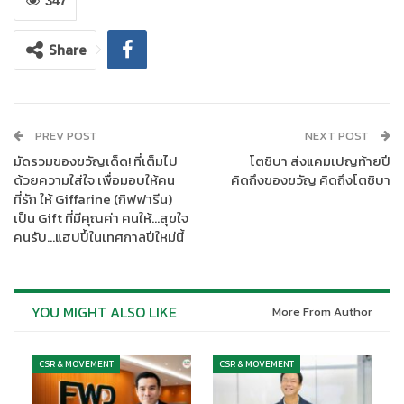
347
business growth with Epson sustainable innovations เพื่อ
สนับสนุนการเติบโตของธุรกิจอย่างยั่งยืน ด้วยการใช้เทคโนโลยีและ
Share
นวัตกรรมที่เป็นมิตรต่อสิ่งแวดล้อม พร้อมส่งเสริมการพัฒนาอย่างมี
ประสิทธิ ภาพควบคู่กับการรักษาสิ่งแวดล้อม ภายในงานมีการเชิญ
ตัวแทนหน่วยงานจากหลากหลายภาคส่วน มาร่วมนำ เสนอองค์ความรู้
และแนวทางในการขับเคลื่อนสังคมสู่ความยั่งยืนและผลักดันไปสู่
PREV POST
NEXT POST
สังคมคาร์บอนต่ำ โดยมีตัวแทนองค์กรธุรกิจที่สนใจเข้าร่วมกิจกรรม
มัดรวมของขวัญเด็ด! ที่เต็มไป
โตชิบา ส่งแคมเปญท้ายปี
ตลอด 3 วันของการจัดการเป็นจำนวนมาก โดยหัวข้อที่น่าสนใจ อาทิ
ด้วยความใส่ใจ เพื่อมอบให้คน
คิดถึงของขวัญ คิดถึงโตชิบา
การสร้าง Framework เพื่ออนาคตธุรกิจที่ยั่งยืน บรรยายโดยรอง
ที่รัก ให้ Giffarine (กิฟฟารีน)
ศาสตราจารย์ ดร.ณัฐวุฒิ พิมพา ประธานหลักสูตร Managing for
เป็น Gift ที่มีคุณค่า คนให้…สุขใจ
Sustainability (หลักสูตรนานาชาติ) วิทยาลัยการจัดการ
คนรับ…แฮปปี้ในเทศกาลปีใหม่นี้
มหาวิทยาลัยมหิดล (CMMU) มาตรฐานธุรกิจสีเขียวสู่ความยั่งยืนใน
ทุกมิติ โดยคุณสัญญา จงจิตร นักวิชาการเผยแพร่ชำนาญการ กรม
ลดโลกร้อน กระทรวงทรัพยากรธรรมชาติและสิ่งแวดล้อม และ AI
YOU MIGHT ALSO LIKE
More From Author
Transformation เพิ่มประสิทธิภาพ ลดต้นทุน ด้วย AI โดยดร.โชคชัย
เอี่ยมฤทธิไกร รองกรรมการผู้จัดการ บริษัท เทโร เอ็นเทอร์เทนเม้นท์
จำกัด (มหาชน) เป็นต้น ณ เอปสัน โซลูชัน เซ็นเตอร์ อาคารปัน เมื่อ
CSR & MOVEMENT
CSR & MOVEMENT
เร็วๆ นี้