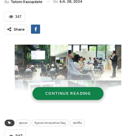
On
ธ.ค. 28, 2024
By
Tatom Kaoupdate
347
Share
CONTINUE READING
epson
Epson Innovation Day
เอปสัน
เอปสัน
เดินหน้าสร้างความยั่งยืนให้สังคมและสิ่งแวดล้อม ด้วยการจัด
งาน
Epson Innovation Day
ภายใต้แนวคิด Driving your