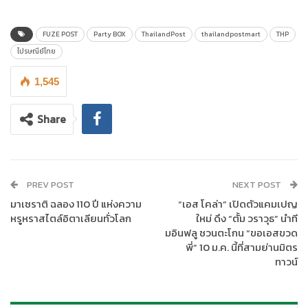
ตั้งแต่วันนี้เป็นต้นไป – 15 มกราคม 2568
ดร
.
ดนันท์ สุภัทรพันธุ์ กรรมการผู้จัดการใหญ่
บริษัท ไปรษณีย์ไทย
FUZE POST
Party BOX
ThailandPost
thailandpostmart
THP
จำกัด
กล่าวว่า เพื่อส่งความสุขต้อนรับศักราชใหม่ ให้กับประชาชนคน
ไปรษณีย์ไทย
ไทยอย่างต่อเนื่อง ล่าสุด ไปรษณีย์ไทยเอาใจสายปาร์ตี้ด้วยชุดเซต
อาหารสด Party BOX ราคาพิเศษ ที่ประกอบด้วยอาหารสด 4 เซต
1,545
จากภาคเหนือ ภาคกลาง และภาคใต้ รับประกันความสดใหม่ของสด
เหมือนตอนสั่ง โดยเซตแรกได้แก่ “
ขันโตก
BOX”
เสิร์ฟความสดจาก
Share
เมืองเหนือ จังหวัดเชียงใหม่ ราคา 599 บาท ในเซตประกอบด้วย แกง
ฮังเล ไส้อั่ว น้ำพริกหนุ่ม กระเทียมโทน และแคปหมูติดมันแบบพร้อมรับ
ประทาน อีกทั้งยังสามารถจุใจกับอาหารทะเลสดจากจังหวัดสุราษฏร์
ธานีกับ
“
ซีฟู้ด
BOX
A”
ได้แก่ หอยนางรมสด พร้อมเครื่องเคียง ปูม้า
PREV POST
NEXT POST
และกุ้งแม่น้ำ หรือ
“
ซีฟู้ด
BOX
B”
เสิร์ฟหอยนางรมแบบสด ๆ ให้ถึง 13
มาเซราติ ฉลอง 110 ปี แห่งความ
“เอส โคล่า” เปิดตัวแคมเปญ
ตัว พร้อมเครื่องเคียง โดย “
ซีฟู้ด
BOX”
ราคาเซตละ 999 บาท และเซต
หรูหราสไตล์อิตาเลียนทั่วโลก
ใหม่ ดึง “ตั้ม วราวุธ” นำที
สุดท้าย คือ
“หวานใจ BOX”
ราคา 399 บาท เสิร์ฟความหวานจากขนม
มอินฟลู ชวนตะโกน “ขอเอสขวด
ไทยต้นตำรับเมืองเพชรบุรี ได้แก่ ขนมหม้อแกงดั้งเดิม 4 รส ขนมหม้อ
พี่” 10 ม.ค. นี้ที่สามย่านมิตร
ทาวน์
แกงชีสเค้ก 2 รส และขนมฝอยทองไข่แดงชาววัง โดยทุกออร์เดอร์
พร้อมจัดส่งถึงหน้าบ้านภายใน 1 – 2 วัน ด้วยบริการขนส่งควบคุม
อุณหภูมิ FUZE POST ซึ่งสามารถส่งได้ทั้งอุณหภูมิปกติ 18 – 25