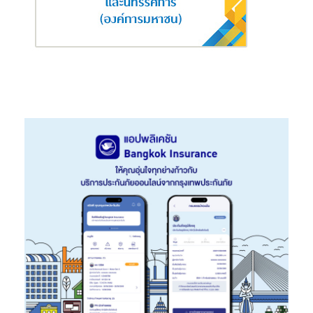
ติ๊กต็อก : @thailandpostchannel