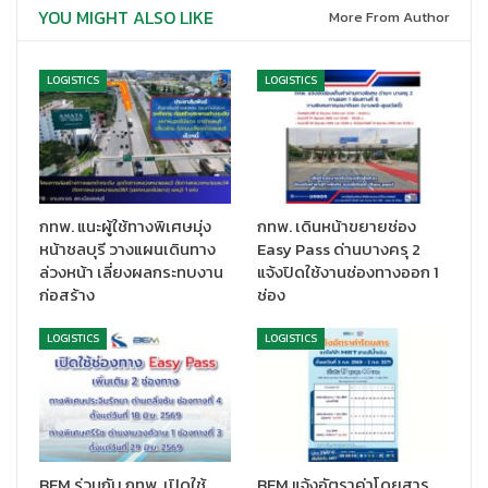
องศา (Chill) 0 – 8 องศา และอุณหภูมิแบบแช่แข็ง (Frozen) -18
YOU MIGHT ALSO LIKE
More From Author
องศา
LOGISTICS
LOGISTICS
กทพ. แนะผู้ใช้ทางพิเศษมุ่ง
กทพ. เดินหน้าขยายช่อง
หน้าชลบุรี วางแผนเดินทาง
Easy Pass ด่านบางครุ 2
ล่วงหน้า เลี่ยงผลกระทบงาน
แจ้งปิดใช้งานช่องทางออก 1
ก่อสร้าง
ช่อง
LOGISTICS
LOGISTICS
BEM ร่วมกับ กทพ. เปิดใช้
BEM แจ้งอัตราค่าโดยสาร