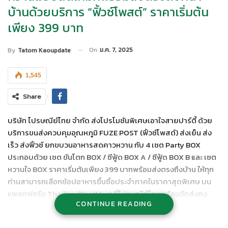
บ้านด้วยบริการ “ฟิ้วซ์โพสต์” ราคาเริ่มต้น
เพียง 399 บาท
On
ม.ค. 7, 2025
By
Tatom Kaoupdate
1,545
Share
บริษัท ไปรษณีย์ไทย จำกัด ส่งโปรโมชันพิเศษเอาใจสายปาร์ตี้ ด้วย
บริการขนส่งควบคุมอุณหภูมิ FUZE POST (ฟิ้วซ์โพสต์) ส่งเย็น ส่ง
เร็ว ส่งฟิ้วซ์ ยกขบวนอาหารสดคาวหวาน กับ 4 เซต Party BOX
ประกอบด้วย เซต ขันโตก BOX / ซีฟู้ด BOX A / ซีฟู้ด BOX B และ เซต
หวานใจ BOX ราคาเริ่มต้นเพียง 399 บาทพร้อมส่งตรงถึงบ้าน ให้ทุก
ท่านสามารถเลือกช้อปอาหารขึ้นชื่อประจำภาคในราคาสุดพิเศษ บน
แพลตฟอร์ม ThailandPostMart ที่ไปรษณีย์ไทยพร้อมจัดส่งคง
CONTINUE READING
ความสดใหม่ให้ถึงมือภายใน 1- 2 วัน ผู้ที่สนใจสามารถสั่งซื้อเซต
“Party Box” บนเว็บไซต์
https://www.thailandpostmart.com