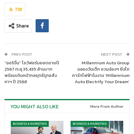
ข้อมูลด้วยเทคโนโลยีบล็อกเชน และ
Knox Vault
ที่ช่วยเพิ่มระดับการ
รักษาความปลอดภัยของข้อมูล
730
ฟีเจอร์ใหม่ เช่น
SmartThings Ambient Sensing
สามารถปรับตัว
Share
ตามสภาพแวดล้อมและกิจวัตรของผู้ใช้งาน ช่วยให้บ้านทำงานร่วมกัน
ได้อย่างชาญฉลาด พร้อม
Flex Connect
ที่ลดภาระพลังงานไฟฟ้า
โดยสนับสนุนการลงทะเบียนอุปกรณ์ใน SmartThings Energy และ
มอบคะแนนสะสมผ่าน
Samsung Rewards
PREV POST
NEXT POST
“ออริจิ้น” โชว์ฟอร์มยอดขายปี
Millennium Auto Group
2567 ทะลุ 35,435 ล้านบาท
ฉลองวันเด็ก ชวนน้องๆ ซิ่งโก
พร้อมเดินหน้ากลยุทธ์รุกอสัง
คาร์ทไฟฟ้าในงาน ‘Millennium
หาฯ ปี 2568
Auto Electrify Your Dream’
YOU MIGHT ALSO LIKE
More From Author
BUSINESS & MARKETING
BUSINESS & MARKETING
ผลิตภัณฑ์ใหม่ที่ใช้
AI เพิ่มประสิทธิภาพ