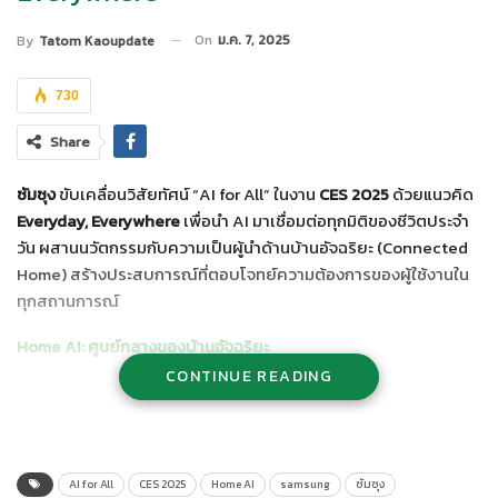
On
ม.ค. 7, 2025
By
Tatom Kaoupdate
730
Share
ซัมซุง
ขับเคลื่อนวิสัยทัศน์ “AI for All” ในงาน
CES 2025
ด้วยแนวคิด
Everyday, Everywhere
เพื่อนำ AI มาเชื่อมต่อทุกมิติของชีวิตประจำ
วัน ผสานนวัตกรรมกับความเป็นผู้นำด้านบ้านอัจฉริยะ (Connected
Home) สร้างประสบการณ์ที่ตอบโจทย์ความต้องการของผู้ใช้งานใน
ทุกสถานการณ์
Home AI: ศูนย์กลางของบ้านอัจฉริยะ
CONTINUE READING
จองฮี ฮาน
ประธานเจ้าหน้าที่บริหารฝ่าย DX ของซัมซุง เปิดตัวแนวทาง
Home AI
ซึ่งใช้นวัตกรรม AI และการเชื่อมต่อแบบไร้รอยต่อระหว่าง
อุปกรณ์ต่าง ๆ เช่น สมาร์ทโฟน เครื่องใช้ไฟฟ้า และจอแสดงผล พร้อม
มอบความปลอดภัยขั้นสูงผ่าน
Samsung Knox Matrix
ที่ปกป้อง
AI for All
CES 2025
Home AI
samsung
ซัมซุง