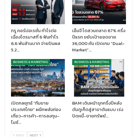
เปิดตัว
Galaxy Book5 Pro
และ
Galaxy Book5 360
ที่มาพร้อม
Intel® Core™ Ultra Processors Series 2 พร้อมฟีเจอร์ AI เช่น
AI
Select
ช่วยให้การค้นหาและการใช้งานอินเทอร์เน็ตง่ายขึ้น และ
Photo
ทรู คอร์ปอเรชั่น กำไรต่อ
เอ็มจี โตสวนตลาด 67% ครึ่ง
Remaster
ที่ใช้พลังของ NPU ปรับภาพความละเอียดต่ำให้คมชัดมาก
เนื่องไตรมาสที่ 6 ฟันกำไร
ปีแรก ขยับเป้ายอดขาย
ขึ้น
6.6 พันล้านบาท จ่ายปันผล
36,000 คัน เปิดเกม “Dual-
5.2…
Market”…
สำหรับอุปกรณ์เพื่อสุขภาพ
Galaxy Ring
และ
Galaxy Watch
เชื่อม
ต่อกับ
Samsung Health
ให้ผู้ใช้ติดตามข้อมูลเชิงลึกเกี่ยวกับสุขภาพ
BUSINESS & MARKETING
BUSINESS & MARKETING
เช่น การออกกำลังกาย การนอนหลับ และข้อมูลชีพจรอย่างมี
ประสิทธิภาพ
เปิดกลยุทธ์ “ทีมขาย
BAM เดินหน้ารุกครึ่งปีหลัง
ประเทศไทย” ผนึกพลังท่อง
ดันภูเก็ตสู่สาขาต้นแบบ เร่ง
เที่ยว–การค้า–การลงทุน–
ปิดหนี้-ขายทรัพย์…
ไมซ์…
PREV
NEXT