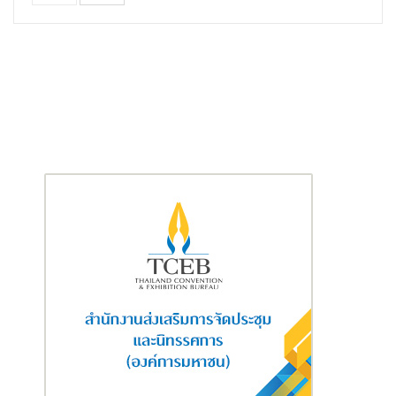
เพิ่มความสะดวกในความบันเทิงและชีวิตประจำวัน
จอแสดงผล
Neo QLED 8K
และ
The Frame
ขับเคลื่อนด้วย
Samsung Vision AI
มาพร้อมฟีเจอร์เฉพาะ เช่น
8K AI Upscaling
Pro
และ
Auto HDR Remastering Pro
ที่ยกระดับคุณภาพการรับชม
นอกจากนี้ยังมีฟีเจอร์ Live Translate และ Click to Search ที่ช่วย
เสริมประสบการณ์การใช้งานให้เฉพาะตัวมากยิ่งขึ้น
ขยาย
AI สู่อุตสาหกรรมและยานยนต์
ซัมซุงขยายการใช้งาน
SmartThings Pro
ไปยังธุรกิจ เช่น โรงแรม
และร้านค้าปลีก พร้อมพัฒนา
SmartThings for Ships
เพื่อเพิ่ม
ประสิทธิภาพในอุตสาหกรรมเดินเรือ โดยใช้โหมดต่าง ๆ เช่น
Pre-
Sailing Mode
สำหรับเตรียมเรือก่อนเดินทาง และ
Care Mode
เพื่อ
ตรวจสอบระบบพลังงานและความปลอดภัย
ในอุตสาหกรรมยานยนต์ ซัมซุงร่วมมือกับ
Hyundai Motor Group