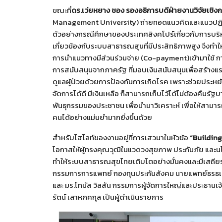
ขณะที่
ดร.เว่ยหยาง ชอง รองอธิการบดีฝ่ายงานวิจัยเชิง
Management University) ถ่ายทอดแนวคิดและแนวปฏิบัติ
ตัวอย่างกรณีศึกษาของประเทศสิงคโปร์เกี่ยวกับการบริ
เกี่ยวข้องกับระบบสาธารณสุขที่มีประสิทธิภาพสูง จึงท
การนำแนวทางมีส่วนร่วมจ่าย (Co-payment)เข้ามาใช้ ก
การสนับสนุนจากภาครัฐ ที่มอบเงินสนับสนุนเพื่อสร้างแ
ดูแลผู้ป่วยด้วยการป้องกันการเกิดโรค เพราะช่วยประ
จัดการได้ดี มีเงินเหลือ ก็สามารถเก็บไว้ได้ไม่ต้องคื
พันธุกรรมของประชาชน เพื่อนำมาวิเคราะห์ เพื่อให้สามา
คนได้อย่างแม่นยำมากยิ่งขึ้นด้วย
สำหรับไฮไลท์ของงานอยู่ที่การเสวนาในหัวข้อ
“Building
โอกาสให้ผู้ทรงคุณวุฒิในแวดวงสุขภาพ ประกันภัย และ
ทำให้ระบบสาธารณสุขไทยเติบโตอย่างมั่นคงและมีเสถียรภ
กรรมการการแพทย์ กองทุนประกันสังคม นายแพทย์ธรธเน
และ มร.โทมัส วิลสัน กรรมการผู้จัดการใหญ่และประธานเจ้า
รัตน์ เลาหภคกุล เป็นผู้ดำเนินรายการ