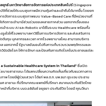
กลยุทธ์ มหาวิทยาลัยการจัดการแห่งประเทศสิงคโปร์
(Singapore
ที่ช่วยให้ระบบสุขภาพมีความคุ้มค่าและเข้าถึงได้มากขึ้น โดยยก
หารจัดการระบบสุขภาพแบบ Value-Based Care ที่มีหน่วยงานที่
ำให้เกิดการเข้ามามีส่วนร่วมของหลายภาคส่วน นอกจากเรื่องของ
ารนำระบบ AI และ Robotic มาใช้ในระบบ Healthcare พร้อมทั้ง
รงจูงใจให้โรงพยาบาลหาวิธีในการบริหารจัดการ และส่งเสริมการ
หยัดต้นทุน บุคลากรและเวลา หากโรงพยาบาลไหน สามารถบริหาร
นรัฐบาล นอกจากนี้ รัฐบาลยังมองไปถึงการเก็บรวบรวมพฤติกรรมและ
รถวินิจฉัยโรค ให้การรักษา และป้องกันการเกิดโรคในประชาชนแต่ละ
 a Sustainable Healthcare System in Thailand”
ซึ่งเปิด
นโยบายสาธารณะ ได้แลกเปลี่ยนความคิดเห็นเกี่ยวกับแนวทางการ
าพ โดยมีผู้ร่วมเสวนา ได้แก่ พล.ต.ท. นพ.ธนา ธุระเจน ประธาน
ศ อายานะ ที่ปรึกษาคณะแพทย์ที่ปรึกษา สมาคมประกันชีวิตไทย
หน้าที่บริหาร บมจ.อลิอันซ์ อยุธยา ประกันชีวิต โดยมี คุณวีณา