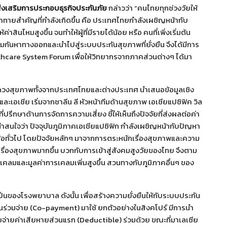
งเสริมการประกอบธุรกิจประกันภัย
กล่าวว่า “คนไทยทุกช่วงวัยให้
ทายสำคัญที่กำลังเกิดขึ้น คือ ประเทศไทยกำลังเผชิญหน้ากับ
าสินไหมสูงขึ้น จนทำให้ผู้ที่มีรายได้น้อย หรือ คนที่เพิ่งเริ่มต้น
่วมกันหาทางออกและนำไปสู่ระบบประกันสุขภาพที่ยั่งยืน จึงได้มีการ
hcare System Forum เพื่อให้วิทยากรจากภาคส่วนต่างๆ ได้มา
นแวดวงสุขภาพทั้งจากประเทศไทยและต่างประเทศ นำเสนอข้อมูลเชิง
ละเอเชีย เริ่มจากชาลีน ลี หัวหน้าทีมด้านสุขภาพ เอเชียแปซิฟิค วิล
่ปรึกษาด้านการจัดการความเสี่ยง ชี้ให้เห็นถึงปัจจัยที่ส่งผลต่อค่า
าสนใจว่า ปัจจุบันภูมิภาคเอเชียแปซิฟิก กำลังเผชิญหน้ากับปัญหา
ินเฟ้อทั่วไป โดยปัจจัยหลักๆ มาจากการตระหนักเรื่องสุขภาพและความ
เรื่องสุขภาพมากขึ้น บวกกับการเข้าสู่สังคมสูงวัยของไทย จึงตาม
เคลมและมูลค่าการเคลมเพิ่มสูงขึ้น สวนทางกับภูมิภาคอื่นๆ ของ
ป็นของโรงพยาบาล ดังนั้น เพื่อสร้างความยั่งยืนให้กับระบบประกัน
นร่วมจ่าย (Co-payment) มาใช้ ยกตัวอย่างในสิงคโปร์ มีการนำ
จ่ายค่าเสียหายส่วนแรก (Deductible) ร่วมด้วย ขณะที่มาเลเซีย