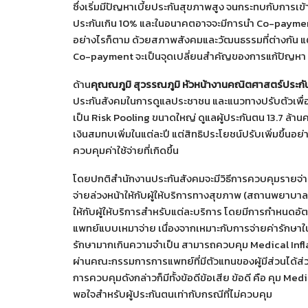
ซึ่งเริ่มมีปัญหาเบี้ยประกันสุขภาพสูง จนกระทบกับการเข
ประกันเกิน 10% และในอนาคตอาจจะมีการนำ Co-payment
อย่างไรก็ตาม ด้วยสภาพสังคมและวัฒนธรรมที่ต่างกัน แต่
Co-payment จะเป็นจุดเปลี่ยนสำคัญของการแก้ปัญหา 
ด้าน
คุณณภูมิ สุวรรณภูมิ หัวหน้างานคณิตศาสตร์ประกั
ประกันสังคมในการดูแลประชาชน และแนวทางปรับตัวเพื่อ
เป็น Risk Pooling ขนาดใหญ่ ดูแลผู้ประกันตน 13.7 ล้านค
เงินสมทบเพิ่มในแต่ละปี แต่สิทธิประโยชน์ปรับเพิ่มขึ้นอย
ควบคุมค่าใช้จ่ายที่เกิดขึ้น
โดยปกติสำนักงานประกันสังคมจะมีวิธีการควบคุมรายจ่าย 
จ่ายล่วงหน้าให้กับผู้ให้บริการทางสุขภาพ (สถานพยาบาล)
ให้กับผู้ให้บริการสำหรับแต่ละบริการ โดยมีการกำหนดอั
แพทย์แบบเหมาจ่าย เนื่องจากเหมาะกับการจ่ายค่ารักษาในโ
รักษามากเกินความจำเป็น สามารถควบคุม Medical Inf
ผ่านคณะกรรมการการแพทย์ที่มีตัวแทนของผู้มีส่วนได้ส
การควบคุมดังกล่าวก็มีทั้งข้อดีข้อเสีย ข้อดี คือ คุม Med
พอใจสำหรับผู้ประกันตนเท่ากับกรณีที่ไม่ควบคุม ​