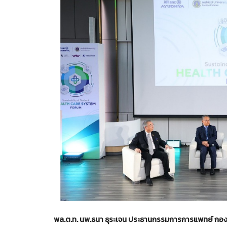
พล.ต.ท. นพ.ธนา ธุระเจน ประธานกรรมการการแพทย์ กอง