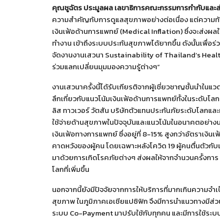
คุณชูฉัตร ประมูลผล เลขาธิการคณะกรรมการกำกับและส่
ความสำคัญกับการดูแลสุขภาพอย่างต่อเนื่อง แต่ความท้า
เงินเฟ้อด้านการแพทย์ (Medical Inflation) ซึ่งจะส่งผลให้ค่
ทำงาน เข้าถึงระบบประกันสุขภาพได้ยากขึ้น ดังนั้นเพื่อร
จัดงานงานเสวนา Sustainability of Thailand’s Healt
ร่วมแลกเปลี่ยนมุมมองความรู้ต่างๆ”
งานเสวนาครั้งนี้ได้รับเกียรติจากผู้เชี่ยวชาญชั้นนำใ
ลึกเกี่ยวกับแนวโน้มเงินเฟ้อด้านการแพทย์ทั้งในระดับโลกแ
ลิส ทาวเวอร์ วัตสัน บริษัทตัวแทนประกันภัยระดับโลกและที
ใช้จ่ายด้านสุขภาพในปัจจุบันและแนวโน้มในอนาคตอย่างน่
เงินเฟ้อทางการแพทย์ ซึ่งอยู่ที่ 8-15% สูงกว่าอัตราเง
คาดหวังของผู้คน โดยเฉพาะหลังโควิด 19 ผู้คนตื่นตัวกับ
มาด้วยการเกิดโรคภัยต่างๆ ส่งผลให้จากจำนวนครั้งการ 
โลกที่เพิ่มขึ้น
นอกจากนี้ยังมีปัจจัยจากการให้บริการที่มากเกินความจำเ
สุขภาพ ในภูมิภาคเอเชียแปซิฟิก จึงมีการนำแนวทางมีส่ว
ระบบ Co-Payment มาปรับใช้กับทุกคน และมีการใช้ระบบ