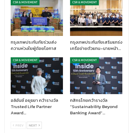
Director บริษัท เอสซีจี ดิสทริบิวชั่น จำกัด เป็นผู้แทนรับมอบ
CSR & MOVEMENT
CSR & MOVEMENT
การสนับสนุนในครั้งนี้ ตอกย้ำถึงความมุ่งมั่นของบริษัท เอสซีจี ดิสทริ
บิวชั่น จำกัด ในการพัฒนาทักษะแรงงานไทย ผ่านการใช้งานเครื่องมือ
ช่างที่มีคุณภาพสูง แข็งแรง ทนทาน และปลอดภัย เหมาะสำหรับช่างมือ
อาชีพ เพื่อเตรียมความพร้อมสู่เวทีการแข่งขันระดับนานาชาติ
กรุงเทพประกันภัยร่วมส่ง
กรุงเทพประกันภัยเสริมแกร่ง
ความห่วงใยผู้ด้อยโอกาส
เครือข่ายตัวแทน–นายหน้า…
CSR & MOVEMENT
CSR & MOVEMENT
อลิอันซ์ อยุธยา คว้ารางวัล
กสิกรไทยคว้ารางวัล
Trusted Life Partner
“Sustainability Beyond
Award…
Banking Award”…
PREV
NEXT