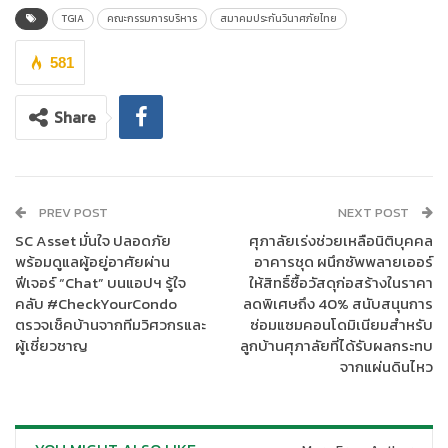
TGIA
คณะกรรมการบริหาร
สมาคมประกันวินาศภัยไทย
ดร.สมพร สืบถวิลกุล บริษัท ทิพยประกันภัย จำกัด (มหาชน)
อุปนายกสมาคมฯ
581
นางสาวบังอร จิระวรสุข บริษัท วิริยะประกันภัย จำกัด (มหาชน)
Share
อุปนายกสมาคมฯ
นายสุขเทพ จันทร์ศรีชวาลา บริษัท มิตรแท้ประกันภัย จำกัด (มหาชน)
PREV POST
NEXT POST
เลขาธิการ
SC Asset มั่นใจ ปลอดภัย
ศุภาลัยเร่งช่วยเหลือนิติบุคคล
พร้อมดูแลผู้อยู่อาศัยผ่าน
อาคารชุด ผนึกซัพพลายเออร์
นายโอฬาร วงศ์สุรพิเชษฐ์ บริษัท ไทยรับประกันภัยต่อ จำกัด (มหาชน)
ฟีเจอร์ “Chat” บนแอปฯ รู้ใจ
ให้สิทธิ์ซื้อวัสดุก่อสร้างในราคา
คลับ #CheckYourCondo
ลดพิเศษถึง 40% สนับสนุนการ
รองเลขาธิการ
ตรวจเช็คบ้านจากทีมวิศวกรและ
ซ่อมแซมคอนโดมิเนียมสำหรับ
ผู้เชี่ยวชาญ
ลูกบ้านศุภาลัยที่ได้รับผลกระทบ
นายปิติพงศ์ พิศาลบุตร บริษัท นวกิจประกันภัย จำกัด (มหาชน)
จากแผ่นดินไหว
เหรัญญิก และประธานคณะกรรมการการบัญชี – การเงิน และการ
ลงทุน