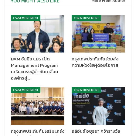
YOU MIGHT ALSO LIKE
More From Author
นายจีรพันธ์ อัศวะธนกุล บริษัท ประกันภัยไทยวิวัฒน์ จำกัด (มหาชน)
นายทะเบียน และประธานคณะกรรมการกฎหมายและกฎระเบียบ
CSR & MOVEMENT
CSR & MOVEMENT
นายพิรัตน์ วงศ์สายสุวรรณ บริษัท ไอแคร์ ประกันภัย จำกัด (มหาชน)
ประธานคณะกรรมการประกันภัยทรัพย์สิน
นายฮากีม เบ็ญราฮีม บริษัท เจนเนอราลี่ ประกันภัย (ไทยแลนด์) จำกัด
BAM จับมือ CBS เปิด
กรุงเทพประกันภัยร่วมส่ง
(มหาชน)
Management Program
ความห่วงใยผู้ด้อยโอกาส
เสริมแกร่งผู้นำ ขับเคลื่อน
ประธานคณะกรรมการประกันภัยทางทะเลและโลจิสติกส์
องค์กรสู่…
นายจุฑาธวัช เพ็งศรี บริษัท เอ็ม เอส ไอ จี ประกันภัย (ประเทศไทย)
CSR & MOVEMENT
CSR & MOVEMENT
จำกัด (มหาชน)
ประธานคณะกรรมการประกันภัยยานยนต์
นายเสรี กวินรัชตโรจน์ บริษัท คุ้มภัยโตเกียวมารีนประกันภัย
(ประเทศไทย) จำกัด (มหาชน)
กรุงเทพประกันภัยเสริมแกร่ง
อลิอันซ์ อยุธยา คว้ารางวัล