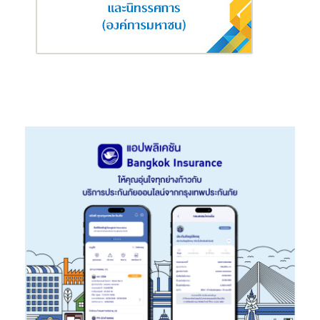
นายยูจีน ฟง จูน เซียง บริษัท ไทยไพบูลย์ประกันภัย จำกัด (มหาชน)
นายเบน อาศนะเสน บริษัท ไทยเศรษฐกิจประกันภัย จำกัด (มหาชน)
นายคงศักดิ์ หาญแสวงสิน บริษัท ธนชาตประกันภัย จำกัด (มหาชน)
นางสาวธัญญารัตน์ เอี่ยมโสภณา บริษัท บางกอกสหประกันภัย จำกัด
(มหาชน)
นายชาติชาย พานิชชีวะ บริษัท เออร์โกประกันภัย (ประเทศไทย) จำกัด
(มหาชน)
ทั้งนี้ คณะกรรมการบริหารสมาคมฯ ชุดใหม่จะได้ร่วมกันขับเคลื่อนสมา
คมฯ และภาคธุรกิจประกันวินาศภัยให้มีการเติบโตอย่างต่อเนื่องและ
มั่นคง พร้อมเป็นเสาหลักของระบบเศรษฐกิจและสังคมของประเทศ
อย่างยั่งยืนต่อไป