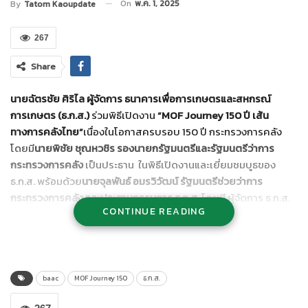
On
พ.ค. 1, 2025
By
Tatom Kaoupdate
267
Share
นายฉัตรชัย ศิริไล ผู้จัดการ ธนาคารเพื่อการเกษตรและสหกรณ์
การเกษตร (ธ.ก.ส.)
ร่วมพิธีเปิดงาน
“
MOF Journey 150 ปี เส้น
ทางการคลังไทย”
เนื่องในโอกาสครบรอบ 150 ปี กระทรวงการคลัง
โดยมี
นายพิชัย ชุณหวชิร รองนายกรัฐมนตรีและรัฐมนตรีว่าการ
กระทรวงการคลัง
เป็นประธาน ในพิธีเปิดงานและเยี่ยมชมบูธของ
ธ.ก.ส. พร้อมด้วย
นายจุลพันธ์ อมรวิวัฒน์ รัฐมนตรีช่วยว่าการ
กระทรวงการคลัง และประธานกรรมการ ธ.ก.ส.
โดยมี ผู้จัดการ ธ.ก.ส.
CONTINUE READING
พร้อมด้วยนายเชษฐา แหล่ป้อง รองผู้จัดการธนาคาร ธ.ก.ส. นาย
เกรียงไกร กัลป์หะรัตน์ รองผู้จัดการธนาคาร ธ.ก.ส
และนายไพศาล
หงษ์ทอง รองผู้จัดการธนาคาร ธ.ก.ส
และพนักงานธนาคารให้การ
ต้อนรับ ซึ่งภายในงานดังกล่าว ธ.ก.ส. ได้นำผลิตภัณฑ์ทางการเงิน
พร้อมโปรโมชันพิเศษมาให้บริการลูกค้าครบวงจร อาทิ
สลากออม
baac
MOF Journey 150
ธ.ก.ส.
ทรัพย์ ธ.ก.ส. ชุดหยกจักรพรรดิ
ลุ้นรวย 10 ล้านบาททุกเดือน
เงินฝาก