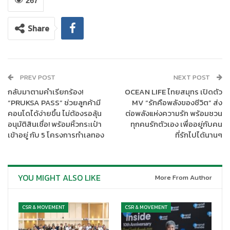
267
เลี่ยมทอง
รับดอกเบี้ยทุกเดือน สูงสุด ร้อยละ 1.50 ต่อปี และเปิดตัว
เงินฝากล้อมเพชร
รับดอกเบี้ยสูงสุดร้อยละ 11.73 ต่อปี และพิเศษ
Share
เฉพาะภายในงานนี้เท่านั้น !! เมื่อลูกค้าเปิดบัญชีและฝากเงินตาม
เงื่อนไขที่ธนาคารกำหนด รับเลยของที่ระลึก 3 ต่อ สุด Exclusive ทั้ง
แก้วน้ำมังแมว Limited Edition กระปุกออมทรัพย์ ธ.ก.ส. อาร์ตทอ
ยมังแมวครบเซ็ต พร้อมตัว Secret และสินค้าแกลมเกษตร ที่ ธ.ก.ส.
รวบรวมเฉพาะผลิตภัณฑ์ ที่ทันสมัย มีมาตรฐาน และได้คุณภาพจาก
PREV POST
NEXT POST
กลุ่มเกษตรกรไทยมาจำหน่ายภายในงานนี้ ซึ่งกำหนดจัดขึ้นระหว่างวัน
กลับมาตามคำเรียกร้อง!
OCEAN LIFE ไทยสมุทร เปิดตัว
ที่ 1-3 พฤษภาคม 2568 ณ Hall 3 – 4 ศูนย์การประชุมแห่งชาติสิริกิติ์
“PRUKSA PASS” ช่วยลูกค้ามี
MV “รักคือพลังของชีวิต” ส่ง
คอนโดได้ง่ายขึ้น ไม่ต้องรอลุ้น
ต่อพลังแห่งความรัก พร้อมชวน
กรุงเทพฯ
อนุมัติสินเชื่อ! พร้อมหิ้วกระเป๋า
ทุกคนรักตัวเอง เพื่ออยู่กับคน
เข้าอยู่ กับ 5 โครงการทำเลทอง
ที่รักไปได้นานๆ
YOU MIGHT ALSO LIKE
More From Author
CSR & MOVEMENT
CSR & MOVEMENT