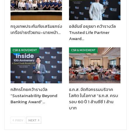
กรุงเทพประกันภัยเสริมแกร่ง
อลิอันซ์ อยุธยา คว้ารางวัล
เครือข่ายตัวแทน–นายหน้า…
Trusted Life Partner
Award…
CSR & MOVEMENT
CSR & MOVEMENT
กสิกรไทยคว้ารางวัล
ธ.ก.ส. จัดกิจกรรมบริจาค
“Sustainability Beyond
โลหิต ในโอกาส “ธ.ก.ส. ครบ
Banking Award”…
รอบ 60 ปี 1 ล้านซีซี 1 ล้าน
บาท
PREV
NEXT