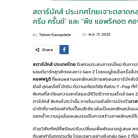
สตาร์บัคส์ ประเทศไทยเจาะตลาดกลุ่ม 
ครีม ครั้นช์’ และ ‘พีช แอพริคอต 
On
พ.ค. 17, 2025
By
Tatom Kaoupdate
Share
สตาร์บัคส์ ประเทศไทย
รีเฟรชประสบการณ์ใหม่ กับการเป
แลนด์มาร์กสุดฮิตของชาว Gen Z โดยเมนูใหม่ในครั้งนี้ปร
คอฟฟรูติ
ที่ผสมผสานเอกลักษณ์กาแฟของสตาร์บัคส์เข้าก
ยังมี
คุณแจ๊คกี้ จักริน กังวานเกียรติชัย
ศิลปิน T-Pop ที่
พิเศษที่สะท้อนความสดใสและมีชีวิตชีวาตามสไตล์ Gen Z ก
ตาร์บัคส์ พิเศษไปกว่านั้น ภายในงานยังมีการเปิดตัว
มาส
น่ารักที่มาพร้อมผ้ากันเปื้อนสีเขียวอันเป็นเอกลักษณ์ขอ
ตอกย้ำความมุ่งมั่นของแบรนด์ในการสร้างภาพลักษณ์ที่
ด้วยวิสัยทัศน์ที่พร้อมปรับเปลี่ยนเพื่อพัฒนาอยู่เสมอ
กับลูกค้าในทุกช่วงวัย โดยเฉพาะอย่างยิ่งกลุ่ม Gen Z ที่