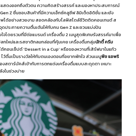
บการแสดงออกถึงตัวตน ความคิดสร้างสรรค์ และมองหาประสบการณ์
en Z ชื่นชอบสินค้าที่มีความเอ็กซ์คลูซีฟ ลิมิเต็ดอิดิชั่น และยัง
พได้อย่างสวยงาม สอดคล้องกับไลฟ์สไตล์ชีวิตติดคอนเทนต์ ส
ร้อมจุดประกายความตื่นเต้นให้กับคน Gen Z และชวนแบ่งปัน
ดยรวมที่มีต่อแบรนด์ เครื่องดื่ม 2 เมนูสุดพิเศษรังสรรค์มาเพื่อ
ใหม่และรสชาติกลมกล่อมที่คุ้นเคย เครื่องดื่มกลุ่ม
นัทตี้ ครีม
ใต้คอนเซ็ปต์ ‘Dessert in a Cup’ หรือของหวานที่เสิร์ฟมาในแก้ว
ุน ไว้ดื่มเป็นรางวัลให้กับตนเองตอนที่อยากพักใจ ส่วนเมนู
พีช แอพริ
ตาร์บัคส์เข้ากับการตกแต่งเครื่องดื่มแบบสะดุดตา เหมาะ
ลังในช่วงบ่าย