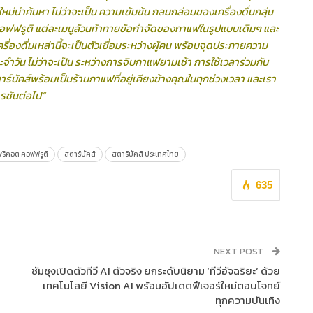
ม่น่าค้นหา ไม่ว่าจะเป็น ความเข้มข้น กลมกล่อมของเครื่องดื่ม
กลุ่ม
ต คอฟฟรูติ แต่ละเมนูล้วนท้าทายข้อกำจัดของกาแฟในรูปแบบเดิมๆ และ
รื่องดื่มเหล่านี้จะเป็นตัวเชื่อมระหว่างผู้คน พร้อมจุดประกายความ
จำวัน ไม่ว่าจะเป็น ระหว่างการจิบกาแฟยามเช้า การใช้เวลาร่วมกับ
ร์บัคส์พร้อมเป็นร้านกาแฟที่อยู่เคียงข้างคุณในทุกช่วงเวลา และเรา
เรชันต่อไป”
พริคอต คอฟฟรูติ
สตาร์บัคส์
สตาร์บัคส์ ประเทศไทย
635
NEXT POST
ซัมซุงเปิดตัวทีวี AI ตัวจริง ยกระดับนิยาม ‘ทีวีอัจฉริยะ’ ด้วย
เทคโนโลยี Vision AI พร้อมอัปเดตฟีเจอร์ใหม่ตอบโจทย์
ทุกความบันเทิง