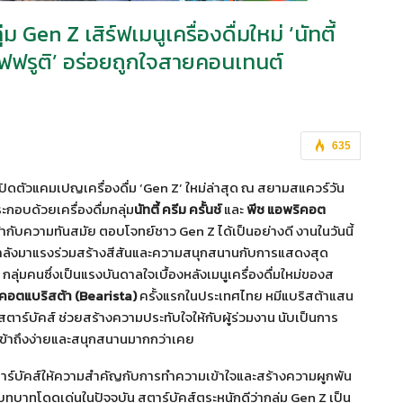
Gen Z เสิร์ฟเมนูเครื่องดื่มใหม่ ‘นัทตี้
คอฟฟรูติ’ อร่อยถูกใจสายคอนเทนต์
635
ิดตัวแคมเปญเครื่องดื่ม ‘Gen Z’ ใหม่ล่าสุด ณ สยามสแควร์วัน
ะกอบด้วยเครื่องดื่มกลุ่ม
นัทตี้ ครีม ครั้นช์
และ
พีช แอพริคอต
ับความทันสมัย ตอบโจทย์ชาว Gen Z ได้เป็นอย่างดี งานในวันนี้
กำลังมาแรงร่วมสร้างสีสันและความสนุกสนานกับการแสดงสุด
ลุ่มคนซึ่งเป็นแรงบันดาลใจเบื้องหลังเมนูเครื่องดื่มใหม่ของส
คอตแบริสต้า
(Bearista)
ครั้งแรกในประเทศไทย หมีแบริสต้าแสน
งสตาร์บัคส์ ช่วยสร้างความประทับใจให้กับผู้ร่วมงาน นับเป็นการ
เข้าถึงง่ายและสนุกสนานมากกว่าเคย
 สตาร์บัคส์ให้ความสำคัญกับการทำความเข้าใจและสร้างความผูกพัน
มีบทบาทโดดเด่นในปัจจุบัน สตาร์บัคส์ตระหนักดีว่ากลุ่ม Gen Z เป็น