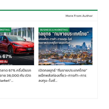
More From Author
RKETING
BUSINESS & MARKETING
ตลาด 67% ครึ่งปีแรก
เปิดกลยุทธ์ “ทีมขายประเทศไทย”
ขาย 36,000 คัน เปิด
ผนึกพลังท่องเที่ยว–การค้า–การ
Market”…
ลงทุน–ไมซ์…