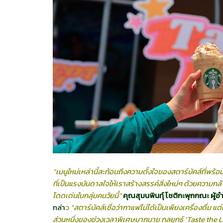
“เมนูใหม่เหล่านี้สะท้อนถึงความตั้งใจของสตาร์บัคส์ที่
ที่เป็นแรงบันดาลใจให้เราสร้างสรรค์สิ่งใหม่ๆ ด้วยความกล
โดดเด่นในกลุ่มคนวัยนี้”
คุณสุมนพินทุ์ โชติกะพุกกณะ ผู
กล่า
ว
“สตาร์บัคส์เชื่อว่ากาแฟไม่ได้
เป็นเพียงเครื่องดื่ม แ
ส่วนหนึ่งของช่วงเวลาพิเศษมากมาย กลยุทธ์
‘Taste the L