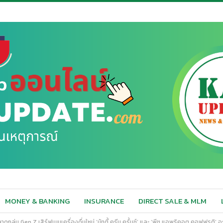
MONEY & BANKING
INSURANCE
DIRECT SALE & MLM
กลุ่ม Gen Z เสิร์ฟเมนูเครื่องดื่มใหม่ ‘นัทตี้ ครีม ครั้นช์’ และ ‘พีช แอพริคอต คอฟฟรูติ