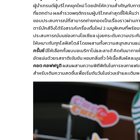
ผู้นำเทรนด์ผู้บริโภคยุคใหม่ โดยมักให้ความสำคัญกั
ที่แตกต่าง ผลสำรวจพฤติกรรมผู้บริโภคล่าสุดชี้ให้เห็นว่า G
ชอบประสบการณ์ที่สามารถถ่ายทอดเป็นเรื่องราวผ่านภา
ตาร์บัคส์จึงได้รังสรรค์เครื่องดื่มใหม่ 2 เมนูพิเศษที่พ
ประสบการณ์บนช่องทางโซเชียล มุ่งยกระดับความประทับใจโ
ให้เหมาะกับทุกไลฟ์สไตล์ โดยผสานทั้งความสนุกสนานแปลก
ครั้นช์
มีให้เลือกทั้งแบบอเมริกาโน่และลาเต้ คิดค้นมาภาย
อัดแน่นด้วยรสชาติเข้มข้น หอมกลิ่นถั่ว ให้เนื้อสัมผัสละม
คอต คอฟฟรูติ
ผสมผสานความพิถีพิถันในการชงกาแฟของส
สำหรับเติมความสดชื่นเพื่อเริ่มต้นวันในช่วงเช้าและเติมพ