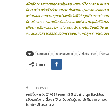
สไตล์ด้วยรสชาติที่ทุกคนคุ้นเคย แต่แฝงไว้ด้วยความแปลกให
นัทตี้ ครีม ครั้นช์ หรือความสดชื่นจากเมนูพีช แอพริคอ
พร้อมส่งมอบความสุขอย่างแท้จริงให้กับลูกค้า เราหวังว่าเค
คิดสร้างสรรค์ และเติมเต็มช่วงเวลาแห่งความสุขในชีวิตประ
เพื่อนๆ หรือการแชร์ภาพโมเมนต์ดีๆ ทางโซเชียลมีเดีย สตา
จะเดินหน้าสร้างสรรค์นวัตกรรมใหม่ๆ เพื่อลูกค้าทุกเจเนอ
Starbucks
Taste the Latest’
นัทตี้ ครีม ครั้นช์
พีช แอ
Share
PREV POST
ออริจิ้นฯ แจ้ง Q1/68 โอนแตะ 3.5 พันล้าน ตุน Backlog
แข็งแกร่งต่อเนื่อง 5 ปี เตรียมรับรู้รายได้เพิ่มจาก 3 คอน
โดฯใหญ่ไตรมาส 2