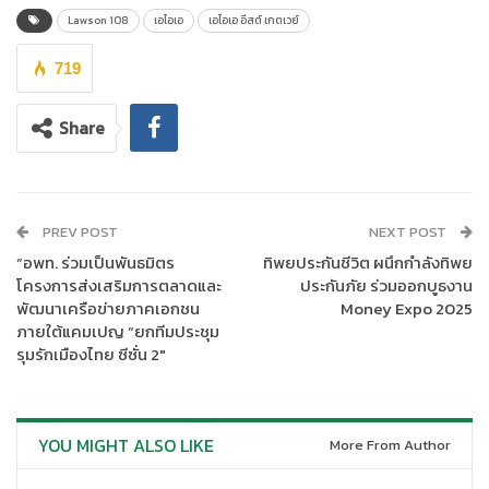
ประเทศญี่ปุ่นที่ได้รับความนิยม ตอบโจทย์ไลฟ์สไตล์ของผู้บริโภคชาว
Lawson 108
เอไอเอ
เอไอเอ อีสต์ เกตเวย์
ไทย
719
จุดเด่นของ Lawson 108 สาขาเอไอเอ อีสต์ เกตเวย์
คือการออกแบบ
พื้นที่นั่งรับประทานภายในร้านที่แตกต่างจากสาขาอื่น ทั้งยังตั้งอยู่ใน
Share
อาคารสำนักงานเกรด A สูง 33 ชั้น ซึ่งครอบคลุมพื้นที่กว่า 10 ไร่บน
ทำเลทองย่านบางนา ออกแบบภายใต้แนวคิดการอนุรักษ์สิ่งแวดล้อม
และส่งเสริมสุขภาพ ภายในอาคารประกอบด้วยโซนร้านค้ามากมาย
รวมถึงสวนสาธารณะชั้นดาดฟ้าสำหรับกิจกรรมออกกำลังกายและ
PREV POST
NEXT POST
สันทนาการ เพื่อเชื่อมโยงผู้คนภายในอาคารและชุมชนรอบข้างอย่าง
“อพท. ร่วมเป็นพันธมิตร
ทิพยประกันชีวิต ผนึกกำลังทิพย
ลงตัว
โครงการส่งเสริมการตลาดและ
ประกันภัย ร่วมออกบูธงาน
พัฒนาเครือข่ายภาคเอกชน
Money Expo 2025
Lawson 108
เป็นแบรนด์ชั้นนำล่าสุดที่เข้ามาเติมเต็มระบบนิเวศของ
ภายใต้แคมเปญ “ยกทีมประชุม
เอไอเอ อีสต์ เกตเวย์ ให้สมบูรณ์แบบยิ่งขึ้น ซึ่งนอกจากนี้ ภายใน
รุมรักเมืองไทย ซีซั่น 2″
อาคารยังได้รวมแบรนด์คุณภาพอื่นๆ อาทิ เดอะ ฟิตเนส แพลทินัม
บางนา บนชั้น 4 ของอาคาร ซึ่งเป็นศูนย์ออกกำลังกายแบบครบวงจร
บนพื้นที่ 2,125 ตารางเมตร มีโซนสระว่ายน้ำและเครื่องออกกำลังกาย
YOU MIGHT ALSO LIKE
นำเข้าจากอเมริกา รวมถึงคลาสพิเศษ เช่น พิลาทิส ปั่นจักรยาน โยคะ
More From Author
บอดี้ปั๊ม บอดี้คอมแบท ซุมบ้า และคลาสเต้นแบบผสมผสาน เพื่อมุ่งส่ง