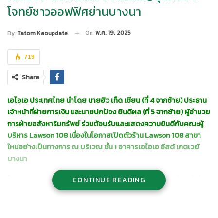
โจทย์ชาวออฟฟิศย่านบางนา
On
พ.ค. 19, 2025
By
Tatom Kaoupdate
719
Share
เอไอเอ ประเทศไทย นำโดย นายฮิว เท็ด เชียน (ที่ 4 จากซ้าย) ประธาน
เจ้าหน้าที่ฝ่ายการเงิน และนายปกป้อง ยินดีผล (ที่ 5 จากซ้าย) ผู้อำนวย
การฝ่ายอสังหาริมทรัพย์ ร่วมต้อนรับและแสดงความยินดีกับคณะผู้
บริหาร Lawson 108 เนื่องในโอกาสเปิดตัวร้าน Lawson 108 สาขา
ใหม่อย่างเป็นทางการ ณ บริเวณ ชั้น 1 อาคารเอไอเอ อีสต์ เกตเวย์
บางนา
โดย Lawson 108 สาขานี้นำเสนอประสบการณ์ชอปปิงระดับพรีเมียม
CONTINUE READING
บนพื้นที่กว่า 205 ตารางเมตร ด้วยสินค้าที่สะท้อนถึงวัฒนธรรมอาหาร
ญี่ปุ่นยุคใหม่ อาทิ โอเด้ง ข้าวหน้าต่างๆ ที่ปรุงสดใหม่ทุกวัน ขนมหวาน
เครื่องดื่ม และของว่างหลากหลายชนิด ตลอดจนผลิตภัณฑ์นำเข้าจาก