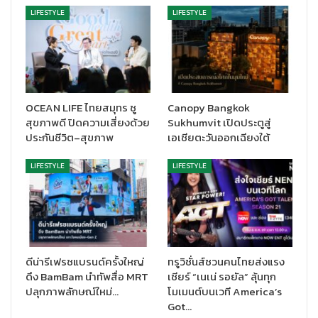
เสริมให้คนทั้งที่อยู่ภายในอาคารและคนภายนอกได้เข้ามาใช้บริการ
LIFESTYLE
LIFESTYLE
สนับสนุนให้ทุกคนได้มีสุขภาพที่ดีและแข็งแรง
สำหรับโครงการก่อสร้างอาคารเอไอเอ อีสต์ เกตเวย์ แห่งนี้รับผิด
ชอบโดย ไทยโอบายาชิ (Thai Obayashi Corp. Ltd.) ซึ่งดำเนินงาน
ตามมาตรฐานระดับสากล ภายใต้การบริหารจัดการของเอไอเอ
ประเทศไทย ที่มุ่งสร้างสรรค์พื้นที่ทำงานที่ตอบโจทย์ทั้งในแง่ธุรกิจ
OCEAN LIFE ไทยสมุทร ชู
Canopy Bangkok
คุณภาพชีวิตผู้คน และสังคมในภาพรวม ตามคำมั่นสัญญา
สุขภาพดี ปิดความเสี่ยงด้วย
Sukhumvit เปิดประตูสู่
‘Healthier, Longer, Better Lives – เพื่อสุขภาพและชีวิตที่ดีขึ้น’
ประกันชีวิต–สุขภาพ
เอเชียตะวันออกเฉียงใต้
LIFESTYLE
LIFESTYLE
ดีน่ารีเฟรชแบรนด์ครั้งใหญ่
ทรูวิชั่นส์ชวนคนไทยส่งแรง
ดึง BamBam นำทัพสื่อ MRT
เชียร์ “เนเน่ รอยัล” ลุ้นทุก
ปลุกภาพลักษณ์ใหม่…
โมเมนต์บนเวที America’s
Got…