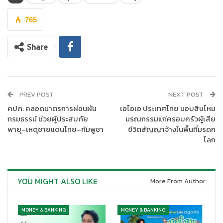
ที่เอื้อต่อการปรับตัวของภาคธุรกิจ ลดต้นทุนทางการเงินและบรรเทา
ภาระหนี้ของลูกค้า อีกทั้งยังเป็นการช่วยสนับสนุนการเติบโตของ
765
เศรษฐกิจไทย ซึ่งมีแนวโน้มชะลอตัวลงจากผลกระทบทั้งทางตรงและ
ทางอ้อมของมาตรการภาษีสหรัฐฯ รวมถึงจำนวนนักท่องเที่ยวที่ลด
Share
ลง”
กรุงศรีปรับอัตราดอกเบี้ยเงินกู้ ดังนี้
PREV POST
NEXT POST
• อัตราดอกเบี้ยเงินกู้ลูกค้ารายใหญ่ชั้นดี ประเภทเงินกู้แบบมีระยะ
เวลา (Minimum Loan Rate หรือ MLR) ปรับลดลงจาก 7.000% เป็น
คปภ. คลอดมาตรการผ่อนผัน
เอไอเอ ประเทศไทย มอบสินไหม
กรมธรรม์ ช่วยผู้ประสบภัย
มรณกรรมแก่ครอบครัวผู้เสีย
6.750%
พายุ–เหตุชายแดนไทย–กัมพูชา
ชีวิตสัญญาจ้างในพื้นที่มรดก
โลก
• อัตราดอกเบี้ยเงินกู้ลูกค้ารายใหญ่ชั้นดี ประเภทเงินเบิกเกินบัญชี
(Minimum Overdraft Rate หรือ MOR) ปรับลดลงจาก 6.975% เป็น
6.725%
YOU MIGHT ALSO LIKE
More From Author
• อัตราดอกเบี้ยเงินกู้ลูกค้ารายย่อยชั้นดี (Minimum Retail Rate
หรือ MRR) ปรับลดลงจาก 7.120% เป็น 6.870%
MONEY & BANKING
MONEY & BANKING
การปรับลดอัตราดอกเบี้ยเงินกู้ในครั้งนี้เป็นส่วนหนึ่งในแนวทางที่กรุง