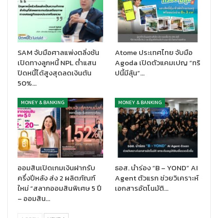
ศรีได้ดำเนินการมาอย่างต่อเนื่อง เพื่อช่วยเหลือลูกค้าที่ได้รับผลกระ
ทบจากสถานการณ์ต่างๆ สะท้อนถึงความห่วงใยและความมุ่งมั่นในการ
ช่วยเหลือลูกค้าทุกกลุ่ม
อัตราดอกเบี้ยใหม่ดังกล่าวจะมีผลตั้งแต่วันที่ 18 สิงหาคม 2568
SAM จับมือศาลแพ่งตลิ่งชัน
Atome ประเทศไทย จับมือ
เป็นต้นไป
เปิดทางลูกหนี้ NPL ต่ำแสน
Agoda เปิดตัวแคมเปญ “ทริ
ปิดหนี้ได้สูงสุดลดเงินต้น
ปนี้มีลุ้น”…
50%…
MONEY & BANKING
MONEY & BANKING
ออมสินเปิดเกมเงินฝากรับ
ธอส. นำร่อง “B – YOND” AI
ครึ่งปีหลัง ส่ง 2 ผลิตภัณฑ์
Agent ตัวแรก ช่วยวิเคราะห์
ใหม่ “สลากออมสินพิเศษ 5 ปี
เอกสารอัตโนมัติ…
– ออมสิน…