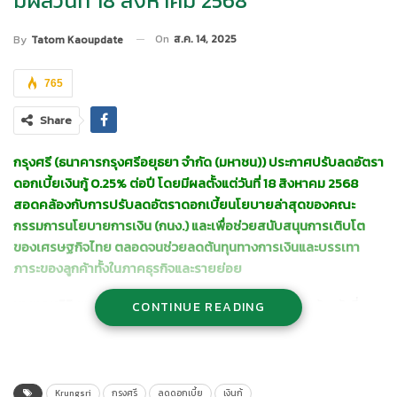
มีผลวันที่ 18 สิงหาคม 2568
On
ส.ค. 14, 2025
By
Tatom Kaoupdate
765
Share
กรุงศรี (ธนาคารกรุงศรีอยุธยา จำกัด (มหาชน)) ประกาศปรับลดอัตรา
ดอกเบี้ยเงินกู้ 0.25% ต่อปี โดยมีผลตั้งแต่วันที่ 18 สิงหาคม 2568
สอดคล้องกับการปรับลดอัตราดอกเบี้ยนโยบายล่าสุดของคณะ
กรรมการนโยบายการเงิน (กนง.) และเพื่อช่วยสนับสนุนการเติบโต
ของเศรษฐกิจไทย ตลอดจนช่วยลดต้นทุนทางการเงินและบรรเทา
ภาระของลูกค้าทั้งในภาคธุรกิจและรายย่อย
นายเคนอิจิ ยามาโตะ
กรรมการผู้จัดการใหญ่และประธานเจ้าหน้าที่
CONTINUE READING
บริหาร ธนาคารกรุงศรีอยุธยา จำกัด (มหาชน) เปิดเผยว่า “กรุงศรี
ปรับลดอัตราดอกเบี้ยเงินกู้ลง 0.25% ต่อปี สำหรับลูกค้าทุกกลุ่ม
สอดคล้องกับทิศทางการดำเนินนโยบายทางการเงินของธนาคารแห่ง
ประเทศไทย โดยมีเป้าหมายเพื่อช่วยสร้างสภาพแวดล้อมทางการเงิน
Krungsri
กรุงศรี
ลดดอกเบี้ย
เงินกู้