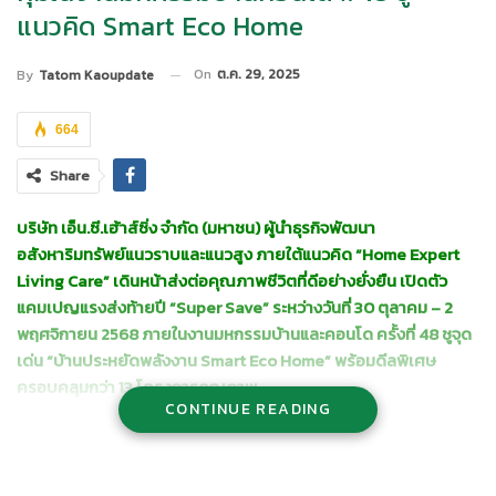
แนวคิด Smart Eco Home
On
ต.ค. 29, 2025
By
Tatom Kaoupdate
664
Share
บริษัท เอ็น.ซี.เฮ้าส์ซิ่ง จำกัด (มหาชน) ผู้นำธุรกิจพัฒนา
อสังหาริมทรัพย์แนวราบและแนวสูง ภายใต้แนวคิด
“Home Expert
Living Care” เดินหน้าส่งต่อคุณภาพชีวิตที่ดีอย่างยั่งยืน เปิดตัว
แคมเปญแรงส่งท้ายปี “Super Save” ระหว่างวันที่ 30 ตุลาคม – 2
พฤศจิกายน 2568 ภายในงานมหกรรมบ้านและคอนโด ครั้งที่ 48 ชูจุด
เด่น “บ้านประหยัดพลังงาน Smart Eco Home” พร้อมดีลพิเศษ
ครอบคลุมกว่า 13 โครงการคุณภาพ
CONTINUE READING
นายสมนึก ตันฑเทอดธรรม กรรมการผู้จัดการ บริษัท เอ็น.ซี.เฮ้าส์ซิ่ง
จำกัด (มหาชน)
กล่าวว่า
“เอ็น.ซี. มุ่งมั่นพัฒนานวัตกรรมบ้านเพื่อสิ่ง
แวดล้อมและการใช้พลังงานอย่างมีประสิทธิภาพ ภายใต้แนวคิด Smart