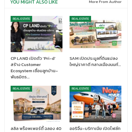
YOU MIGHT ALSO LIKE
More From Author
REAL ESTATE
REAL ESTATE
CP LAND เปิดตัว ‘Pri-d’
SAM เปิดประมูลที่ดินแปลง
สร้าง Customer
ใหญ่ราคาดี กลางเมืองนนท์…
สำหรับโครงการที่เข้าร่วมกว่า
13 โครงการ ครอบคลุมทำเลศักยภาพ
Ecosystem เชื่อมลูกบ้าน–
ทั่วประเทศ
อาทิ
พันธมิตร…
บ้านฟ้า กรีนเนอรี่ นีโอลา รังสิต-คลอง 2 บ้านเดี่ยวและบ้าน
REAL ESTATE
REAL ESTATE
แฝดสไตล์บ้านเดี่ยว ใกล้ฟิวเจอร์พาร์ค รังสิต ราคาเริ่ม 89–
4.99 ล้านบาท
บ้านฟ้ากรีนพาร์ค ธาม ทาวน์โฮมสไตล์ Modern Minimal เริ่ม
เพียง 79 ล้านบาท
บ้านฟ้าปิยรมย์ นอร์เดิร์น ลำลูกกา-คลอง 6 บ้านเดี่ยวหรู
Modern Luxury Nordic ราคา 4 ล้านบาท
ลลิล พร็อพเพอร์ตี้ ฉลอง 40
ออริจิ้น–บริทาเนีย เปิดไฟล์ท