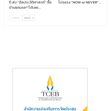
ปี ส่ง “ดีลประวัติศาสตร์” ซื้อ
โปรแรง “NOW or NEVER”…
เอ็น.ซี. ออนกรีน ฌาร์ม คลาสสิค บ้านหรูวิวสนามกอล์ฟกว่า
บ้านแถมรถ* ได้เลย…
400 ไร่ ราคา 9 ล้านบาท
และโครงการใหม่ล่าสุด เอ็น.ซี. นีโอลา วงแหวน–ลำลูกกา บ้าน
PREV
NEXT
เดี่ยวและบ้านแฝดดีไซน์ Modern Art Deco ราคาเริ่มต้น 39
ล้านบาท
รวมถึงอีกหลายทำเลทองในกรุงเทพฯ และปริมณฑล เช่น ปิ่นเกล้า–
สาย 5, ชัยพฤกษ์, เพชรเกษม–สาย 5, เวสต์เกต, ศรีนครินทร์–
เทพารักษ์ และพัทยา
นายสมนึก กล่าวทิ้งท้ายว่า
“ในยุคที่พลังงานกลายเป็นต้นทุนชีวิตที่
สำคัญ เอ็น.ซี.เฮ้าส์ซิ่งตั้งใจเป็นส่วนหนึ่งของการขับเคลื่อนบ้านอนาคต
ที่ช่วยให้ลูกบ้านลดรายจ่ายด้านพลังงาน อยู่สบายอย่างยั่งยืน พร้อมรับ
ดีลสุดพิเศษเฉพาะช่วงนี้ เพื่อเริ่มต้นชีวิตใหม่ในบ้านที่คิดและดีไซน์เพื่อ
คุณโดยเฉพาะ”
ผู้สนใจสามารถเยี่ยมชมและจองบ้านพร้อมโปร Super Save ได้ในงาน
มหกรรมบ้านและคอนโด ครั้งที่ 48 วันที่ 30 ตุลาคม – 2 พฤศจิกายน
2568