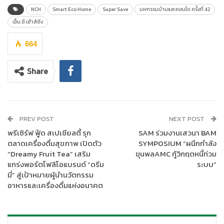
Eco Home เพื่อช่วยลดค่าไฟฟ้าและส่งเสริมคุณภาพชีวิตที่ดียิ่งขึ้น
NCH
Smart Eco Home
Super Save
มหกรรมบ้านและคอนโด ครั้งที่ 42
ตอบโจทย์คนรุ่นใหม่ที่มองหาบ้านที่ทั้งสวย อยู่สบาย และช่วยโลกไป
เอ็น.ซี.เฮ้าส์ซิ่ง
พร้อมกัน”
664
ในโอกาสครบรอบ 31 ปีของเอ็น.ซี.เฮ้าส์ซิ่ง บริษัทจัดเต็มโปรโมชั่น
Super Save มอบสิทธิพิเศษมากมาย อาทิ
Share
Cash Back ประหยัดค่าไฟสูงสุด 80,000 บาท
สิทธิขยายพื้นที่ตกแต่งต่อเติมสูงสุด 500,000 บาท
สินเชื่อบ้านสีเขียวอัตราดอกเบี้ยพิเศษ 3% คงที่ 3 ปี
PREV POST
NEXT POST
กู้ได้สูงสุด 110% วงเงินสูงสุด 10 ล้านบาท
พรีเซิร์ฟ ฟู้ด สเปเชียลตี้ รุก
SAM ร่วมงานเสวนา BAM
พร้อมการันตีมาตรฐาน “บ้านประหยัดพลังงานเบอร์ 5” จากการไฟฟ้า
ตลาดเครื่องดื่มสุขภาพ เปิดตัว
SYMPOSIUM “ผนึกกำลัง
ส่วนภูมิภาค (กฟผ.) ครบทั้งดีไซน์ วัสดุ และระบบดูแลพลังงานอย่าง
“Dreamy Fruit Tea” เสริม
ขุนพลAMC กู้วิกฤตหนี้ท่วม
แกร่งพอร์ตโฟลิโอแบรนด์ “ดรีม
ระบบ”
ครบวงจร
มี่” สู่เป้าหมายผู้นำนวัตกรรม
อาหารและเครื่องดื่มแห่งอนาคต