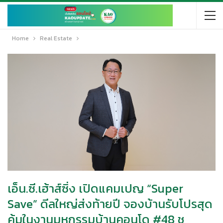
Home
Real Estate
เอ็น.ซี.เฮ้าส์ซิ่ง เปิดแคมเปญ “Super
Save” ดีลใหญ่ส่งท้ายปี จองบ้านรับโปรสุด
คุ้มในงานมหกรรมบ้านคอนโด #48 ชู