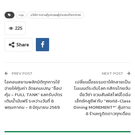
เมืองทองธานี จังหวัดนนทบุรี
rvp
บริษัท กลางคุ้มครองผู้ประสบภัยจากรถ
225
Share
PREV POST
NEXT POST
ไอคอนสยามพลิกมิติทุกการใช้
เปลี่ยนมื้อธรรมดาให้กลายเป็น
จ่ายให้คุ้มค่า จัดแคมเปญ “ช็อป
โมเมนต์ระดับโลก กสิกรไทยจับ
คุ้ม – FULL TANK” แลกรับบัตร
มือวีซ่า ชวนสัมผัสไฟน์ไดนิ่ง
เติมน้ำมันฟรี ระหว่างวันที่ 8
เอ็กซ์คลูซีฟ กับ “World-Class
พฤษภาคม – 8 มิถุนายน 2569
Dining MOREMENT*” ลุ้นทาน
8 ร้านหรูติดดาวทุกเดือน