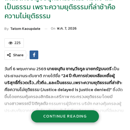
เป็นธรรม เพราะความยุติธรรมที่ล่าช้าคือ
ความไม่ยุติธรรม
On
พ.ค. 7, 2026
By
Tatom Kaoupdate
225
Share
วันที่ 6 พฤษภาคม 2569
นายอนุทิน ชาญวีรกูล นายกรัฐมนตรี
เป็น
ประธานงานระดับชาติ ภายใต้ชื่อ
“24 ปี กับการช่วยเหลือเหยื่อผู้
บริสุทธิ์ที่รวดเร็ว…ทั่วถึง…และเป็นธรรม..เพราะความยุติธรรมที่ล่าช้า:
คือความไม่ยุติธรรม (Justice delayed is justice denied)”
ซึ่งจัด
ขึ้นโดยกรมคุ้มครองสิทธิและเสรีภาพ กระทรวงยุติธรรม โดยมี
นางสาวพรรณี ปิติกุลตัง
กรรมการผู้จัดการ บริษัท กลางคุ้มครองผู้
ประสบภัยจากรถ จำกัด เข้าร่วมรับโล่เกียรติคุณหน่วยงานที่มีผลงาน
CONTINUE READING
ดีเด่นด้านการช่วยเหลือเยียวยาเหยื่อด้วยความยุติธรรม ณ ห้อง
ประชุม Grand Diamond Ballroom อาคาร IMPACT FORUM