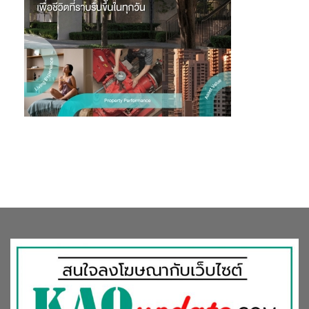
สอง” (Dual Use Design) เชื่อมโยงการป้องกันภัยพิบัติกับการใช้
ประโยชน์ทางเศรษฐกิจ ขณะที่ ผู้ช่วยศาสตราจารย์สรายุทธ สะท้อน
ว่า เมืองไทยยังมีความเปราะบางจากรูปแบบการพัฒนาในอดีต และ
สถาปัตยกรรมเชิงยืดหยุ่นจะมีบทบาทสำคัญในการฟื้นฟูชุมชน ลด
ความเสี่ยง และยกระดับคุณภาพชีวิตของประชาชนในระยะยาว
“
นครปฐมโมเดล”
พลิกน้ำเป็นรายได้
นายประเชิญ คนเทศ
ผู้จัดการมูลนิธิลุ่มน้ำท่าจีนนครปฐม กล่าวว่า
จังหวัดนครปฐมเคยเผชิญปัญหาน้ำท่วม น้ำแล้ง และน้ำเสียซ้ำซาก จน
เกิดการนำ “ผังภูมิสังคม” (Geo-Social Map) มาใช้เป็นฐานข้อมูล
กลางในการบริหารจัดการน้ำแบบบูรณาการ ความร่วมมือระหว่างรัฐ
ท้องถิ่น เอกชน และชุมชน ทำให้สามารถบริหารจัดการน้ำได้ทั้งระบบ
และต่อยอดสู่การสร้างมูลค่าเศรษฐกิจ โดยเฉพาะสวนส้มโอที่ปัจจุบัน
สร้างผลผลิตเกือบ 6,000 ตัน มูลค่ากว่า 1,500 ล้านบาท หรือเฉลี่ย
ครอบครัวละกว่า 1 ล้านบาทต่อปี
“ปีที่ผ่านมา สวนส้มโอไม่เสียหายจากน้ำท่วมเลย พิสูจน์แล้วว่าการ
จัดการน้ำที่ดี สามารถสร้างเศรษฐกิจชุมชนได้อย่างยั่งยืน” นาย