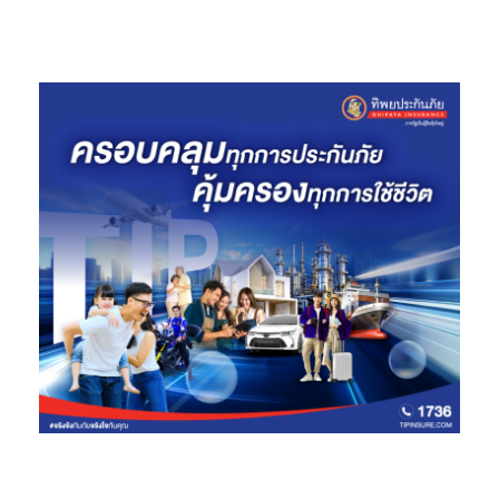
นายรุ่งโรจน์ รังสิโยภาส
ที่ปรึกษาคณะวิศวกรรมศาสตร์ และรอง
ประธานคณะกรรมการศูนย์ “กันก่อนท่วม” จุฬาลงกรณ์มหาวิทยาลัย
กล่าวว่า ประเทศไทยกำลังก้าวเข้าสู่ยุคที่ “น้ำ” ไม่ใช่เรื่องฤดูกาลอีกต่อ
ไป แต่คือ “ความเสี่ยงทางเศรษฐกิจ” ที่เกิดขึ้นได้ตลอดเวลา ภายใต้
ภาวะเอลนีโญและ Climate Change ประเทศไทยต้องเผชิญทั้งภัย
แล้ง ฝนทิ้งช่วง และน้ำแปรปรวนที่รุนแรงขึ้น ส่งผลกระทบต่อภาค
เกษตร อุตสาหกรรม และค่าครองชีพ ขณะที่ภาครัฐยังต้องใช้งบ
ประมาณจำนวนมากในการเยียวยาความเสียหายซ้ำซาก แต่ยังไม่ได้
ลงทุนเพื่อแก้ปัญหาอย่างยั่งยืน
นายรุ่งโรจน์ยกตัวอย่างโมเดลการจัดการน้ำของจังหวัดกาญจนบุรี ที่
ใช้เขื่อนศรีนครินทร์และเขื่อนวชิราลงกรณ ร่วมกับระบบกระจายน้ำ
แบบ “ก้างปลา” และ “แก้มลิงธรรมชาติ” เพื่อชะลอมวลน้ำก่อนเข้าสู่
พื้นที่เศรษฐกิจ รวมถึงโครงการเขื่อนสามผา (Three Gorges Dam)