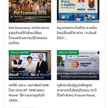
เรียนจากมหาอุทกภัยปี 2554 ที่สร้างความเสียหายกว่า 1.43 ล้านล้าน
บาท รวมถึงภัยแล้งต่อเนื่องในช่วงปี 2555-2556 ที่สร้างความเสีย
หายราว 30,000 ล้านบาท สะท้อนว่าประเทศไทยกำลังสูญเสียทาง
เศรษฐกิจจากปัญหาน้ำทุกปี หากยังใช้แนวทางบริหารจัดการแบบเดิม
ความเสียหายจะยิ่งทวีขึ้นตามความรุนแรงของ Climate Change จึง
Pet Economy 2026 ตลาด
กรุงเทพประกันชีวิต ชวนคิด
เป็นที่มาของการผลักดันแนวคิด “Water Economy” เพื่อเปลี่ยนมุม
แสนล้านที่กำลังเปลี่ยน
ใหม่เรื่องชีวิต ผ่าน “4 บัญชี
มองจากการ “รับมือภัยพิบัติ” ไปสู่การใช้ “น้ำ” เป็นกลไกขับเคลื่อน
โครงสร้างการบริโภคของ
ชีวิต”…
คนไทย
เศรษฐกิจ ผ่านการบริหารจัดการเชิงรุกด้วยข้อมูล วิทยาศาสตร์ และ
นวัตกรรม โดยอาศัยความร่วมมือจากศูนย์ “กันก่อนท่วม” คณะ
SPECIAL REPORT
SPECIAL REPORT
วิศวกรรมศาสตร์ จุฬาลงกรณ์มหาวิทยาลัย รวมถึงพันธมิตรระดับโลก
และภาคเอกชน
น้ำไม่ใช่แค่สิ่งแวดล้อม แต่คือโครงสร้างพื้นฐานเศรษฐกิจ
รองศาสตราจารย์ ดร.วิทยา วัณณสุโภประสิทธิ์
คณบดีคณะ
เคทีซี-สสว.-สมาพันธ์ SME
ดุสิตธานีปฏิรูปหลักสูตร
วิศวกรรมศาสตร์ จุฬาลงกรณ์มหาวิทยาลัย และประธานคณะ
ไทย เปิดเวที “SME Next
อาหารครั้งใหญ่ในรอบ 15 ปี
กรรมการศูนย์ “กันก่อนท่วม” กล่าวว่า ปัจจุบันทรัพยากรน้ำเกี่ยวข้อง
Move” ชี้ทางรอดธุรกิจปี
ปั้นกำลังคน Future Food…
กับโครงสร้างเศรษฐกิจไทยมูลค่ากว่า 17 ล้านล้านบาท ไม่ต่างจาก
2569…
ระบบพลังงาน ดิจิทัล หรือโลจิสติกส์ ประเทศไทยกำลังเผชิญความ