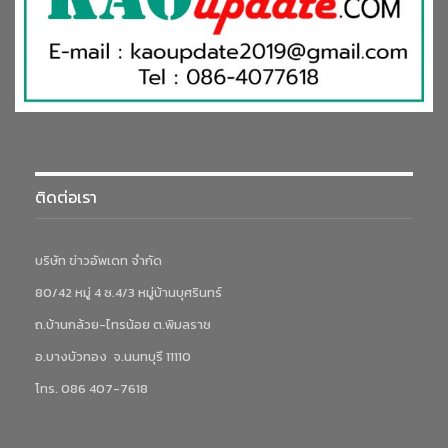
ประเชิญกล่าว
ติดต่อเรา
บริษัท ข่าวอัพเดท จำกัด
80/42 หมู่ 4 ซ.4/3 หมู่บ้านบุศรินทร์
ถ.บ้านกล้วย-ไทรน้อย ต.พิมลราช
ชุมชนต้องมีข้อมูล-เทคโนโลยี-คนพร้อมรับมือ
อ.บางบัวทอง จ.นนทบุรี 11110
โทร. 086 407-7618
นายวรสถิตย์ บัวแดง
ต้นกล้าชุมชน มูลนิธิเอสซีจี สะท้อนประสบการณ์
ลงพื้นที่ช่วยเหลือน้ำท่วมในภาคเหนือว่า ปัจจุบันหลายชุมชนยังขาด
ข้อมูลสำคัญ ทั้งพื้นที่เสี่ยง จุดปลอดภัย และข้อมูลกลุ่มเปราะบาง