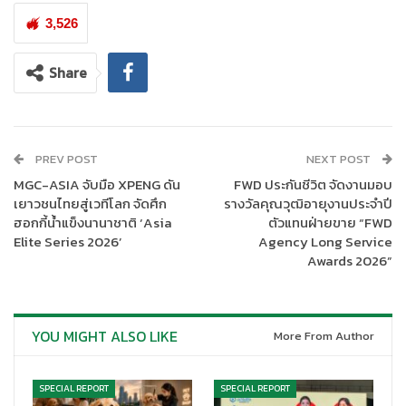
“
น้ำ”
ความเสี่ยงใหญ่ของเศรษฐกิจไทย
3,526
Share
PREV POST
NEXT POST
MGC-ASIA จับมือ XPENG ดัน
FWD ประกันชีวิต จัดงานมอบ
เยาวชนไทยสู่เวทีโลก จัดศึก
รางวัลคุณวุฒิอายุงานประจำปี
ฮอกกี้น้ำแข็งนานาชาติ ‘Asia
ตัวแทนฝ่ายขาย “FWD
Elite Series 2026’
Agency Long Service
Awards 2026”
ศาสตราจารย์ ดร.วิเลิศ ภูริวัชร
อธิการบดีจุฬาลงกรณ์มหาวิทยาลัย
YOU MIGHT ALSO LIKE
More From Author
กล่าวว่า ประเทศไทยกำลังเผชิญ “สภาพอากาศสุดขั้ว” ทั้งน้ำท่วมและ
ภัยแล้งที่เกิดถี่และรุนแรงขึ้น ส่งผลกระทบโดยตรงต่อภาคเกษตร
SPECIAL REPORT
SPECIAL REPORT
อุตสาหกรรม การท่องเที่ยว ตลอดจนค่าครองชีพของประชาชน บท