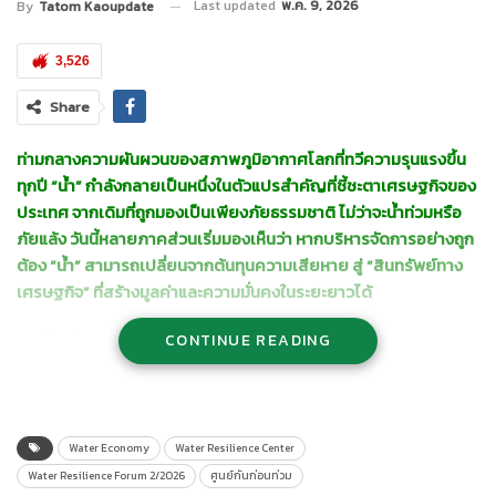
Last updated
พ.ค. 9, 2026
By
Tatom Kaoupdate
3,526
Share
ท่ามกลางความผันผวนของสภาพภูมิอากาศโลกที่ทวีความรุนแรงขึ้น
ทุกปี “น้ำ” กำลังกลายเป็นหนึ่งในตัวแปรสำคัญที่ชี้ชะตาเศรษฐกิจของ
ประเทศ จากเดิมที่ถูกมองเป็นเพียงภัยธรรมชาติ ไม่ว่าจะน้ำท่วมหรือ
ภัยแล้ง วันนี้หลายภาคส่วนเริ่มมองเห็นว่า หากบริหารจัดการอย่างถูก
ต้อง “น้ำ” สามารถเปลี่ยนจากต้นทุนความเสียหาย สู่ “สินทรัพย์ทาง
เศรษฐกิจ” ที่สร้างมูลค่าและความมั่นคงในระยะยาวได้
แนวคิดดังกล่าวถูกหยิบยกขึ้นมาอย่างชัดเจนในเวที Water
CONTINUE READING
Resilience Forum 2/2026 ภายใต้หัวข้อ “Water Economy: พลิกน้ำ
สร้างชาติ” จัดโดยศูนย์ “กันก่อนท่วม” (Water Resilience Center)
จุฬาลงกรณ์มหาวิทยาลัย ซึ่งระดมนักวิชาการ ผู้กำหนดนโยบาย ภาค
เอกชน ภาคประชาสังคม และเยาวชนรุ่นใหม่ ร่วมแลกเปลี่ยนมุมมองใน
Water Economy
Water Resilience Center
การยกระดับการบริหารจัดการน้ำของประเทศไทย
Water Resilience Forum 2/2026
ศูนย์กันก่อนท่วม