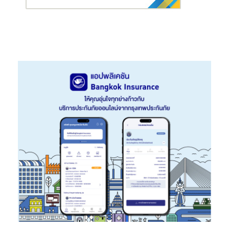
ระดับการแก้วิกฤตน้ำให้เป็น “วาระแห่งชาติ”
ทั้งนี้ ได้เร่งพัฒนาระบบพยากรณ์อากาศและระบบแจ้งเตือนภัยให้มี
ความแม่นยำและรวดเร็วมากขึ้น ควบคู่กับมาตรการรับมือฤดูฝน แก้
ภัยแล้ง และควบคุมคุณภาพน้ำ รวมถึงติดตามพื้นที่เสี่ยงขาดแคลนน้ำ
อย่างใกล้ชิด โดยเฉพาะพื้นที่นอกเขตชลประทาน ล่าสุด คณะรัฐมนตรี
ได้เห็นชอบการแต่งตั้งคณะอนุกรรมการทรัพยากรน้ำจังหวัดครบทั้ง
76 จังหวัด เพื่อเชื่อมโยงการบริหารจัดการจากส่วนกลางสู่พื้นที่อย่าง
เป็นระบบ
ชี้ไทยต้องเปลี่ยนจาก “
เยียวยา”
สู่ “
ลงทุนระยะยาว”