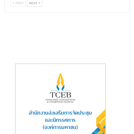
เสี่ยงจากเอลนีโญ ภัยแล้ง ฝนทิ้งช่วง และอุทกภัยรุนแรง ซึ่งส่งผลกระ
PREV
NEXT
ทบโดยตรงต่อเศรษฐกิจ สังคม และความเชื่อมั่นในการลงทุน โดยบท
เรียนจากมหาอุทกภัยปี 2554 เคยทำให้ GDP ประเทศลดลงถึง 2.5%
รองศาสตราจารย์ ดร.วิทยา ระบุว่า “น้ำ” เปรียบเสมือน “เหรียญสอง
ด้าน” ของระบบเศรษฐกิจ ด้านหนึ่งเป็นตัวขับเคลื่อนเศรษฐกิจ ทั้ง
ภาคเกษตร อุตสาหกรรม การท่องเที่ยว สุขภาพ และคุณภาพชีวิต แต่
อีกด้าน หากขาดการบริหารจัดการที่ดี ก็จะกลายเป็น “ตัวฉุดรั้ง
เศรษฐกิจ” ที่สร้างความเสียหายมหาศาล พร้อมชี้ว่า โจทย์สำคัญของ
ไทยไม่ใช่แค่การแก้น้ำท่วมหรือภัยแล้งเฉพาะหน้า แต่คือการสร้าง
“Climate Resilience Economy” หรือระบบเศรษฐกิจที่ยืดหยุ่นต่อ
ความผันผวนของสภาพภูมิอากาศ ผ่านการลงทุนที่ถูกจุดและขับ
เคลื่อนด้วยข้อมูลและความร่วมมือจากทุกภาคส่วน
สทนช. เดินหน้าบูรณาการนโยบายน้ำ
นายชยันต์ เมืองสง
เลขาธิการสำนักงานทรัพยากรน้ำแห่งชาติ
(สทนช.) กล่าวว่า ปัญหาน้ำท่วม น้ำแล้ง และน้ำเสีย เป็นปัญหาซ้ำซากที่
กระทบต่อวิถีชีวิตและเศรษฐกิจของประเทศ รัฐบาลจึงมอบหมายให้
สทนช. เป็นหน่วยงานกลางในการบูรณาการการทำงานด้านน้ำ เพื่อยก