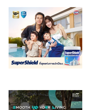
ของจีน ที่แสดงให้เห็นว่าการลงทุนโครงสร้างพื้นฐานด้านน้ำสามารถ
ปกป้องพื้นที่เศรษฐกิจขนาดใหญ่และสร้างเสถียรภาพระยะยาวให้
ประเทศได้ พร้อมเสนอ 3 แนวทางสำคัญในการขับเคลื่อน Water
Economy ได้แก่
ยกระดับ “วิกฤตน้ำ” เป็นวาระแห่งชาติ
สร้าง “Water Smart Community”
ลงทุนระบบข้อมูลน้ำแห่งชาติ (National Water Data
Platform)
MIT
ชูแนวคิดเมืองอยู่กับน้ำอย่างชาญฉลาด
ในการเสวนาหัวข้อ “Designing Resilience: พลิกการออกแบบเมือง
อยู่กับน้ำอย่างชาญฉลาด”
ศาสตราจารย์มิโฮ มาซูเรียว
(Prof. Miho
Mazereeuw) ผู้อำนวยการ MIT Climate Mission และผู้อำนวยการ
Urban Risk Lab ร่วมกับ ผู้ช่วยศาสตราจารย์สรายุทธ ทรัพย์สุข
คณบดีคณะสถาปัตยกรรมศาสตร์ จุฬาลงกรณ์มหาวิทยาลัย นำเสนอ
แนวคิดการออกแบบเมืองและอาคารที่สามารถรับมืออุทกภัยได้จริง
ศาสตราจารย์มิโฮ ยกตัวอย่างจากประเทศญี่ปุ่น ที่ใช้แนวคิด “หนึ่งได้