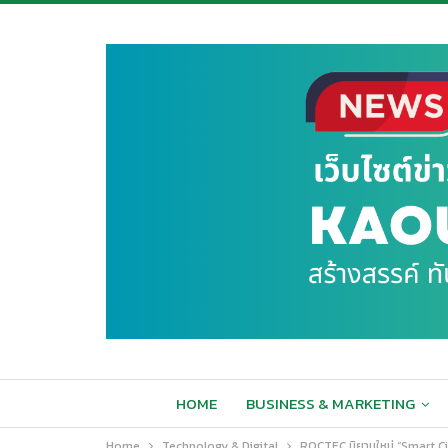
HOME
BUSINESS & MARKETING
Home
Technology & Digital
ROCTEC นิยามใหม่ “Smart City”