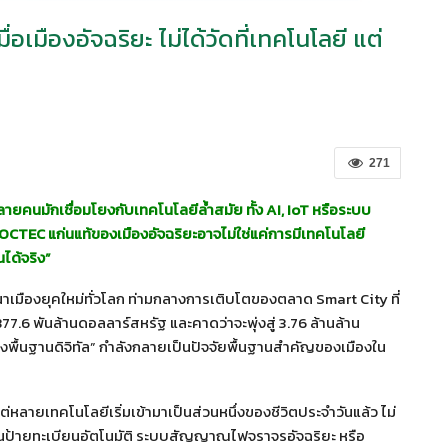
อเมืองอัจฉริยะ ไม่ได้วัดที่เทคโนโลยี แต่
271
ลายคนมักเชื่อมโยงกับเทคโนโลยีล้ำสมัย ทั้ง AI, IoT หรือระบบ
OCTEC
แก่นแท้ของเมืองอัจฉริยะอาจไม่ใช่แค่การมีเทคโนโลยี
นได้จริง”
มืองยุคใหม่ทั่วโลก ท่ามกลางการเติบโตของตลาด Smart City ที่
.6 พันล้านดอลลาร์สหรัฐ และคาดว่าจะพุ่งสู่ 3.76 ล้านล้าน
งพื้นฐานดิจิทัล” กำลังกลายเป็นปัจจัยพื้นฐานสำคัญของเมืองใน
ต่หลายเทคโนโลยีเริ่มเข้ามาเป็นส่วนหนึ่งของชีวิตประจำวันแล้ว ไม่
นป้ายทะเบียนอัตโนมัติ ระบบสัญญาณไฟจราจรอัจฉริยะ หรือ