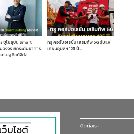
 ชูโซลูชัน Smart
ทรู คอร์ปอเรชั่น เสริมทัพ 5G รับแห่
รบวงจร ยกระดับอาคาร
เทียนอุบลฯ 125 ปี…
ศรษฐกิจดิจิทัล
ติดต่อเรา