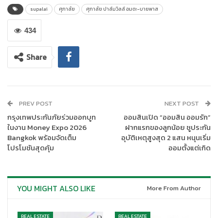
supalai
ศุภาลัย
ศุภาลัย ปาล์มวิลล์ อมตะ-บายพาส
434
Share
นายราชัย ปิยวาจานุสรณ์ ผู้ช่วยกรรมการผู้จัดการ บริษัท ศุภาลัย
จำกัด (มหาชน)
เปิดเผยว่า ท่ามกลางการเปลี่ยนแปลงของพฤติกรรม
PREV POST
NEXT POST
ผู้บริโภคยุคใหม่ ศุภาลัยไม่ได้มองบ้านเป็นเพียงที่อยู่อาศัย แต่คือ
กรุงเทพประกันภัยร่วมออกบูท
ออมสินเปิด “ออมสิน ออมรัก”
‘การลงทุนเพื่อคุณภาพชีวิต’ โดยโครงการนี้ถูกพัฒนาขึ้นภายใต้
ในงาน Money Expo 2026
ฝากแรกของลูกน้อย ชูประกัน
Bangkok พร้อมจัดเต็ม
อุบัติเหตุสูงสุด 2 แสน หนุนเริ่ม
แนวคิด
“Beyond Horizon Beyond Living: มากกว่าความสุข…คือ
โปรโมชันสุดคุ้ม
ออมตั้งแต่เกิด
ความคุ้มค่าที่ลงตัว”
ซึ่งเป็นการตกผลึกจากการศึกษาความต้องการ
ของคนในพื้นที่ชลบุรี ที่ต้องการบ้านเดี่ยวพื้นที่กว้างขวาง ในทำเลที่
เชื่อมต่อการใช้ชีวิตและงานได้อย่างไร้รอยต่อ
YOU MIGHT ALSO LIKE
More From Author
ศุภาลัย ปาล์มวิลล์ อมตะ-บายพาส
ตั้งอยู่บนทำเลจุดยุทธศาสตร์ที่
มอบข้อได้เปรียบเชิงพื้นที่อย่างสูงสุด
ห่างจากถนนเลี่ยงเมืองชลบุรี
เพียง
500 เมตร
เพื่อเชื่อมต่อมอเตอร์เวย์สาย 7 เข้าสู่กรุงเทพฯ และ
REAL ESTATE
REAL ESTATE