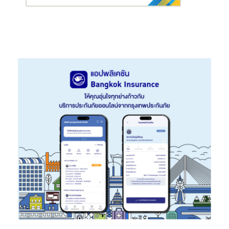
Recognition) ตลอด 24 ชั่วโมง
พิเศษ! สำหรับผู้ที่จองภายในงาน
Pre-Sale วันที่ 23-24 พฤษภาคม
2569
นี้ รับข้อเสนอที่คุ้มค่าที่สุดแห่งปี รับเพิ่มระบบ Home
Automation พร้อมการติดตั้งโซลาร์เซลล์ และของแถมไฮไลต์สูงสุด
อย่างรถยนต์ไฟฟ้า
Deepal E07 รุ่น Plus*
เพื่อเติมเต็มการเดินทาง
แห่งอนาคต, ส่วนลดพิเศษสูงสุดถึง 1 ล้านบาท* สัมผัสมาตรฐานใหม่
ของการใช้ชีวิตที่ “ความสุข” และ “ความคุ้มค่า” มาบรรจบกันได้ที่
สำนักงานขายโครงการ
ศุภาลัย ปาล์มวิลล์ อมตะ-บายพาส
เริ่มต้นที่
4.99 ล้านบาท* สอบถามรายละเอียดเพิ่มเติม โทร. 1720 หรือติดตาม
ความเคลื่อนไหวได้ที่
www.supalai.com
หรือ Facebook: Supalai
และ ศุภาลัย ชลบุรี ศรีราชา พัทยา (*เงื่อนไขเป็นไปตามที่บริษัทฯ
กำหนด)