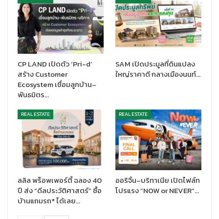
พัทยาได้อย่างไร้รอยต่อ รายล้อมด้วย Lifestyle Hub ครบวงจร ทั้ง
สถานพยาบาลและโรงเรียนชั้นนำ อาทิ โรงพยาบาลวิภาราม อมตะ
นคร, โรงพยาบาลค่ายนวมินทราชินี, โรงเรียนสาธิตเกษตรฯ ชลบุรี
และโรงเรียนสารสาสน์วิเทศชลบุรี รวมไปถึงแหล่งช็อปปิ้งทั้ง Lotus
อมตะ ชลบุรี และโรบินสัน ไลฟ์สไตล์ อมตะ อีกทั้งยังใกล้นิคมฯ อมตะ
CP LAND เปิดตัว ‘Pri-d’
SAM เปิดประมูลที่ดินแปลง
นครเพียง 5.6 กม. เพื่อคืนทรัพยากร ‘เวลา’ และสร้างสมดุล Work-
สร้าง Customer
ใหญ่ราคาดี กลางเมืองนนท์…
Life Balance ให้เกิดขึ้นได้อย่างมีประสิทธิภาพมากที่สุด
Ecosystem เชื่อมลูกบ้าน–
พันธมิตร…
REAL ESTATE
REAL ESTATE
ลลิล พร็อพเพอร์ตี้ ฉลอง 40
ออริจิ้น–บริทาเนีย เปิดไฟล์ท
ปี ส่ง “ดีลประวัติศาสตร์” ซื้อ
โปรแรง “NOW or NEVER”…
บ้านแถมรถ* ได้เลย…