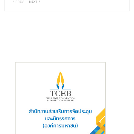
PREV
NEXT
ด้านโปรดักส์ ศุภาลัยมอบความคุ้มค่าผ่าน
บ้านเดี่ยว
2 ชั้น สไตล์
Modern Tropical
จำนวน 209 แปลง
พื้นที่ใช้สอยกว้างขวางตั้งแต่
162 ถึง 261 ตารางเมตร
โดยมีแบบบ้านให้เลือกถึง 4 สไตล์ จุดแข็งที่
สำคัญคือการจัดสรรพื้นที่แบบ Flexible Space ให้มีถึง 4 ห้องนอนใน
ทุกแบบบ้าน เพื่อสร้างอาณาจักรส่วนตัวที่สะท้อนตัวตนของสมาชิกทุก
คน พร้อมไฮไลต์สำคัญอย่างห้องนอนชั้นล่างที่ออกแบบมาเพื่อกลุ่ม
Silver Age (ผู้สูงอายุ) หรือสามารถปรับเปลี่ยนเป็น Home Office
และ Creative Studio ได้อย่างอิสระ
นอกจากนี้ยังยกระดับบ้านสู่มาตรฐานการประหยัดพลังงาน (Energy
Saving) ที่แท้จริง ด้วยการ
เตรียมระบบรองรับการติดตั้งโซลาร์เซลล์
และจุดรองรับ
EV Charger ในบ้านทุกหลัง
พร้อมคัดสรรวัสดุ
ประสิทธิภาพสูง อาทิ กระจกอนุรักษ์พลังงานเบอร์ 5 และวงกบ UPVC
เพื่อลดการสะสมความร้อนและช่วยประหยัดค่าใช้จ่ายในระยะยาว
ผสานกับสิ่งอำนวยความสะดวกที่ครบครัน ทั้งคลับเฮ้าส์หรู สระว่าย
น้ำ ฟิตเนส และสวนสาธารณะขนาดใหญ่ ภายใต้ระบบความปลอดภัย
อัจฉริยะ Home Automation และระบบ LPR (License Plate