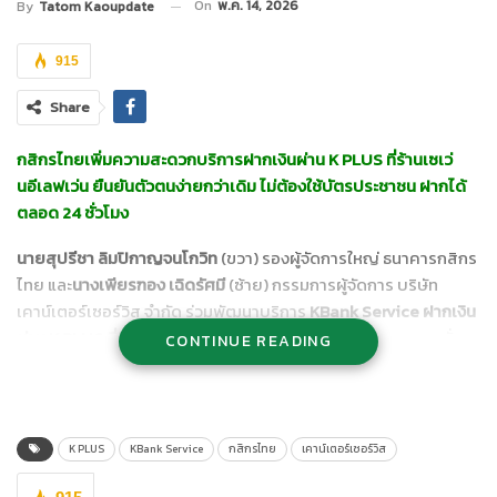
On
พ.ค. 14, 2026
By
Tatom Kaoupdate
915
Share
กสิกรไทยเพิ่มความสะดวกบริการฝากเงินผ่าน K PLUS ที่ร้านเซเว่
นอีเลฟเว่น ยืนยันตัวตนง่ายกว่าเดิม ไม่ต้องใช้บัตรประชาชน ฝากได้
ตลอด 24 ชั่วโมง
นายสุปรีชา ลิมปิกาญจนโกวิท
(ขวา) รองผู้จัดการใหญ่ ธนาคารกสิกร
ไทย และ
นางเพียรฑอง เฉิดรัศมี
(ซ้าย) กรรมการผู้จัดการ บริษัท
เคาน์เตอร์เซอร์วิส จำกัด ร่วมพัฒนาบริการ
KBank Service ฝากเงิน
ผ่าน K PLUS ที่เคาน์เตอร์เซอร์วิสในร้านเซเว่นอีเลฟเว่น
ทุกสาขาทั่ว
CONTINUE READING
ประเทศให้ง่ายและสะดวกยิ่งขึ้น โดยลูกค้าผู้ฝากเงินสามารถยืนยันตัว
ตนผ่าน K PLUS ได้ทันที แทนการใช้บัตรประชาชน มั่นใจในความ
ปลอดภัยเทียบเท่าการใช้บริการที่สาขาหรือที่เครื่องฝากเงินธนาคาร
กสิกรไทย พร้อมให้บริการฝากเงินได้ทุกวันตลอด 24 ชั่วโมง
K PLUS
KBank Service
กสิกรไทย
เคาน์เตอร์เซอร์วิส