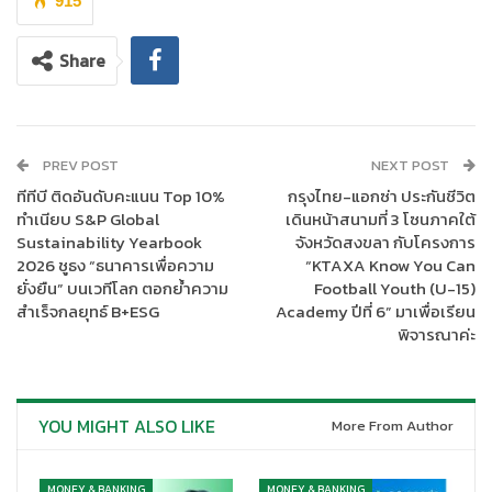
915
Share
PREV POST
NEXT POST
ทีทีบี ติดอันดับคะแนน Top 10%
กรุงไทย-แอกซ่า ประกันชีวิต
ทำเนียบ S&P Global
เดินหน้าสนามที่ 3 โซนภาคใต้
Sustainability Yearbook
จังหวัดสงขลา กับโครงการ
2026 ชูธง “ธนาคารเพื่อความ
“KTAXA Know You Can
ยั่งยืน” บนเวทีโลก ตอกย้ำความ
Football Youth (U-15)
สำเร็จกลยุทธ์ B+ESG
Academy ปีที่ 6” มาเพื่อเรียน
พิจารณาค่ะ
ความร่วมมือครั้งนี้เป็นการต่อยอดบริการเพื่อเพิ่มความสะดวกแก่
ลูกค้าของธนาคารกสิกรไทยที่ใช้บริการฝากเงินผ่าน K PLUS สามารถ
เลือกฝากเงินได้ทั้งที่เครื่องฝากเงินธนาคารกสิกรไทยหรือที่เคาน์เตอร์
YOU MIGHT ALSO LIKE
More From Author
เซอร์วิสในร้านเซเว่นอีเลฟเว่นทุกสาขา ที่กระจายตัวอยู่ในทุกชุมชนทั่ว
ประเทศ ทำให้สามารถเข้าถึงบริการทางการเงินของธนาคารได้ง่ายยิ่ง
MONEY & BANKING
MONEY & BANKING