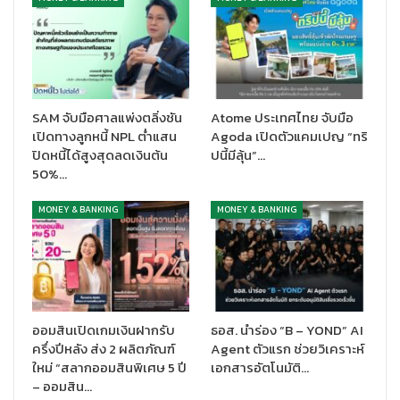
ขึ้น ซึ่งนอกจากบริการฝากเงินแล้ว ลูกค้ายังสามารถทำธุรกรรมด้าน
อื่น ๆ ครอบคลุมทั้งการถอนเงินและบริการยืนยันตัวตน (K CHECK ID)
ได้ครบที่เคาน์เตอร์เซอร์วิสในร้านเซเว่นอีเลฟเว่น ทุกสาขาทั่วประเทศ
กว่า 16,000 แห่ง ตลอด 24 ชั่วโมงเช่นกัน ผู้สนใจสามารถศึกษาราย
ละเอียด ข้อจำกัด เงื่อนไขเพิ่มเติมได้ที่
www.kasikornbank.com/k_kbs-7-11 หรือสอบถามรายละเอียด
SAM จับมือศาลแพ่งตลิ่งชัน
Atome ประเทศไทย จับมือ
เพิ่มเติมที่ K-Contact Center โทร. 02-8888888
เปิดทางลูกหนี้ NPL ต่ำแสน
Agoda เปิดตัวแคมเปญ “ทริ
ปิดหนี้ได้สูงสุดลดเงินต้น
ปนี้มีลุ้น”…
50%…
MONEY & BANKING
MONEY & BANKING
ออมสินเปิดเกมเงินฝากรับ
ธอส. นำร่อง “B – YOND” AI
ครึ่งปีหลัง ส่ง 2 ผลิตภัณฑ์
Agent ตัวแรก ช่วยวิเคราะห์
ใหม่ “สลากออมสินพิเศษ 5 ปี
เอกสารอัตโนมัติ…
– ออมสิน…