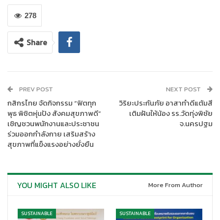
278
Share
PREV POST
NEXT POST
ภายในงานได้รับเกียรติจาก
นายชนวัฒน์ เอื้อวัฒนะสกุล
กรรมการผู้
กสิกรไทย จัดกิจกรรม “ฟิตทุก
วิริยะประกันภัย อาสาทำดีแต้มสี
จัดการใหญ่และประธานเจ้าหน้าที่บริหาร
นางสาวนภารัตน์ ศรีวรรณ
พุธ พิชิตหุ่นปัง สังคมสุขภาพดี”
เติมฝันให้น้อง รร.วัดทุ่งพิชัย
วิทย์
ประธานเจ้าหน้าที่บริหารการเงินและกรรมการผู้จัดการใหญ่ กลุ่ม
เชิญชวนพนักงานและประชาชน
จ.นครปฐม
งานการเงิน การบัญชี และกลุ่มธุรกิจโรงแรมและสำนักงาน รวมถึง
ร่วมออกกำลังกาย เสริมสร้าง
นางสาวอุทัยวรรณ อนุจิตนุกูล
กรรมการผู้จัดการ ฝ่ายบริหารความ
สุขภาพที่แข็งแรงอย่างยั่งยืน
เป็นเลิศและการพัฒนาอย่างยั่งยืน ของ CPN ร่วมตอกย้ำวิสัยทัศน์
การพัฒนาอสังหาริมทรัพย์ไทยสู่อนาคตที่ยั่งยืน ภายใต้แนวคิด
“Center of Life” หรือการเป็นศูนย์กลางการใช้ชีวิตและชุมชน
YOU MIGHT ALSO LIKE
More From Author
ด้าน
นางสาวสุนทรี อภิชิต ผู้อำนวยการสายงานโครงการ
TOA
เปิด
เผยว่า ความร่วมมือครั้งนี้สะท้อนบทบาทสำคัญของ TOA ในการขับ
SUSTAINABLE
SUSTAINABLE