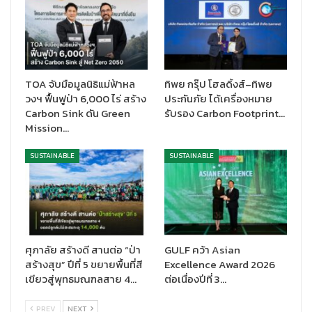
เคลื่อน Sustainability Partnership ร่วมกับ CPN อย่างเป็นรูป
ธรรม ผ่านการพัฒนาวัสดุก่อสร้างที่คำนึงถึงการลดคาร์บอนฟุตพริ้
นท์ การลดการปล่อยก๊าซเรือนกระจก และการสร้างผลกระทบเชิงบวก
ต่อสังคม โดยเฉพาะการสนับสนุนเยาวชนไทยให้มีความรู้และทักษะ
ด้านความยั่งยืน ครอบคลุมทั้งมิติด้านสังคม สิ่งแวดล้อม และธุรกิจ
TOA จับมือมูลนิธิแม่ฟ้าหล
ทิพย กรุ๊ป โฮลดิ้งส์–ทิพย
วงฯ ฟื้นฟูป่า 6,000 ไร่ สร้าง
ประกันภัย ได้เครื่องหมาย
Carbon Sink ดัน Green
รับรอง Carbon Footprint…
Mission…
SUSTAINABLE
SUSTAINABLE
ศุภาลัย สร้างดี สานต่อ “ป่า
GULF คว้า Asian
สร้างสุข” ปีที่ 5 ขยายพื้นที่สี
Excellence Award 2026
เขียวสู่พุทธมณฑลสาย 4…
ต่อเนื่องปีที่ 3…
นอกจากนี้ TOA ยังร่วมส่งเสริมกิจกรรมการเรียนรู้ให้แก่น้องๆ
PREV
NEXT