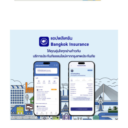
ตอบโจทย์วิถีชีวิตแห่งอนาคต ควบคู่การดูแลสังคมและสิ่งแวดล้อม
อย่างยั่งยืน พร้อมมุ่งสู่เป้าหมาย Net Zero Emissions ภายในปี
2050 ผ่านกลยุทธ์ “7 Green Mission” ที่นำไปปรับใช้จริงในทุกมิติ
ขององค์กร โดย TOA ยังได้รับการรับรองคาร์บอนฟุตพริ้นท์ของ
องค์กร (CFO) อย่างต่อเนื่อง รวมถึงการรับรองมาตรฐานฉลาก EPD
และเป็นบริษัทที่มีผลิตภัณฑ์ได้รับฉลากลดโลกร้อน (CFR) มากที่สุดใน
ประเทศไทย สะท้อนความมุ่งมั่นในการลดการปล่อยก๊าซเรือนกระจกใน
Scope 1 และ Scope 2 ได้ถึง 22.6% เมื่อเทียบกับปีฐาน 2564