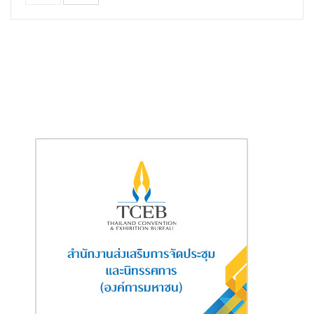
เยาวชนผ่านนวัตกรรมสีปลอดภัยสูงสุด
“SuperShield Organic
Care”
สีไม่มีกลิ่นที่ใช้ส่วนผสมจากพืชทดแทนวัตถุดิบจากปิโตรเลียม
ผ่านการรับรองมาตรฐาน BioPreferred จาก USDA สหรัฐอเมริกา
เป็นรายแรกและรายเดียวในประเทศไทย ช่วยลดการใช้สารเคมี
ปลอดภัยต่อทุกคนในบ้าน และเป็นมิตรต่อสิ่งแวดล้อม พร้อมต่อยอดสู่
กิจกรรมในรูปแบบต่างๆ ทั้งโครงงานสำหรับนักเรียนระดับประถม
ศึกษา การพัฒนาเป็น Clip Creator สำหรับนักเรียนมัธยมต้น ตลอด
จนการสร้าง Scalable Solutions และแคมเปญสร้างผลกระทบจริง
สำหรับนักเรียนมัธยมปลาย อาชีวศึกษา และนักศึกษา
โครงการดังกล่าวดำเนินงานร่วมกับภาคีเครือข่ายหลายภาคส่วน รวม
ถึงทีมผู้เชี่ยวชาญด้านการอบรมอย่าง Change Lab และ WE Tech
Consulting โดยมุ่งสร้างสังคมแห่งการบริโภคอย่างรับผิดชอบ ส่ง
เสริมธุรกิจที่เคารพสิทธิมนุษยชน และดูแลสิ่งแวดล้อมอย่างยั่งยืน
สำหรับกิจกรรมในปี 2569 จะจัดในรูปแบบ Roadshow ครอบคลุม 5
ภูมิภาคทั่วประเทศ พร้อมรอบตัดสินระดับประเทศ โดย TOA และ CPN
จะร่วมดำเนินกิจกรรมต่อเนื่องตลอดระยะเวลา 6 เดือน
ปัจจุบัน TOA เดินหน้าสู่การเป็น
“Total Solution for Living”
เพื่อ