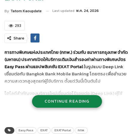
Last updated
พ.ค. 24, 2026
By
Tatom Kaoupdate
293
Share
การทางพิเศษแห่งประเทศไทย (กทพ.) ร่วมกับ ธนาคารกรุงเทพ จำกัด
(มหาชน) ประกาศเปิดให้บริการเติมเงินสำรองค่าผ่านทางพิเศษบัตร
Easy Pass ผ่านแอปพลิเคชัน EXAT Portal
ในรูปแบบ Deep Link
เชื่อมต่อกับ Bangkok Bank Mobile Banking โดยตรง เพื่ออำนวย
ความสะดวกสูงสุดแก่ผู้ใช้บริการ ตั้งแต่วันนี้เป็นต้นไป
ไฮไลต์สำคัญของบริการใหม่เชื่อมต่อไร้รอยต่อ (Deep Link) ผู้ใช้
สามารถกดเติมเงินจากแอป EXAT Portal แล้วระบบจะนำเข้าสู่หน้า
CONTINUE READING
ชำระเงินของ Bangkok Bank Mobile Banking ทันทีระบบใบเสร็จ
อิเล็กทรอนิกส์ รองรับการสร้างใบเสร็จรับเงินในระบบ Bank Topup
Server ได้ครบถ้วน และสามารถนำเข้าระบบ e-Tax Invoice/e-
Receipt ได้ทันทีตรวจสอบยอดทันใจ สามารถเช็กยอดเงินคงเหลือ
Easy Pass
EXAT
EXAT Portal
กทพ.