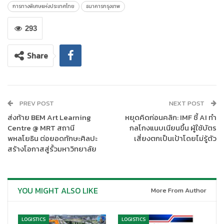
และประวัติการทำรายการได้แบบ Real-time ผ่านแอปพลิเคชัน ความ
การทางพิเศษแห่งประเทศไทย
ธนาคารกรุงเทพ
ร่วมมือในครั้งนี้เป็นการพัฒนาต่อยอดระบบดิจิทัลของ กทพ. เพื่อตอบ
โจทย์ไลฟ์สไตล์ของผู้ใช้ทางพิเศษให้ได้รับความสะดวก รวดเร็ว และ
293
ปลอดภัยในการทำธุรกรรมทางการเงินในยุคดิจิทัล
Share
ทั้งนี้ ผู้ใช้ทางพิเศษสามารถดาวน์โหลด Application “EXAT Portal”
เพื่อตรวจสอบยอดเงินคงเหลือและการใช้บัตร Easy Pass รับข่าวสาร
โปรโมชั่นและสิทธิประโยชน์ รวมทั้งสามารถขอความช่วยเหลือฉุกเฉิน
(SOS) ได้อีกช่องทางหนึ่งด้วย สามารถสอบถามข้อมูลเพิ่มเติมได้ที่
PREV POST
NEXT POST
ศูนย์บริการข้อมูลผู้ใช้ทางพิเศษ (EXAT Call Center) โทร 1543 ได้
ส่งท้าย BEM Art Learning
หยุดคิดก่อนคลิก: IMF ชี้ AI ทำ
ตลอด 24 ชั่วโมง
Centre @ MRT สถานี
กลโกงแนบเนียนขึ้น ผู้ใช้บัตร
พหลโยธิน ต่อยอดทักษะศิลปะ
เสี่ยงตกเป็นเป้าโดยไม่รู้ตัว
สร้างโอกาสสู่รั้วมหาวิทยาลัย
YOU MIGHT ALSO LIKE
More From Author
LOGISTICS
LOGISTICS