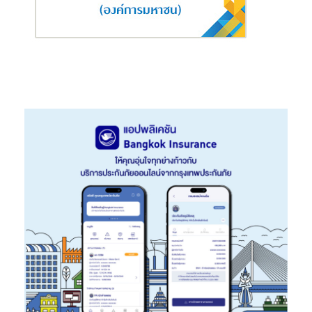
โรงเรียนและเผื่อแผ่ถึงชุมชน ซึ่งเอไอเอ รู้สึกภูมิใจเป็นอย่างมากที่ได้มี
ส่วนสนับสนุนสุขภาพและชีวิตดีขึ้นให้แก่เยาวชน และเรา
จะ
ยังคง
เดิน
ห
น้
า
ส่
งเสริมสุขภาพใน
ด้
าน
ต่าง ๆ
ไ
ม่ว่า
จะเ
ป็นด้านโภชนาการ
การใ
ช้
ชีวิตอ
ย่
างกระฉับกระเฉง การมีสุขภาพใจที่ดี และการดูแลสิ่งแวด
ล้
อม
เ
พื่
อความยั่งยืน ตลอดทั้งมอบความ
รู้ผ่า
น
สื่
อการสอนใ
ห้
แ
ก่
นักเรียน
คุณครู
และผู้
ปกครอง เ
พื่
อส
ร้าง
สภาพแวด
ล้
อมและความเ
ป็
นอ
ยู่
ที่ดีใ
ห้
กับคน
รุ่นต่อไป
ภายใต้โครงการ
สุดยอดโรงเรียนสุขภาพดี
– AIA
Healthiest Schools”