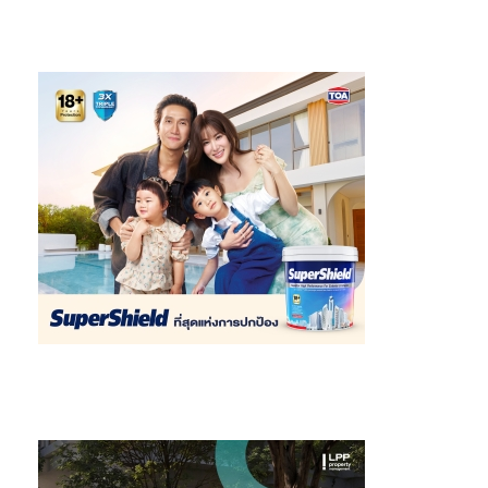
ดร. จักกนิตต์ คณานุรักษ์
ผู้อำนวยการฝ่ายส่งเสริมการพัฒนากำลัง
คนดิจิทัล สำนักงานส่งเสริมเศรษฐกิจดิจิทัล (
depa)
เผยว่า “ในนาม
ของ depa รู้สึกภูมิใจแทนทุกโรงเรียนที่ได้รับรางวัลในครั้งนี้ และใน
ฐานะพันธมิตรของเอไอเอ เราได้เห็นถึงความตั้งใจจริงของเอไอเอใน
การส่งเสริมสุขภาวะของเด็กไทยครอบคลุมทั้ง 4 มิติ และสำหรับ
depa เรามุ่งมั่นอย่างยิ่งที่จะมีส่วนช่วยส่งเสริมเด็กไทยในมิติของ