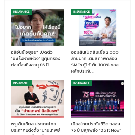
INSURANCE
INSURANCE
อลิอันซ์ อยุธยา เปิดตัว
ออมสินเปิดสินเชื่อ 2,000
“มะเร็งหายห่วง” ชูคุ้มครอง
ล้านบาท เติมสภาพคล่อง
ต่อเนื่องถึงอายุ 85 ปี…
SMEs กู้ได้เต็ม 100% ของ
หลักประกัน…
INSURANCE
INSURANCE
พรูเด็นเชียล ประเทศไทย
เมืองไทยประกันชีวิต ฉลอง
ประกาศแต่งตั้ง “ปานเทพย์
75 ปี ปลุกพลัง “Do It Now”