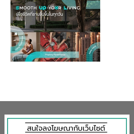
ดิจิทัล เพื่อช่วยพัฒนาทักษะดิจิทัลให้เด็กไทยสามารถก้าวทันโลกที่
เปลี่ยนแปลงอย่างรวดเร็ว”
สำหรับรายชื่อโรงเรียนที่ได้รับรางวัล
‘สุดยอดโรงเรียนสุขภาพดี –
AIA Healthiest Schools’ ปีที่ 4
ได้แก่
รางวัลชนะเลิศโครงการสุดยอดโรงเรียนสุขภาพดี ระดับชั้น
ประถมศึกษา รับรางวัลมูลค่า
350,000 บาท
ได้แก่
โรงเรียนบ้านจันทัย จังหวัดอุบลราชธานี
ชนะเลิศการแข่งขัน
โครงการสุดยอดโรงเรียนสุขภาพดี – AIA Healthiest
Schools ปีที่ 4 ในระดับประถมศึกษา ซึ่งเป็นการคว้ารางวัลชนะ
เลิศต่อเนื่องเป็นปีที่สอง ปีนี้โรงเรียนได้ต่อยอดโครงการ
“Move More Learn More” ที่มุ่งส่งเสริมสุขภาพนักเรียนอย่าง
ยั่งยืน ผ่านการจัดการเรียนรู้แบบลงมือปฏิบัติจริง
ครอบคลุม4 ด้านหลัก ได้แก่ สุขภาพกาย สุขภาพใจ โภชนาการ
และสิ่งแวดล้อม กิจกรรมสำคัญ อาทิ “ไปรษณีย์…ที่ฉันรอ” เพื่อ
เปิดพื้นที่ให้นักเรียนสะท้อนความรู้สึกและดูแลสุขภาพจิต “ข้าวสู่
เส้น” ที่ให้นักเรียนเรียนรู้การทำนาและแปรรูปอาหารจาก
ผลผลิตจริงในโรงเรียน “ดอกไม้จันทน์สู่ชุมชน” การนำวัสดุ