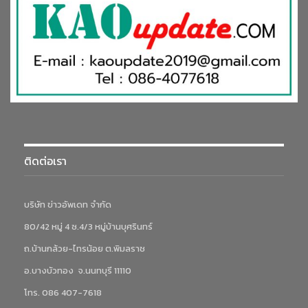
เหลือใช้มาเพิ่มคุณค่า ลดขยะ และสร้างประโยชน์แก่ชุมชน รวม
ถึงกิจกรรม “โลกสวย…ด้วยมือเรา” และ “เรียน(เล่น)รู้” ที่บูรณา
การการเคลื่อนไหวกับการเรียนรู้ผ่านเกมและกิจกรรม
สร้างสรรค์ ซึ่งผลลัพธ์ที่เกิดขึ้นสะท้อนอย่างชัดเจน นักเรียนมี
ภาวะโภชนาการดีขึ้น สุขภาพกายแข็งแรง สุขภาพใจสดใส กล้า
แสดงออก และมีทักษะชีวิตที่เหมาะสม
รางวัลชนะเลิศโครงการสุดยอดโรงเรียนสุขภาพดี ระดับชั้น
มัธยมศึกษา รับรางวัลมูลค่า
350,000
บาท
ได้แก่
โรงเรียนพานพิทยาคม
จังหวัด
เชียงราย
ชนะเลิศการแข่งขัน
โครงการสุดยอดโรงเรียนสุขภาพดี – AIA Healthiest
ติดต่อเรา
Schools ปีที่ 4 ในระดับมัธยมศึกษา จากโครงการ “วางจอ พัก
ใจ :Disconnect to Reconnect” เพื่อส่งเสริมการใช้สื่ออย่าง
รู้เท่าทัน ควบคู่กับการเพิ่มกิจกรรมการเคลื่อนไหวและการดูแล
บริษัท ข่าวอัพเดท จำกัด
สุขภาพใจ โครงการเน้นการเรียนรู้จากการลงมือปฏิบัติจริง ลด
80/42 หมู่ 4 ซ.4/3 หมู่บ้านบุศรินทร์
การพึ่งพาเทคโนโลยีเกินความจำเป็น และสร้างพื้นที่ปลอดภัย
ถ.บ้านกล้วย-ไทรน้อย ต.พิมลราช
ให้ผู้เรียนได้ทบทวนอารมณ์ ความคิด และเชื่อมโยงความ
สัมพันธ์กับตนเองและผู้อื่น กระบวนการดำเนินงานขับเคลื่อน
อ.บางบัวทอง จ.นนทบุรี 11110
ด้วย
HEART Model กลยุทธ์หัวใจนำทาง ประกอบด้วย
Health
โทร. 086 407-7618
& Heal, Eat Good Food, Art & Activities, Resilience