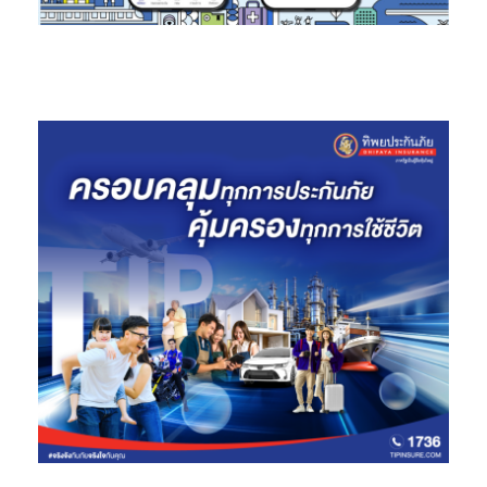
ภัทรวรรณ ภัทรบวรวุฒิ รองเลขาธิการคณะกรรมการการศึกษาขั้น
พื้นฐาน สำนักงานคณะกรรมการการศึกษาขั้นพื้นฐาน (สพฐ.)
กล่าวว่า
“ในนามของ สพฐ. รู้สึกดีใจเป็นอย่างยิ่งที่เห็นภาคเอกชนอย่าง เอไอเอ
ประเทศไทย ให้ความสำคัญในการพัฒนาเยาวชนไทย ผ่านการจัด
โครงการ
‘
สุดยอดโรงเรียนสุขภาพดี – AIA Healthiest Schools’
อย่างต่อเนื่องมาเป็นปีที่ 4 ซึ่งโครงการดังกล่าวถือเป็นการช่วยส่ง
เสริมและปลูกฝังพฤติกรรมอันนำไปสู่การมีสุขภาพกายและใจที่ดีขึ้น
ของเยาวชน ตลอดจนสนับสนุนให้คุณครูและผู้ปกครองได้มีส่วนร่วม
ในการสร้างสังคมสุขภาพดีภายในโรงเรียนและครอบครัว อีกทั้ง
โครงการนี้ยังสอดคล้องกับนโยบายและเป้าหมายของ สพฐ. และ
กระทรวงศึกษาธิการที่ต้องการสร้างโรงเรียนแห่งความสุข ดังนั้นการ
ที่ได้รับความสนับสนุนจากภาคเอกชนย่อมสามารถช่วยให้เราบรรลุ
เป้าหมายในการร่วมกันสร้างพื้นฐานระบบการศึกษาด้านสุขภาวะที่
แข็งแกร่งให้กับเยาวชนไทย เพื่อให้เยาวชนเติบโตเป็นผู้ใหญ่ที่แข็งแรง
และพร้อมเป็นกำลังพัฒนาประเทศไทยต่อไป”