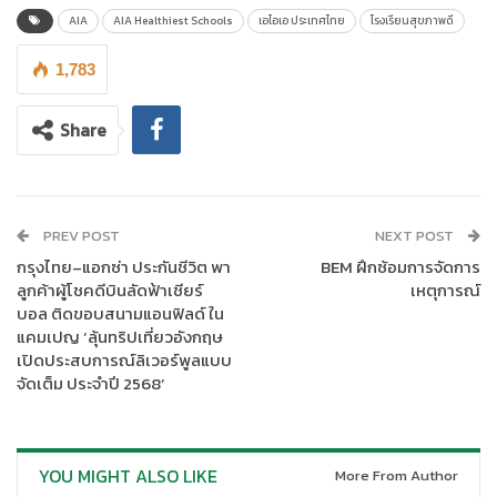
ความมุ่งมั่นของเอไอเอ ที่ต้องการสนับสนุนผู้คนทั่วภูมิภาคเอเชียกว่า
AIA
AIA Healthiest Schools
เอไอเอ ประเทศไทย
โรงเรียนสุขภาพดี
พันล้านคนให้มีสุขภาพและชีวิตที่ขึ้น ตามพันธกิจ AIA One Billion
1,783
พร้อมสานต่อคำมั่นสัญญา ‘Healthier, Longer, Better Lives’
ภายในงานได้รับเกียรติจากคณะผู้บริหารเอไอเอ ประเทศไทย ตลอด
Share
จนหน่วยงานพันธมิตรทั้งภาครัฐฯ และเอกชนที่ร่วมสนับสนุนโครง
การฯ มาอย่างต่อเนื่อง เข้าร่วมงานเพื่อแสดงความยินดีแก่โรงเรียนที่
ชนะ พร้อมขึ้นมอบรางวัล นำโดย
คุณนิคฮิล แอดวานี
ประธานเจ้าหน้าที่
บริหาร เอไอเอ ประเทศไทย
คุณชลิดา นครชัย
ประธานเจ้าหน้าที่ฝ่าย
PREV POST
NEXT POST
การตลาด เอไอเอ ประเทศไทย
คุณภัทรวรรณ ภัทรบวรวุฒิ
รอง
กรุงไทย–แอกซ่า ประกันชีวิต พา
BEM ฝึกซ้อมการจัดการ
เลขาธิการคณะกรรมการการศึกษาขั้นพื้นฐาน สำนักงานคณะ
ลูกค้าผู้โชคดีบินลัดฟ้าเชียร์
เหตุการณ์
กรรมการการศึกษาขั้นพื้นฐาน (สพฐ.) และ
ดร. จักกนิตต์ คณานุรักษ์
บอล ติดขอบสนามแอนฟิลด์ ใน
ผู้อำนวยการฝ่ายส่งเสริมการพัฒนากำลังคนดิจิทัล สำนักงานส่ง
แคมเปญ ‘ลุ้นทริปเที่ยวอังกฤษ
เปิดประสบการณ์ลิเวอร์พูลแบบ
เสริมเศรษฐกิจดิจิทัล (depa) โดยพิธีมอบรางวัล “สุดยอดโรงเรียน
จัดเต็ม ประจำปี 2568’
สุขภาพดี – AIA Healthiest Schools ปีที่ 4” จัดขึ้น ณ AIA
Leadership Centre อาคารเอไอเอ สาทร ทาวเวอร์
YOU MIGHT ALSO LIKE
More From Author