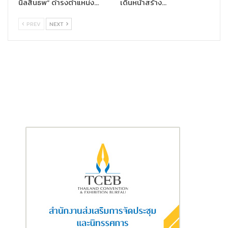
นิลสินธพ” ดำรงตำแหน่ง…
เดินหน้าสร้าง…
PREV
NEXT
คุณนิคฮิล แอดวานี ประธานเจ้าหน้าที่บริหาร เอไอเอ ประเทศไทย
กล่าวว่า “ผมขอแสดงความยินดีและขอชื่นชมอย่างยิ่งกับทุกโรงเรียน
ที่ได้รับรางวัล
‘
สุดยอดโรงเรียนสุขภาพดี – AIA Healthiest
Schools’ ในปีนี้ ตลอด 4 ปีที่ผ่านมา มีโรงเรียนจากทั่วประเทศเข้าร่วม
โครงการกับเราเป็นจำนวนมากขึ้นทุกปี โดยปีนี้มีโรงเรียนมากถึง
1,600 แห่งที่เข้าร่วมโครงการ และหลาย ๆ โรงเรียนได้แสดงให้เราเห็น
ถึงความตั้งใจและความคิดริเริ่มโครงการต่าง ๆ ที่มุ่งส่งเสริมและผลัก
ดันเยาวชนให้มีสุขภาพและความเป็นอยู่ที่ดีขึ้นอย่างจริงจัง โครงการนี้
จึงไม่เพียงแต่เป็นเครื่องพิสูจน์ถึงความมุ่งมั่นของเอไอเอ ในการ
สนับสนุนเยาวชน พัฒนาโรงเรียน และส่งเสริมความยั่งยืนแก่ชุมชน
ของเรา แต่ยังสะท้อนถึงศักยภาพการเติบโตของระบบการศึกษาของ
ประเทศไทย
“สำหรับรางวัลที่เอไอเอได้มอบให้แก่โรงเรียนที่ชนะเลิศในโครงการ
ตลอด
4 ปีที่ผ่านมา รวมเป็นมูลค่าแล้วกว่า 10 ล้านบาท โดยแต่ละ
โรงเรียนได้นำไปพัฒนาในด้านต่าง ๆ เช่น สร้างห้องคอมพิวเตอร์
ปรับปรุงโรงอาหาร สร้างห้องน้ำ และทำสวนผักเพื่อรับประทานใน