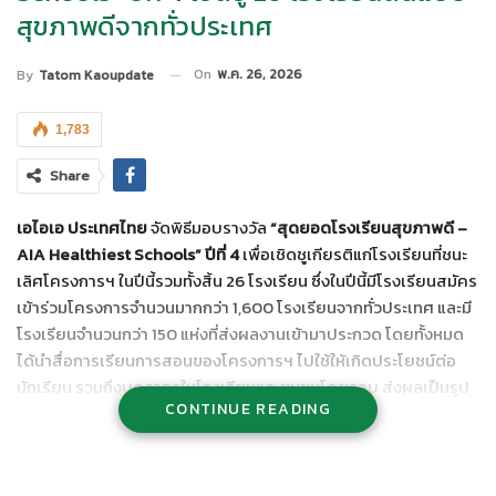
สุขภาพดีจากทั่วประเทศ
On
พ.ค. 26, 2026
By
Tatom Kaoupdate
1,783
Share
เอไอเอ ประเทศไทย
จัดพิธีมอบรางวัล
“สุดยอดโรงเรียนสุขภาพดี
–
AIA Healthiest Schools”
ปีที่
4
เพื่อเชิดชูเกียรติแก่โรงเรียนที่ชนะ
เลิศโครงการฯ ในปีนี้รวมทั้งสิ้น 26 โรงเรียน ซึ่งในปีนี้มีโรงเรียนสมัคร
เข้าร่วมโครงการจำนวนมากกว่า 1,600 โรงเรียนจากทั่วประเทศ และมี
โรงเรียนจำนวนกว่า 150 แห่งที่ส่งผลงานเข้ามาประกวด โดยทั้งหมด
ได้นำสื่อการเรียนการสอนของโครงการฯ ไปใช้ให้เกิดประโยชน์ต่อ
นักเรียน รวมถึงบุคลากรในโรงเรียนและชุมชนโดยรอบ ส่งผลเป็นรูป
CONTINUE READING
ธรรมอย่างชัดเจนทั้งในด้านสุขภาพกาย สุขภาพใจ โภชนาการ และการ
พัฒนาสิ่งแวดล้อมเพื่อให้เกิดความยั่งยืน สะท้อนถึงศักยภาพในการ
ต่อยอด สร้างสรรค์ และพัฒนาสังคมแห่งการมีสุขภาพที่ดีในโรงเรียน
ซึ่งเปรียบเป็นบ้านหลังที่สองของเยาวชน ทั้งยังเป็นการตอกย้ำถึง