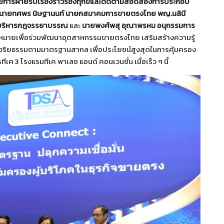
วยการฝ่ายรับเรื่องราวร้องทุกข์และติดตามสอดส่องการประกอบ
.) นายทศพร นิษฐานนท์ นายกสมาคมการขายตรงไทย พญ.นลินี
้บริหารกฎจรรยาบรรณ
และ
นายพงศ์พสุ อุณาพรหม อนุกรรมการ
ป้าหมายเพื่อร่วมพัฒนาอุตสาหกรรมขายตรงไทย เสริมสร้างความรู้
งมีจริยธรรมตามมาตรฐานสากล เพื่อประโยชน์สูงสุดในการคุ้มครอง
คารทีเค 3 โรงแรมทีเค พาเลซ แอนด์ คอนเวนชั่น เมื่อเร็ว ๆ นี้