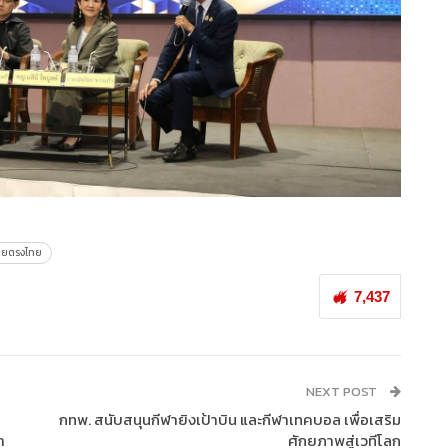
ยตรงไทย
7,437
NEXT POST
กทพ. สนับสนุนกีฬายิงเป้าบิน และกีฬาเทคบอล เพื่อเสริม
ำ
ศักยภาพสู่เวทีโลก