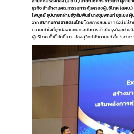
สามัคคีปรองดอง (ป.ย.ป.) นายณัชภัทร ขาวแก้ว
ผู้อำน
ธุรกิจ สำนักงานคณะกรรมการคุ้มครองผู้บริโภค (สคบ
ไพบูลย์
อุปนายกฝ่ายรัฐสัมพันธ์
นางชุมพฤนท์ ยุระยง
ผู
จาก
สมาคมการขายตรงไทย
โดยการสัมมนาครั้งนี้ มีเ
ความเข้าใจที่ถูกต้อง และยกระดับการดำเนินธุรกิจอย่า
ผู้บริโภค ทั้งนี้ จัดขึ้น ณ ห้องสุวิทย์ศักดานนท์ ชั้น 5 อา