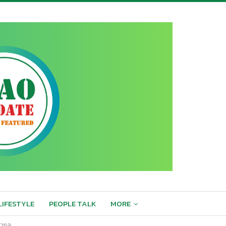
LIFESTYLE
PEOPLE TALK
MORE
สากล