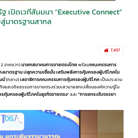
 เปิดเวทีสัมมนา “Executive Connect”
ทยสู่มาตรฐานสากล
7,437
ี่ 2 จากขวา)
นายกสมาคมการขายตรงไทย
พร้อม
คณะกรรมการ
งมาตรฐาน ปลุกความเชื่อมั่น เสริมพลังการคุ้มครองผู้บริโภคใน
ฒน์
(กลาง)
เลขาธิการคณะกรรมการคุ้มครองผู้บริโภค
เป็นประธาน
ธุรกิจและจริยธรรมการขายตรงร่วมเสวนาแลกเปลี่ยนองค์ความรู้ใน
ารคุ้มครองผู้บริโภคในธุรกิจขายตรง
” และ
“การยกระดับจรรยา