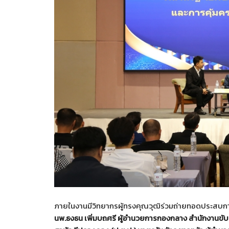
ภายในงานมีวิทยากรผู้ทรงคุณวุฒิร่วมถ่ายทอดประสบ
นพ.ธงธน เพิ่มบถศรี ผู้อำนวยการกองกลาง สำนักงานขั