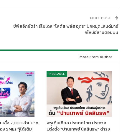
NEXT POST
ซีพี แอ็กซ์ตร้า รีโมเดล “โลตัส พลัส อุดร” ปักหมุดแลนด์มาร์
กใหม่อีสานตอนบน
More From Author
INSURANCE
นเชื่อ 2,000 ล้านบาท
พรูเด็นเชียล ประเทศไทย ประกาศ
ง SMEs กู้ได้เต็ม
แต่งตั้ง “ปานเทพย์ นิลสินธพ” ดำรง