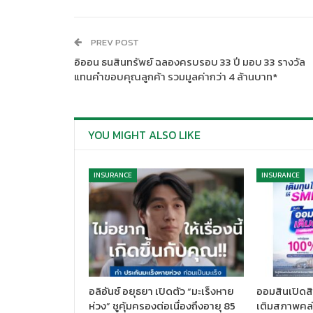
PREV POST
อิออน ธนสินทรัพย์ ฉลองครบรอบ 33 ปี มอบ 33 รางวัล
แทนคำขอบคุณลูกค้า รวมมูลค่ากว่า 4 ล้านบาท*
YOU MIGHT ALSO LIKE
INSURANCE
INSURANCE
อลิอันซ์ อยุธยา เปิดตัว “มะเร็งหาย
ออมสินเปิดสิ
ห่วง” ชูคุ้มครองต่อเนื่องถึงอายุ 85
เติมสภาพคล่อ