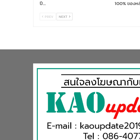
ปี…
100% ของหล
PREV
NEXT