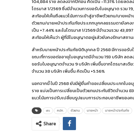
104,884 ราย ลดลงจากปีก่อน คิดเป็น -11.31% โดยลดลง
ไตรมาส 1/2569 ซึ่งมีจำนวนการขอรับใบอนุญาต รวม 19
สะท้อนให้เห็นถึงแนวโน้มการเข้าสู่อาชีพตัวแทน/นายหน
ตัวแทน/นายหน้าประกันภัยประเภทบุคคลธรรมดายังคงเพิ่มข
เป็น +7.44% และในไตรมาส 1/2569 มีจำนวนรวม 43,897 ร
สะท้อนให้เห็นว่า ผู้ที่มีใบอนุญาตอยู่แล้วยังคงรักษาสถ
สำหรับนายหน้าประกันภัยนิติบุคคล ปี 2568 มีการขอรับใบ
ขณะที่การขอต่ออายุใบอนุญาตมีจำนวน 193 บริษัท ลดลง
ขอรับใบอนุญาตจำนวน 9 บริษัท เพิ่มขึ้นจากไตรมาสเดี
จำนวน 38 บริษัท เพิ่มขึ้น คิดเป็น +5.56%
นอกจากนี้ ในปี 2568 ยังมีผู้ยื่นคำขอเปลี่ยนประเภทใบ
ราย แบ่งเป็นการเปลี่ยนเป็นตัวแทนประกันชีวิตจำนวน 8
แนวโน้มการปรับเปลี่ยนรูปแบบการประกอบอาชีพของคน
oic
คปภ.
ตัวแทน
นายหน้า
นายหน้าประกันภัย
Share