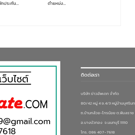
ักประกัน…
ตำแหน่ง…
ติดต่อเรา
บริษัท ข่าวอัพเดท จำกัด
80/42 หมู่ 4 ซ.4/3 หมู่บ้านบุศรินท
ถ.บ้านกล้วย-ไทรน้อย ต.พิมลราช
อ.บางบัวทอง จ.นนทบุรี 11110
โทร. 086 407-7618