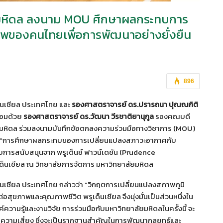
 ม.มหิดล ลงนาม MOU ศึกษาผลกระทบการ
พของคนไทยเพื่อการพัฒนาอย่างยั่งยืน
896
ด็นเชียล ประเทศไทย และ
รองศาสตราจารย์ ดร.ปรารถนา ปุณณกิติ
้อมด้วย
รองศาสตราจารย์ ดร.วัฒนา วีรชาติยานุกูล
รองคณบดี
มหิดล ร่วมลงนามบันทึกข้อตกลงความร่วมมือทางวิชาการ (MOU)
วข้อ “การศึกษาผลกระทบของการเปลี่ยนแปลงสภาวะอากาศกับ
บการสนับสนุนจาก พรูเด็นซ์ ฟาวน์เดชัน (Prudence
เด็นเชียล ณ วิทยาลัยการจัดการ มหาวิทยาลัยมหิดล
เด็นเชียล ประเทศไทย กล่าวว่า “วิกฤตการเปลี่ยนแปลงสภาพภูมิ
ขภาพและคุณภาพชีวิต พรูเด็นเชียล จึงมุ่งมั่นเป็นส่วนหนึ่งใน
วามรู้และงานวิจัย การร่วมมือกับมหาวิทยาลัยมหิดลในครั้งนี้ จะ
ารความเสี่ยง ซึ่งจะเป็นรากฐานสำคัญในการพัฒนากลยุทธ์และ