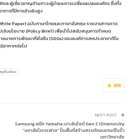
ดล ผู้เชี่ยวชาญด้านภาวะผู้นำและการเปลี่ยนแปลงองค์กร ซึ่งทั้ง
การที่มีการอ้างอิงสูง
(White Paper) ฉบับภาษาไทยและภาษาอังกฤษ รายงานการคาด
เชิงนโยบาย (Policy Brief) เพื่อนำไปสนับสนุนการกำหนด
้าหมายการพัฒนาที่ยั่งยืน (SDGs) ขององค์การสหประชาชาติใน
ูมิอากาศต่อไป
พรูเด็นเชียล
896
NEXT POST
Samsung ผนึก Yamaha เจาะอินไซต์ Gen Z เปิดแคมเปญ
“มหาลัยโคตรฟาซ” ปั้นพื้นที่สร้างสรรค์คอนเทนต์ในรั้ว
มหาวิทยาลัย