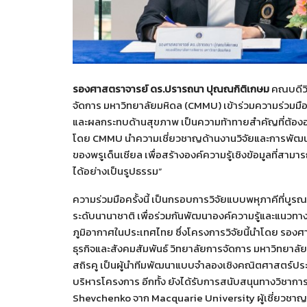
รองศาสตราจารย์ ดร.ปรารถนา ปุณณกิติเกษม
คณบดีวิ
จัดการ มหาวิทยาลัยมหิดล (CMMU) เข้าร่วมความร่วมมือ
และผลกระทบด้านสุขภาพ เป็นความท้าทายสำคัญที่ต้องอา
โดย CMMU นำความเชี่ยวชาญด้านงานวิจัยและการพัฒ
ของพรูเด็นเชียล เพื่อสร้างองค์ความรู้เชิงข้อมูลที่สา
ได้อย่างเป็นรูปธรรม”
ความร่วมมือครั้งนี้ เป็นกรอบการวิจัยแบบพหุภาคีที่
ระดับนานาชาติ เพื่อร่วมกันพัฒนาองค์ความรู้และแนวท
ภูมิอากาศในประเทศไทย ซึ่งโครงการวิจัยนี้นำโดย รองศาส
ธุรกิจและสังคมสัมพันธ์ วิทยาลัยการจัดการ มหาวิทยาลัย
สถิรคู เป็นผู้นำทีมพัฒนาแบบจำลองเชิงคณิตศาสตร์ประกั
บริหารโครงการ อีกทั้ง ยังได้รับการสนับสนุนทางวิชาการ
Shevchenko จาก Macquarie University ผู้เชี่ยวชาญ