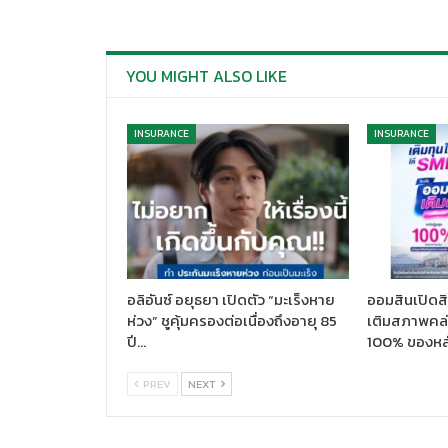
YOU MIGHT ALSO LIKE
INSURANCE
INSURANCE
อลิอันซ์ อยุธยา เปิดตัว “มะเร็งหาย
ออมสินเปิดสิ
ห่วง” ชูคุ้มครองต่อเนื่องถึงอายุ 85
เติมสภาพคล่อ
ปี…
100% ของหล
PREV
NEXT