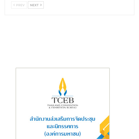
PREV
NEXT
ธาราภูมิ คุณศิรินภา สุขสม คุณกัณณิฐสา แก้วสีห์สรกูล คุณวรนิษฐ์
ปฐมพีรโรจน์ คุณธนพร ไพศาลมงคลเสรี และรางวัลประกาศนียบัตร
จำนวน 207 ท่าน
การได้รับรางวัลในครั้งนี้ เป็นสิ่งตอกย้ำถึงตัวตนในการเป็นแบรนด์
แห่งการสร้างความสุขและรอยยิ้มที่ยั่งยืน พร้อมเดินหน้าโดยมีเป้า