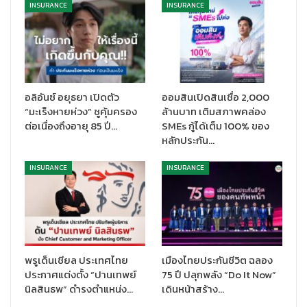
ด้วยความรับผิดชอบ และยึดมั่นในหลักจรรยาบรรณแห่งวิชาชีพอย่าง
INSURANCE
INSURANCE
เคร่งครัด อันนำไปสู่การสร้างความเชื่อมั่นและความสัมพันธ์อันดีกับผู้
เอาประกันภัยอย่างยั่งยืน
อลิอันซ์ อยุธยา เปิดตัว
ออมสินเปิดสินเชื่อ 2,000
“มะเร็งหายห่วง” ชูคุ้มครอง
ล้านบาท เติมสภาพคล่อง
ต่อเนื่องถึงอายุ 85 ปี…
SMEs กู้ได้เต็ม 100% ของ
หลักประกัน…
INSURANCE
INSURANCE
พรูเด็นเชียล ประเทศไทย
เมืองไทยประกันชีวิต ฉลอง
โดยในปีนี้ เมืองไทยประกันชีวิต มีตัวแทนคุณภาพที่มีคุณสมบัติครบ
ประกาศแต่งตั้ง “ปานเทพย์
75 ปี ปลุกพลัง “Do It Now”
นิลสินธพ” ดำรงตำแหน่ง…
เดินหน้าสร้าง…
ถ้วนตามหลักเกณฑ์ทั้งสิ้น จำนวน 212 ราย ประกอบด้วย รางวัลโล่
ตัวแทนคุณภาพดีเด่นเกียรติคุณ จำนวน 5 ท่าน ได้แก่ คุณสุวรรณ