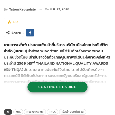
On
มิ.ย. 22, 2026
By
Tatom Kaoupdate
682
Share
นายสาระ ล่ำซำ ประธานเจ้าหน้าที่บริหาร บริษัท เมืองไทยประกันชีวิต
จำกัด (มหาชน)
นำทัพสุดยอดตัวแทนที่ได้รับคัดเลือกจากสมาคม
ประกันชีวิตไทย
เข้ารับรางวัลตัวแทนคุณภาพดีเด่นแห่งชาติ
ครั้งที่
43
rd
ประจำปี
2569
(
43
THAILAND NATIONAL QUALITY AWARDS
หรือ
TNQA
)
จัดโดยสมาคมประกันชีวิตไทย โดยได้รับเกียรติจาก
ดร.เอกนิติ นิติทัณฑ์ประภาศ รองนายกรัฐมนตรีและรัฐมนตรีว่าการ
กระทรวงการคลัง พร้อมด้วย นายชูฉัตร ประมูลผล เลขาธิการคณะ
CONTINUE READING
กรรมการกำกับและส่งเสริมการประกอบธุรกิจประกันภัย (คปภ.) และ
คณะผู้บริหารระดับสูงจากสำนักงาน คปภ. เข้าร่วมเป็นเกียรติในพิธี
และร่วมแสดงความยินดีแก่ผู้ได้รับรางวัล
งานจัดขึ้น ณ Icon Hall
ศูนย์การค้าไอคอนสยาม
MTL
Muangthailife
TNQA
เมืองไทยประกันชีวิต