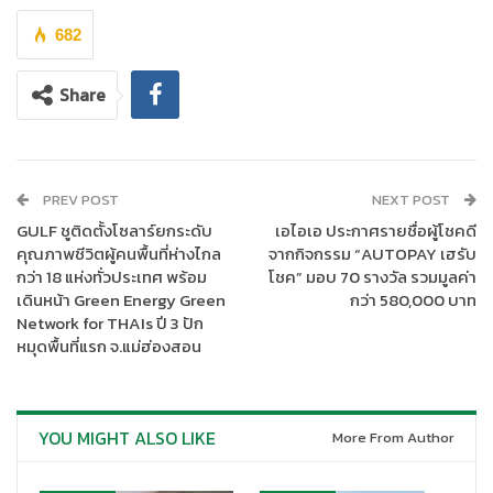
682
Share
PREV POST
NEXT POST
GULF ชูติดตั้งโซลาร์ยกระดับ
เอไอเอ ประกาศรายชื่อผู้โชคดี
คุณภาพชีวิตผู้คนพื้นที่ห่างไกล
จากกิจกรรม “AUTOPAY เฮรับ
กว่า 18 แห่งทั่วประเทศ พร้อม
โชค” มอบ 70 รางวัล รวมมูลค่า
เดินหน้า Green Energy Green
กว่า 580,000 บาท
Network for THAIs ปี 3 ปัก
พิธีมอบรางวัล TNQA จัดขึ้นโดยมีวัตถุประสงค์เพื่อเป็นการเชิดชู
หมุดพื้นที่แรก จ.แม่ฮ่องสอน
เกียรติคุณตัวแทนประกันชีวิต ผู้ผลิตผลงานคุณภาพและเป็นแบบ
อย่างที่ดีแก่ตัวแทนประกันชีวิต ที่สามารถปฏิบัติงานดีเด่นตาม
มาตรฐานและตามหลักเกณฑ์ของสมาคมประกันชีวิตไทย มีความมุ่ง
YOU MIGHT ALSO LIKE
More From Author
มั่นในการยกระดับมาตรฐานการให้บริการอย่างมืออาชีพ พร้อมทั้ง
พัฒนาความรู้และทักษะในวิชาชีพอย่างต่อเนื่อง ตลอดจนปฏิบัติงาน