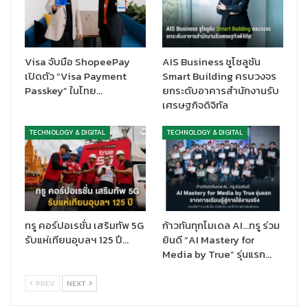
อัปเกรดทั้งหมดนี้ช่วยให้ Samsung Galaxy A27 5G ส่งมอบ
ประสบการณ์การใช้งานในทุกวันที่คุณวางใจได้
นอกจากนี้ Samsung Galaxy A27 5G ยังมาพร้อมกล้องหน้าความ
ละเอียด 12MP ที่สามารถเก็บรายละเอียดของแสงได้กว้างขึ้นและสีสัน
Visa จับมือ ShopeePay
AIS Business ชูโซลูชัน
ที่สดใสยิ่งขึ้น ให้ผลลัพธ์ของภาพเซลฟี่ที่ดูเป็นธรรมชาติในหลากหลาย
เปิดตัว “Visa Payment
Smart Building ครบวงจร
สภาพแสง
Passkey” ในไทย…
ยกระดับอาคารสำนักงานรับ
เศรษฐกิจดิจิทัล
TECHNOLOGY & DIGITAL
TECHNOLOGY & DIGITAL
ทรู คอร์ปอเรชั่น เสริมทัพ 5G
ก้าวทันทุกโมเดล AI…ทรู ร่วม
รับแห่เทียนอุบลฯ 125 ปี…
ยินดี “AI Mastery for
Media by True” รุ่นแรก…
PREV
NEXT
Awesome Intelligence
เพื่อการใช้งานในทุกวัน