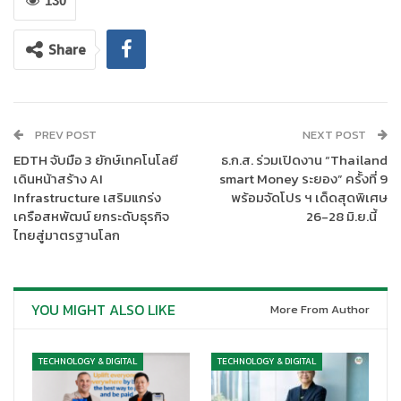
130
Samsung Galaxy A27 5G มาพร้อมหน้าจอ Super AMOLED ขนาด
6.7 นิ้ว มีอัตรารีเฟรชเรตลื่นไหลที่ 120Hz พร้อมหน้าจอ Infinity-O ที่
Share
ได้รับการอัปเกรดใหม่ โดยลดพื้นที่กล้องหน้าให้ดูเล็กลงด้วยดีไซน์
แบบ Punch-hole เพื่อซ่อนเลนส์กล้องให้กลมกลืนกับหน้าจอ เมื่อ
ผสานกับขอบจอที่บางลงและสมดุลยิ่งขึ้น จึงช่วยเพิ่มพื้นที่แสดงผล
หน้าจอให้กว้างขึ้นและลดสิ่งรบกวนสายตา เพื่อให้คุณดื่มด่ำกับคอน
PREV POST
NEXT POST
เทนต์ได้อย่างเต็มตา นอกจากนี้ ตัวเครื่องที่บางเพียง 7.8 มม. ที่
ออกแบบสำหรับ Samsung Galaxy A27 5G ช่วยให้ผู้ใช้งาน จับได้
EDTH จับมือ 3 ยักษ์เทคโนโลยี
ธ.ก.ส. ร่วมเปิดงาน “Thailand
เดินหน้าสร้าง AI
smart Money ระยอง” ครั้งที่ 9
ถนัดมือและพกพาสะดวกในการใช้งานทุก ๆ วัน
Infrastructure เสริมแกร่ง
พร้อมจัดโปร ฯ เด็ดสุดพิเศษ
เครือสหพัฒน์ ยกระดับธุรกิจ
26-28 มิ.ย.นี้
ยกระดับประสิทธิภาพการใช้งานในทุกวัน
ไทยสู่มาตรฐานโลก
Samsung Galaxy A27 5G ใหม่ ใช้ชิปเซ็ต
Snapdragon® 6 Gen 3
Mobile Platformทำให้ประมวลผลการทำงานได้รวดเร็วยิ่งขึ้นตลอด
ทั้งวัน ไม่ว่าจะเป็นการสลับแอปพลิเคชันไปมาหรือทำงานแบบมัลติทา
YOU MIGHT ALSO LIKE
More From Author
สก์อย่างต่อเนื่อง โดยการอัปเกรดประสิทธิภาพ GPU ยังช่วยให้
กราฟิกสำหรับการเล่นเกมและการสตรีมคอนเทนต์ลื่นไหลยิ่งขึ้น
พร้อมด้วยหน่วยความจำความเร็วสูงล่าสุดที่ช่วยเพิ่มความเร็วในการ
TECHNOLOGY & DIGITAL
TECHNOLOGY & DIGITAL
ถ่ายโอนข้อมูลและปรับปรุงประสิทธิภาพการใช้พลังงานให้ดียิ่งขึ้น การ