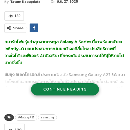
On
มิ.ย. 27, 2026
By
Tatom Kaoupdate
130
Share
สมาร์ทโฟนรุ่นล่าสุดจากตระกูล Galaxy A Series ที่มาพร้อมหน้าจอ
Infinity-O มอบประสบการณ์บนหน้าจอที่ลื่นไหล ประสิทธิภาพที่
วางใจได้ และฟีเจอร์
AI
อัจฉริยะ ที่ยกระดับประสบการณ์ให้ผู้ใช้งานได้
มากยิ่งขึ้น
ซัมซุง อิเลคโทรนิคส์
ประกาศเปิดตัว Samsung Galaxy A27 5G สมา
ร์ทโฟนที่ช่วยยกระดับการใช้งานในชีวิตประจำวันไปอีกขั้น ด้วยหน้าจอ
ที่มอบประสบการณ์สมจริง ประสิทธิภาพที่วางใจได้ผสานฟีเจอร์ AI ไว้
CONTINUE READING
อย่างลงตัว ต่อยอดความนิยมจากรุ่น Samsung Galaxy A26 5G สู่
Samsung Galaxy A27 5G พร้อมยกระดับประสบการณ์การใช้งานให้
สะดวกและง่ายขึ้น ตอบโจทย์ผู้ใช้หลากหลายขึ้นกว่าเดิม
#GalaxyA27
samsung
หน้าจอที่กว้างขึ้น ลดสิ่งรบกวนสายตา