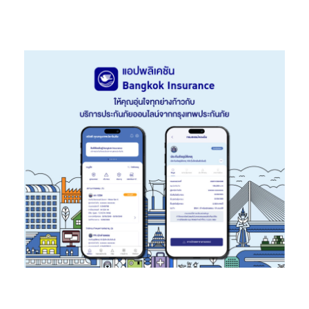
ยังรองรับ
Bixby
ในฐานะผู้ช่วยส่วนตัวอัจฉริยะที่รองรับการสั่งงาน
ด้วยเสียง ทำให้คุณสามารถควบคุมการตั้งค่าและฟีเจอร์ต่าง ๆ ผ่าน
ภาษาธรรมชาติได้อย่างราบรื่น
Samsung Galaxy A27 5G ตอกย้ำความมุ่งมั่นของซัมซุงในการ
สนับสนุนการใช้งานในระยะยาว ด้วยการอัปเกรดระบบปฏิบัติการ
Android OS และ One UI สูงสุดถึง 6 เจเนอเรชัน พร้อมการอัปเดต
ความปลอดภัยยาวนานถึง 6 ปี นับจากวันวางจำหน่ายทั่วโลกครั้งแรก
เพื่อให้ผู้ใช้มั่นใจได้ว่าจะสามารถใช้งานอุปกรณ์ได้อย่างยาวนานยิ่งขึ้น
นอกจากนี้ยังมาพร้อมระบบรักษาความปลอดภัย Samsung Knox ซึ่ง
ได้รับการปกป้องระดับฮาร์ดแวร์ด้วย Knox Vault ช่วยรักษาความ
ปลอดภัยของข้อมูลที่ละเอียดอ่อน พร้อมยกระดับการปกป้องอุปกรณ์
ให้ง่ายและตอบโจทย์การใช้งานจริงยิ่งกว่าที่เคย
การวางจำหน่าย
Samsung Galaxy A27 5G จะเริ่มวางจำหน่ายตั้งแต่วันที่ 26 มิถุนายน
2569 โดยมีให้เลือก 2 สี ได้แก่ สีดำ และสีชมพูอ่อน เพิ่มความอุ่นใจใน
การใช้งานยิ่งขึ้นด้วย Samsung Care+ที่มอบการคุ้มครองที่
ครอบคลุมและตอบโจทย์ความต้องการของผู้ใช้งานอย่างแท้จริง รวม