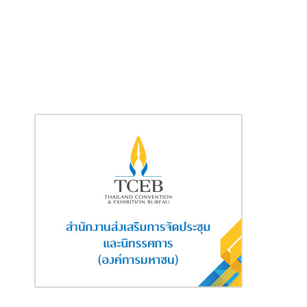
การอัปเกรดฟีเจอร์ AI ช่วยให้อัจฉริยภาพบนมือถือเข้าถึงได้ง่ายยิ่ง
ขึ้น ฟีเจอร์
Circle to Search
[2] with Google รองรับการจดจำวัตถุ
หลายรายการ ผู้ใช้จึงสามารถค้นหาไอเท็มต่าง ๆ ภายในภาพเดียวได้
พร้อมกันในขั้นตอนเดียว ไม่ว่าจะเป็นเสื้อผ้าถึงเครื่องประดับ นอกจาก
นี้ ยังสามารถลองสวมใส่เสื้อผ้าแบบเสมือนจริงได้โดยตรงจากผลการ
ค้นหา ช่วยให้ผู้ใช้สนุกกับการลองเปลี่ยนสไตล์ใหม่ ๆ ได้จากทุกที่
ฟีเจอร์
Object Eraser
มอบผลลัพธ์ที่แม่นยำยิ่งขึ้น ช่วยให้การลบวัตถุ
ที่ไม่ต้องการออกจากภาพได้ง่ายและเป็นธรรมชาติมากขึ้น นอกจากนี้
ฟีเจอร์
Voice Transcription
ในแอปพลิเคชันบันทึกเสียงยังสามารถ
แปลภาษาได้ในขณะถอดข้อความ ช่วยจดบันทึกการประชุมได้ง่ายขึ้น
ได้ถึง 22 ภาษา
ต่อยอดประสบการณ์ Awesome Intelligence[5] ฟีเจอร์ AI ที่ทรง
พลังของซัมซุงซึ่งเปิดตัวไปเมื่อต้นปีที่ผ่านมา Samsung Galaxy A27
5G รองรับผู้ช่วย AI ที่หลากหลาย ทั้ง
Google Gemini
และ
Perplexity
โดยผสานการทำงานกับแอปพลิเคชันมาตรฐานของ
Galaxy ได้ลึกซึ้งยิ่งขึ้น เช่น Gallery ช่วยให้การใช้งานในชีวิตประจำวัน
รวดเร็วและเช้าใจง่ายมากขึ้น นอกจากนี้ Samsung Galaxy A27 5G