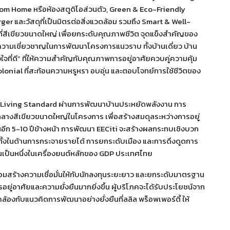
k from Home หรือห้องสตูดิโอส่วนตัว, Green & Eco-Friendly
er และวัสดุที่เป็นมิตรต่อสิ่งแวดล้อม รวมถึง Smart & Well-
ที่สีเขียวขนาดใหญ่ เพื่อยกระดับคุณภาพชีวิต จุดแข็งสำคัญของ
กความเชี่ยวชาญในการพัฒนาโครงการแนวราบ ทั้งบ้านเดี่ยว บ้าน
ใจที่ดี” ที่ให้ความสำคัญกับคุณภาพการอยู่อาศัยควบคู่ความคุ้ม
onial ที่สะท้อนความหรูหรา อบอุ่น และตอบโจทย์การใช้ชีวิตของ
en Living Standard ผ่านการพัฒนาบ้านประหยัดพลังงาน การ
นกลางสีเขียวขนาดใหญ่ในโครงการ เพื่อสร้างสมดุลระหว่างการอยู่
ในอีก 5-10 ปีข้างหน้า การพัฒนา EECiti จะสร้างผลกระทบเชิงบวก
ั้งในด้านการกระจายรายได้ การยกระดับเมือง และการดึงดูดการ
นเป็นหนึ่งในเครื่องยนต์หลักของ GDP ประเทศไทย
สร้างความเชื่อมั่นให้กับนักลงทุนระยะยาว และยกระดับมาตรฐาน
ู่อาศัยและความยั่งยืนมากยิ่งขึ้น ผู้บริโภคจะได้รับประโยชน์จาก
สอดคล้องกับแนวคิดการพัฒนาอย่างยั่งยืนที่ลลิล พร็อพเพอร์ตี้ ให้