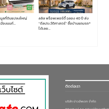
มูลที่ดินแปลงใหญ่
ลลิล พร็อพเพอร์ตี้ ฉลอง 40 ปี ส่ง
เมืองนนท์…
“ดีลประวัติศาสตร์” ซื้อบ้านแถมรถ*
ได้เลย…
ติดต่อเรา
บริษัท ข่าวอัพเดท จำกัด