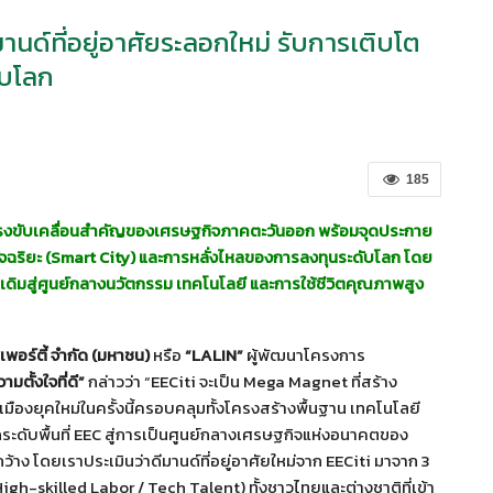
ีมานด์ที่อยู่อาศัยระลอกใหม่ รับการเติบโต
ับโลก
185
นแรงขับเคลื่อนสำคัญของเศรษฐกิจภาคตะวันออก พร้อมจุดประกาย
ัจฉริยะ (Smart City) และการหลั่งไหลของการลงทุนระดับโลก โดย
เดิมสู่ศูนย์กลางนวัตกรรม เทคโนโลยี และการใช้ชีวิตคุณภาพสูง
เพอร์ตี้ จำกัด (มหาชน)
หรือ
“
LALIN”
ผู้พัฒนาโครงการ
ามตั้งใจที่ดี”
กล่าวว่า “EECiti จะเป็น Mega Magnet ที่สร้าง
ืองยุคใหม่ในครั้งนี้ครอบคลุมทั้งโครงสร้างพื้นฐาน เทคโนโลยี
ะดับพื้นที่ EEC สู่การเป็นศูนย์กลางเศรษฐกิจแห่งอนาคตของ
าง โดยเราประเมินว่าดีมานด์ที่อยู่อาศัยใหม่จาก EECiti มาจาก 3
(High-skilled Labor / Tech Talent) ทั้งชาวไทยและต่างชาติที่เข้า