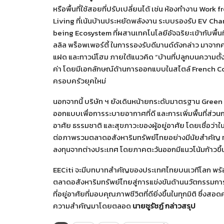
หรือพื้นที่ใช้สอยที่ปรับเปลี่ยนได้ เช่น ห้องทำงาน Wor
Living ที่เน้นบ้านประหยัดพลังงาน ระบบรองรับ EV Charg
being Ecosystem ที่ผสานเทคโนโลยีอัจฉริยะเข้ากับพื้น
ลลิล พร็อพเพอร์ตี้ ในการรองรับดีมานด์ดังกล่าว มาจา
แฝด และทาวน์โฮม ภายใต้แนวคิด “บ้านที่ปลูกบนความตั้ง
ค่า โดยมีเอกลักษณ์ด้านการออกแบบในสไตล์ French Col
ครอบครัวยุคใหม่
นอกจากนี้ บริษัท ฯ ยังเดินหน้ายกระดับมาตรฐาน Gre
ออกแบบเพื่อการระบายอากาศที่ดี และการเพิ่มพื้นที่ส่ว
อาศัย ธรรมชาติ และสุขภาวะของผู้อยู่อาศัย โดยเชื่อว่า
ต่อภาพรวมตลาดอสังหาริมทรัพย์ไทยอย่างมีนัยสำคัญ ท
ลงทุนจากต่างประเทศ โดยภาคตะวันออกมีแนวโน้มก้าวขึ้
EECiti จะมีบทบาทสำคัญของประเทศไทยบนเวทีโลก พร้อม
ตลาดอสังหาริมทรัพย์ไทยสู่การแข่งขันด้านนวัตกรรมการอย
ที่อยู่อาศัยที่มอบคุณภาพชีวิตที่ดียิ่งขึ้นในทุกมิติ ซึ่ง
ความสำคัญมาโดยตลอด
นายชูรัชฏ์ กล่าวสรุป