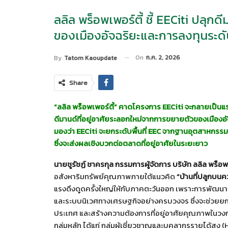
ลลิล พร็อพเพอร์ตี้ ชี้ EECiti ปลุกด
ของเมืองอัจฉริยะและการลงทุนระด
On
ก.ค. 2, 2026
By
Tatom Kaoupdate
Share
“ลลิล พร็อพเพอร์ตี้” คาดโครงการ EECiti จะกลายเป็
ดีมานด์ที่อยู่อาศัยระลอกใหม่จากการขยายตัวของเมืองอ
มองว่า EECiti จะยกระดับพื้นที่ EEC จากฐานอุตสาหกรรม
ซึ่งจะส่งผลเชิงบวกต่อตลาดที่อยู่อาศัยในระยะยาว
นายชูรัชฏ์ ชาครกุล กรรมการผู้จัดการ บริษัท ลลิล พร็อพ
อสังหาริมทรัพย์คุณภาพภายใต้แนวคิด
“บ้านที่ปลูกบนคว
แรงดึงดูดครั้งใหญ่ให้กับภาคตะวันออก เพราะการพัฒนาเม
และระบบนิเวศทางเศรษฐกิจอย่างครบวงจร ซึ่งจะช่วยยกร
ประเทศ และสร้างความต้องการที่อยู่อาศัยคุณภาพในวงกว้
กลุ่มหลัก ได้แก่ กลุ่มผู้เชี่ยวชาญและบุคลากรรายได้สูง 