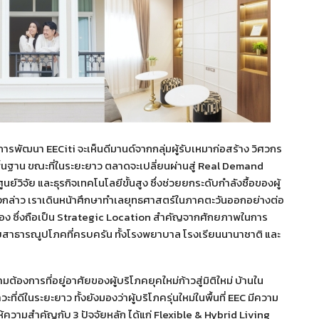
องการพัฒนา EECiti จะเห็นดีมานด์จากกลุ่มผู้รับเหมาก่อสร้าง วิศวกร
ื้นฐาน ขณะที่ในระยะยาว ตลาดจะเปลี่ยนผ่านสู่ Real Demand
์วิจัย และธุรกิจเทคโนโลยีขั้นสูง ซึ่งช่วยยกระดับกำลังซื้อของผู้
ดังกล่าว เราเดินหน้าศึกษาทำเลยุทธศาสตร์ในภาคตะวันออกอย่างต่อ
ะระยอง ซึ่งถือเป็น Strategic Location สำคัญจากศักยภาพในการ
บบสาธารณูปโภคที่ครบครัน ทั้งโรงพยาบาล โรงเรียนนานาชาติ และ
มต้องการที่อยู่อาศัยของผู้บริโภคยุคใหม่ก้าวสู่มิติใหม่ บ้านใน
่ดีในระยะยาว ทั้งยังมองว่าผู้บริโภครุ่นใหม่ในพื้นที่ EEC มีความ
ห้ความสำคัญกับ 3 ปัจจัยหลัก ได้แก่ Flexible & Hybrid Living