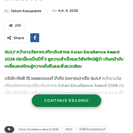
On
ก.ค. 4, 2026
By
Tatom Kaoupdate
260
Share
GULF คว้ารางวัลจากเวทีระดับสากล Asian Excellence Award
2026 ต่อเนื่องเป็นปีที่ 3 ชูความสำเร็จและวิสัยทัศน์ผู้นำ เดินหน้าขับ
เคลื่อนองค์กรสู่ความยั่งยืนและสิ่งแวดล้อม
บริษัท กัลฟ์ ดีเวลลอปเมนท์ จำกัด (มหาชน) หรือ
GULF
คว้ารางวัล
เกียรติยศจากเวทีระดับสากล
Asian Excellence Award 2026
ต่อ
เนื่องเป็นปีที่ 3 จัดโดยนิตยสาร Corporate Governance Asia สื่อ
ชั้นนำด้านบรรษัทภิบาลของเอเชีย ซึ่งสะท้อนถึงวิสัยทัศน์ของคณะผู้
CONTINUE READING
บริหารที่ร่วมกันขับเคลื่อนองค์กรให้เติบโตอย่างแข็งแกร่งภายใต้
กรอบความยั่งยืน (ESG) ในทุกมิติ ควบคู่ไปกับงานนักลงทุนสัมพันธ์ที่
เป็นที่ยอมรับในระดับสากล
Asian Excellence Award 2026
GULF
กัลฟ์ ดีเวลลอปเมนท์