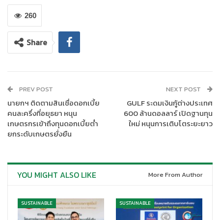
รางวัลที่ GULF ได้รับในครั้งนี้ ประกอบด้วย
รางวัลซีอีโอยอดเยี่ยม
แห่งเอเชีย (
Asia’s Best CEO)
มอบแก่
นายสารัชถ์ รัตนาวะดี ประธาน
260
เจ้าหน้าที่บริหาร
ในฐานะผู้นำสูงสุดที่มีบทบาทสำคัญในการขับเคลื่อน
กลยุทธ์และการเติบโตขององค์กร สร้างความเชื่อมั่นแก่ผู้ถือหุ้น นัก
Share
ลงทุน และผู้มีส่วนได้เสียทุกภาคส่วน
รางวัลซีเอฟโอยอดเยี่ยมแห่ง
เอเชีย (
Asia’s Best CFO)
มอบแก่
นางสาวยุพาพิน วังวิวัฒน์ ประธาน
เจ้าหน้าที่บริหารด้านการเงิน
ในฐานะผู้นำในการบริหารกลยุทธ์ทางการ
เงิน สามารถบริหารโครงสร้างทางการเงินได้อย่างมีประสิทธิภาพ
PREV POST
NEXT POST
รักษาวินัยทางการเงิน เพื่อให้ธุรกิจมีกระแสเงินสดที่แข็งแกร่ง
นายกฯ ติดตามสินเชื่อดอกเบี้ย
GULF ระดมเงินกู้ต่างประเทศ
ท่ามกลางความผันผวนทางเศรษฐกิจ
รางวัลบริษัทนักลงทุนสัมพันธ์
คนละครึ่งที่อยุธยา หนุน
600 ล้านดอลลาร์ เปิดฐานทุน
ยอดเยี่ยมประจำประเทศไทย (
Best Investor Relations Company
เกษตรกรเข้าถึงทุนดอกเบี้ยต่ำ
ใหม่ หนุนการเติบโตระยะยาว
– Thailand)
ในฐานะองค์กรที่มีความโดดเด่นในการสื่อสารกับนัก
ยกระดับเกษตรยั่งยืน
ลงทุน สื่อสารข้อมูลที่มีคุณภาพและทันท่วงที เปิดเผยข้อมูลอย่าง
โปร่งใส เพื่อสร้างความเข้าใจที่ถูกต้องและช่วยให้นักลงทุนสามารถ
ตัดสินใจได้อย่างมีประสิทธิภาพ
รางวัลด้านความยั่งยืนแห่งเอเชีย
YOU MIGHT ALSO LIKE
More From Author
(
Sustainable Asia Award)
ในฐานะองค์กรที่มีความเป็นเลิศในการ
ดำเนินธุรกิจอย่างยั่งยืนภายใต้กรอบความยั่งยืน (ESG) มีความรับผิด
ชอบต่อสังคม และดูแลผู้มีส่วนได้เสียอย่างครอบคลุม นอกจากนี้
SUSTAINABLE
SUSTAINABLE
GULF ยังได้รับ
รางวัลองค์กรที่มีความรับผิดชอบต่อสิ่งแวดล้อมดีเด่น