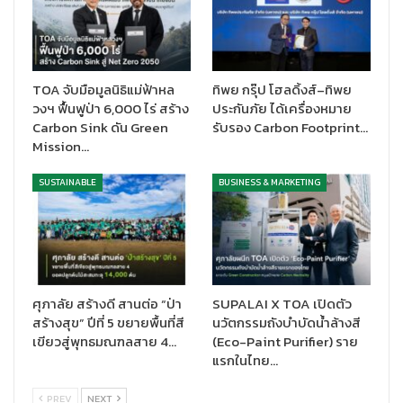
(
Best Environmental Responsibility)
เป็นครั้งแรก สะท้อนถึง
ความมุ่งมั่นในการดำเนินนโยบายด้านสิ่งแวดล้อมอย่างเป็นรูปธรรม
และการร่วมขับเคลื่อนองค์กรสู่สังคมคาร์บอนต่ำ
งาน Asian Excellence Award 2026 ปีที่ 16 จัดขึ้นโดยนิตยสาร
TOA จับมือมูลนิธิแม่ฟ้าหล
ทิพย กรุ๊ป โฮลดิ้งส์–ทิพย
วงฯ ฟื้นฟูป่า 6,000 ไร่ สร้าง
ประกันภัย ได้เครื่องหมาย
Corporate Governance Asia สื่อชั้นนำด้านบรรษัทภิบาลของ
Carbon Sink ดัน Green
รับรอง Carbon Footprint…
ฮ่องกงและเอเชีย โดยจัดงานมอบรางวัลนี้ขึ้นตั้งแต่ปี พ.ศ.2554 เพื่อ
Mission…
เชิดชูบุคคลและองค์กรที่มีความเป็นเลิศด้านการบริหารจัดการ การ
เงิน นักลงทุนสัมพันธ์ ความรับผิดชอบต่อสังคม และการกำกับดูแล
SUSTAINABLE
BUSINESS & MARKETING
กิจการ โดยประเมินจากผลการดำเนินงานขององค์กร ควบคู่กับไปการ
สำรวจความคิดเห็นของนักลงทุน นักวิเคราะห์ และผู้ทรงคุณวุฒิทั่ว
ภูมิภาคเอเชีย
ศุภาลัย สร้างดี สานต่อ “ป่า
SUPALAI X TOA เปิดตัว
สร้างสุข” ปีที่ 5 ขยายพื้นที่สี
นวัตกรรมถังบำบัดน้ำล้างสี
เขียวสู่พุทธมณฑลสาย 4…
(Eco-Paint Purifier) ราย
แรกในไทย…
PREV
NEXT