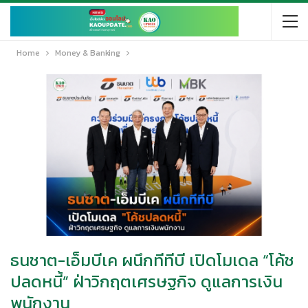
Home
Money & Banking
ธนชาต-เอ็มบีเค ผนึกทีทีบี เปิดโมเดล “โค้ช
ปลดหนี้” ฝ่าวิกฤตเศรษฐกิจ ดูแลการเงิน
พนักงาน