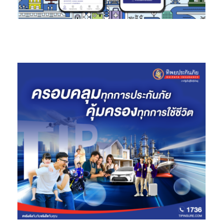
จากความสำเร็จของโครงการกับพนักงานทีทีบี ที่เข้ารับคำปรึกษาและ
ได้รับแนวทางแก้หนี้ไปแล้วกว่า 560 ราย และสร้างอาสาสมัครโค้ช
ปลดหนี้ 110 ท่าน ที่ผ่านการอบรมและการรับรองจากหลักสูตรที่ทีทีบี
พัฒนาร่วมกับทีม Certified Financial Planners ซึ่งมีประสบการณ์
ตรงในการช่วยเหลือมนุษย์เงินเดือน ได้ต่อยอดสู่ภาคธุรกิจและกลุ่ม
มนุษย์เงินเดือน โดยมีผู้เข้ารับการตรวจสุขภาพการเงินแล้วมากกว่า
144,000 ราย และมีผู้เรียนรู้การเงินผ่านหลักสูตรออนไลน์อีกนับพัน
ราย และในปี 2569 นี้ ทีทีบีมีแผนขยายโครงการโค้ชปลดหนี้ สู่กลุ่ม
ลูกค้าบัญชีเงินเดือน โดยร่วมกับองค์กรพันธมิตรที่มีวิสัยทัศน์ร่วมกัน
และมีคุณสมบัติตามเกณฑ์ของธนาคาร นำโดยกลุ่มทุนธนชาต เอ็มบีเค
ราชธานีลิสซิ่ง เพื่อตอกย้ำบทบาทในการสร้าง “ระบบนิเวศทางการ
เงิน” ที่สนับสนุนให้คนไทยสามารถบริหารจัดการหนี้สินได้อย่างยั่งยืน
ในระยะยาว