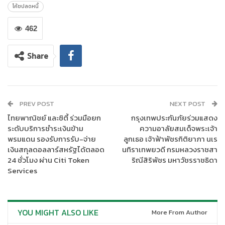
อยู่เพียงเรื่องการทำงานหรือสวัสดิการเท่านั้น แต่รวมถึงชีวิตทางการ
โค้ชปลดหนี้
เงินที่ดีขึ้น หรือ Financial Well-being ซึ่งเป็นรากฐานสำคัญของ
การมีคุณภาพชีวิตที่ดี
462
“ในช่วงเศรษฐกิจไทยยังคงมีความท้าทาย พนักงานบางส่วนต้อง
Share
เผชิญกับภาระค่าใช้จ่ายและความกดดันทางการเงินที่เพิ่มขึ้น ซึ่งส่งผล
ต่อความสุข และคุณภาพชีวิต จึงใช้โครงการ ‘โค้ชปลดหนี้’ ของทีทีบี
มาช่วยให้พนักงานเข้าถึงองค์ความรู้ เครื่องมือ และคำแนะนำจากผู้
เชี่ยวชาญที่มีประสบการณ์ในการส่งเสริมสุขภาพทางการเงินและการ
PREV POST
NEXT POST
บริหารจัดการหนี้ของคนไทยมาอย่างต่อเนื่อง เพื่อช่วยให้พนักงาน
ไทยพาณิชย์ และซิตี้ ร่วมมือยก
กรุงเทพประกันภัยร่วมแสดง
สามารถรับมือกับความท้าทายทางการเงินได้อย่างเหมาะสมและมี
ระดับบริการชำระเงินข้าม
ความอาลัยสมเด็จพระเจ้า
ประสิทธิภาพ ความร่วมมือครั้งนี้สะท้อนความตั้งใจในการร่วมกันสร้าง
พรมแดน รองรับการรับ-จ่าย
ลูกเธอ เจ้าฟ้าพัชรกิติยาภา นเร
สังคมการทำงานที่ให้ความสำคัญกับพนักงาน โดยไม่ได้มุ่งหวังเพียง
เงินสกุลดอลลาร์สหรัฐได้ตลอด
นทิราเทพยวดี กรมหลวงราชสา
ช่วยบรรเทาปัญหาหนี้ในระยะสั้น แต่ต้องการวางรากฐานความมั่นคง
24 ชั่วโมง ผ่าน Citi Token
ริณีสิริพัชร มหาวัชรราชธิดา
ทางการเงินให้กับพนักงานในระยะยาว เพื่อให้ทุกคนสามารถใช้ชีวิตได้
Services
อย่างมีความสุข และเติบโตไปพร้อมกับองค์กรได้อย่างยั่งยืน”นายพี
ระพัฒน์กล่าว
YOU MIGHT ALSO LIKE
More From Author
นายวิจักษณ์ ประดิษฐวณิช ประธานเจ้าหน้าที่บริหารและกรรมการผู้