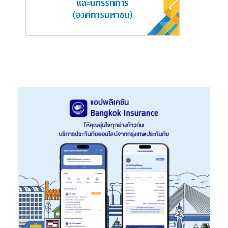
ศักยภาพมนุษย์เงินเดือนในการบริหารจัดการหนี้ให้ได้อย่างมี
ประสิทธิภาพ และเชื่อว่าการมีชีวิตทางการเงินที่ดีเริ่มต้นได้จากความ
เข้าใจและกำลังใจที่ถูกส่งต่ออย่างต่อเนื่อง โครงการ “โค้ชปลดหนี้” จึง
ไม่ใช่เพียงการให้ความรู้เรื่องการเงิน แต่คือการอยู่เคียงข้างพนักงาน
ให้ค่อย ๆ ก้าวข้ามปัญหาหนี้ได้อย่างมั่นใจ
โครงการ “โค้ชปลดหนี้” มีรูปแบบในการเสริมศักยภาพมนุษย์เงิน
เดือนในการบริหารจัดการหนี้ ผ่าน 3 กิจกรรมหลัก ได้แก่
การตรวจสุขภาพทางการเงิน ที่เปิดโอกาสให้พนักงานประเมิน
สถานะทางการเงินของตนเอง พร้อมรับคำแนะนำเบื้องต้นที่
สามารถนำไปปรับใช้ได้ทันที
การให้ความรู้ทางการเงินแบบครบวงจร ทั้งออนไลน์และออฟ
ไลน์ ผ่านหลักสูตรที่ออกแบบให้เหมาะสมกับระดับสุขภาพการ
เงินของแต่ละบุคคล
บริการ “โค้ชปลดหนี้” ช่วยพนักงานวางแผนจัดการหนี้อย่างถูก
ต้องและยั่งยืน ปลดล็อกปัญหาหนี้สิน โดยพนักงานได้รับการ
ปรึกษากับโค้ชแบบตัวต่อตัวโดยไม่เสียค่าใช้จ่าย