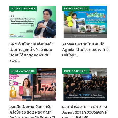
อำนวยการ บริษัท เอ็ม บี เค จำกัด (มหาชน)
กล่าวว่า เอ็ม บี เค พร้อม
ยกระดับคุณภาพชีวิตทางการเงินของพนักงานอย่างยั่งยืน เพราะเชื่อ
MONEY & BANKING
MONEY & BANKING
ว่า “พนักงานคือสินทรัพย์ที่สำคัญที่สุด” การเติบโตขององค์กรต้อง
เริ่มจากพนักงานมีคุณภาพชีวิตที่ดี โดยเฉพาะความมั่นคงทางการเงิน
ซึ่งส่งผลโดยตรงต่อความสุขและประสิทธิภาพการทำงาน การร่วมมือ
กันครั้งนี้ จึงเป็นการส่งมอบความห่วงใยที่ตรงจุด ผ่านการตรวจ
สุขภาพทางการเงิน การเรียนหลักสูตรจัดการเงิน และการส่งต่อเคสที่
SAM จับมือศาลแพ่งตลิ่งชัน
Atome ประเทศไทย จับมือ
มีปัญหาเข้าสู่กระบวนการแก้ไขหนี้อย่างยั่งยืน เพื่อร่วมสร้าง “สังคม
เปิดทางลูกหนี้ NPL ต่ำแสน
Agoda เปิดตัวแคมเปญ “ทริ
เอ็ม บี เค ที่ปราศจากหนี้” และพาพนักงานสู่ชีวิตทางการเงินที่ดีขึ้น
ปิดหนี้ได้สูงสุดลดเงินต้น
ปนี้มีลุ้น”…
อย่างแท้จริง
50%…
“เอ็มบีเค มุ่งหวังเป็นอย่างยิ่งว่า ความร่วมมือในครั้งนี้จะช่วยปลดล็อก
MONEY & BANKING
MONEY & BANKING
พันธนาการทางการเงิน ให้พนักงานของเราสามารถลดภาระหนี้ คลาย
ความกังวล และกลับมามีรอยยิ้มที่สดใส พร้อมที่จะเติบโตไปพร้อมกับ
องค์กรได้อย่างมั่นคง เราจะผลักดันและสนับสนุนให้พนักงานเข้าร่วม
โครงการนี้อย่างเต็มที่ เพื่อให้บรรลุเป้าหมายร่วมกัน เพื่อสร้าง สังคม
เอ็ม บี เค ที่ปราศจากหนี้และก้าวสู่ชีวิตทางการเงินที่ดีขึ้นอย่างแท้จริง”
นายวิจักษณ์กล่าว
ออมสินเปิดเกมเงินฝากรับ
ธอส. นำร่อง “B – YOND” AI
ครึ่งปีหลัง ส่ง 2 ผลิตภัณฑ์
Agent ตัวแรก ช่วยวิเคราะห์
ด้านนายโกวิท รุ่งวัฒนโสภณ กรรมการผู้จัดการ บริษัท ราชธานีลิสซิ่ง
ใหม่ “สลากออมสินพิเศษ 5 ปี
เอกสารอัตโนมัติ…