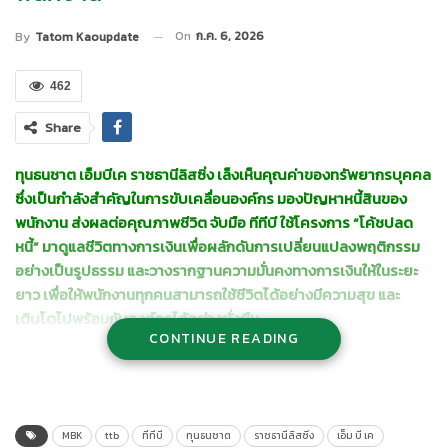
On
ก.ค. 6, 2026
By
Tatom Kaoupdate
462
Share
ทุนธนชาต เอ็มบีเค ราชธานีลิสซิ่ง เล็งเห็นคุณค่าของทรัพยากรบุคคล
ซึ่งเป็นกำลังสำคัญในการขับเคลื่อนองค์กร มองปัญหาหนี้สินของ
พนักงาน ส่งผลต่อคุณภาพชีวิต จับมือ ทีทีบี ใช้โครงการ “โค้ชปลด
หนี้” มาดูแลชีวิตทางการเงินเพื่อผลักดันการเปลี่ยนแปลงพฤติกรรม
อย่างเป็นรูปธรรม และวางรากฐานความมั่นคงทางการเงินให้ในระยะ
ยาว เพื่อให้พนักงานทุกคนสามารถใช้ชีวิตได้อย่างมีความสุข และ
เติบโตไปพร้อมกับองค์กรได้อย่างยั่งยืน
CONTINUE READING
นายพีระพัฒน์ เมฆสิงห์วี กรรมการผู้จัดการใหญ่ บริษัท ทุนธนชาต
จำกัด (มหาชน)
กล่าวว่า กลุ่มธนชาตให้ความสำคัญอย่างยิ่งกับการ
ดูแลคุณภาพชีวิตของพนักงาน ซึ่งถือเป็นกำลังสำคัญในการขับ
เคลื่อนองค์กร เพราะเชื่อว่าความเป็นอยู่ที่ดีของพนักงานไม่ได้จำกัด
MBK
ttb
ทีทีบี
ทุนธนชาต
ราชธานีลิสซิ่ง
เอ็ม บี เค