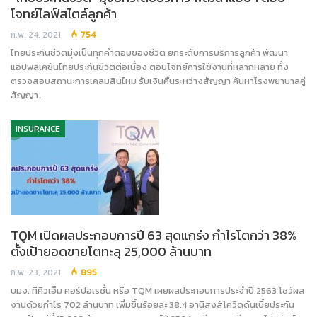
โจทย์ไลฟ์สไตล์ลูกค้า
ก.พ. 24, 2021
754
ไทยประกันชีวิตมุ่งเป็นทุกคำตอบของชีวิต ยกระดับการบริการลูกค้า พัฒนา
แอปพลิเคชันไทยประกันชีวิตต่อเนื่อง ตอบโจทย์การใช้งานที่หลากหลาย ทั้ง
ตรวจสอบสถานะการเคลมสินไหม รับเงินคืนระหว่างสัญญา ค้นหาโรงพยาบาลคู่
สัญญา…
INSURANCE
TQM เปิดผลประกอบการปี 63 สุดแกร่ง กำไรโตกว่า 38%
ตั้งเป้ายอดขายโตทะลุ 25,000 ล้านบาท
ก.พ. 23, 2021
895
บมจ. ทีคิวเอ็ม คอร์ปอเรชั่น หรือ TQM เผยผลประกอบการประจำปี 2563 โชว์ผล
งานด้วยกำไร 702 ล้านบาท เพิ่มขึ้นร้อยละ 38.4 อานิสงส์โควิดดันเบี้ยประกัน