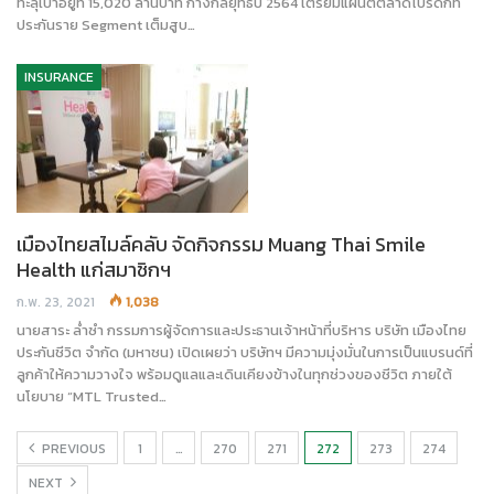
ทะลุเป้าอยู่ที่ 15,020 ล้านบาท กางกลยุทธ์ปี 2564 เตรียมแผนตีตลาดโปรดักท์
ประกันราย Segment เต็มสูบ…
INSURANCE
เมืองไทยสไมล์คลับ จัดกิจกรรม Muang Thai Smile
Health แก่สมาชิกฯ
ก.พ. 23, 2021
1,038
นายสาระ ล่ำซำ กรรมการผู้จัดการและประธานเจ้าหน้าที่บริหาร บริษัท เมืองไทย
ประกันชีวิต จำกัด (มหาชน) เปิดเผยว่า บริษัทฯ มีความมุ่งมั่นในการเป็นแบรนด์ที่
ลูกค้าให้ความวางใจ พร้อมดูแลและเดินเคียงข้างในทุกช่วงของชีวิต ภายใต้
นโยบาย “MTL Trusted…
PREVIOUS
1
…
270
271
272
273
274
NEXT