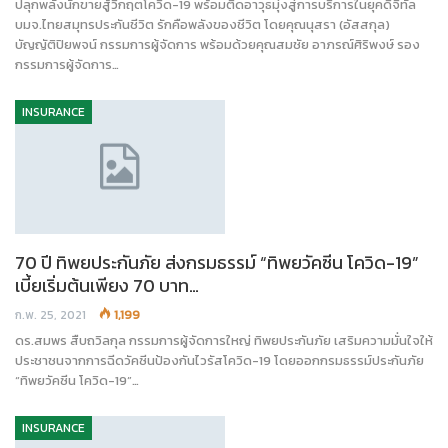
ปลุกพลังนักขายสู้วิกฤตโควิด-19 พร้อมติดอาวุธมุ่งสู่การบริการในยุคดิจิทัล
บมจ.ไทยสมุทรประกันชีวิต รักคือพลังของชีวิต โดยคุณนุสรา (อัสสกุล)
บัญญัติปิยพจน์ กรรมการผู้จัดการ พร้อมด้วยคุณสมชัย อาภรณ์ศิริพงษ์ รอง
กรรมการผู้จัดการ…
INSURANCE
70 ปี ทิพยประกันภัย ส่งกรมธรรม์ “ทิพยวัคซีน โควิด-19”
เบี้ยเริ่มต้นเพียง 70 บาท…
ก.พ. 25, 2021
1,199
ดร.สมพร สืบถวิลกุล กรรมการผู้จัดการใหญ่ ทิพยประกันภัย เสริมความมั่นใจให้
ประชาชนจากการฉีดวัคซีนป้องกันไวรัสโควิด-19 โดยออกกรมธรรม์ประกันภัย
“ทิพยวัคซีน โควิด-19”…
INSURANCE