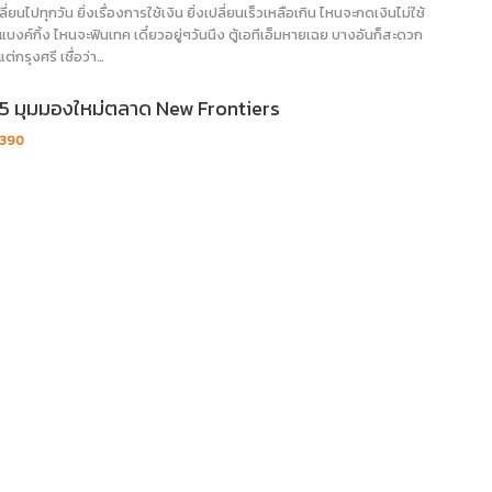
ลี่ยนไปทุกวัน ยิ่งเรื่องการใช้เงิน ยิ่งเปลี่ยนเร็วเหลือเกิน ไหนจะกดเงินไม่ใช้
บงค์กิ้ง ไหนจะฟินเทค เดี๋ยวอยู่ๆวันนึง ตู้เอทีเอ็มหายเฉย บางอันก็สะดวก
่กรุงศรี เชื่อว่า…
ง 5 มุมมองใหม่ตลาด New Frontiers
,390