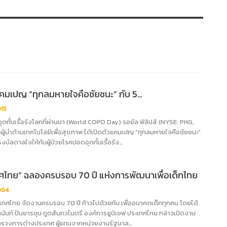
แคมเปญ “ทุกลมหายใจคือชัยชนะ” กับ 5…
915
ุดกั้นเรื้อรังโลกที่ผ่านมา (World COPD Day) รอยัล ฟิลิปส์ (NYSE: PHG,
ผู้นำด้านเทคโนโลยีเพื่อสุขภาพ ได้เปิดตัวแคมเปญ "ทุกลมหายใจคือชัยชนะ"
แรงบัลดาลใจให้กับผู้ป่วยโรคปอดอุดกั้นเรื้อรัง…
ทศไทย” ฉลองครบรอบ 70 ปี แห่งการพัฒนาเพื่อเด็กไทย
904
ะเทศไทย จัดงานครบรอบ 70 ปี ก้าวไปด้วยกัน เพื่ออนาคตเด็กทุกคน โดยได้
นันท์ ปันยารชุน ทูตสันถวไมตรี องค์การยูนิเซฟ ประเทศไทย กล่าวเปิดงาน
รวงการต่างประเทศ ผู้แทนจากหน่วยงานรัฐบาล…