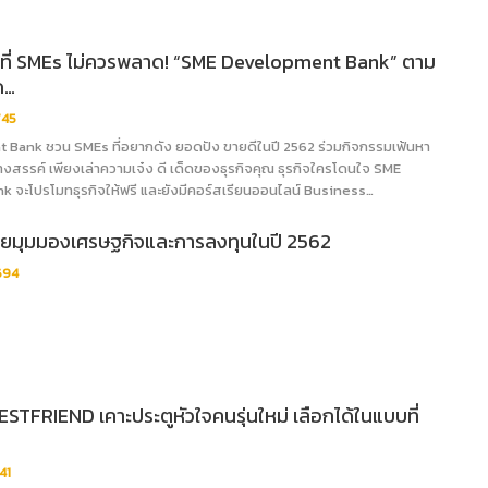
ดที่ SMEs ไม่ควรพลาด! “SME Development Bank” ตาม
ด…
745
Bank ชวน SMEs ที่อยากดัง ยอดปัง ขายดีในปี 2562 ร่วมกิจกรรมเฟ้นหา
างสรรค์ เพียงเล่าความเจ๋ง ดี เด็ดของธุรกิจคุณ ธุรกิจใครโดนใจ SME
จะโปรโมทธุรกิจให้ฟรี และยังมีคอร์สเรียนออนไลน์ Business…
เผยมุมมองเศรษฐกิจและการลงทุนในปี 2562
694
BESTFRIEND เคาะประตูหัวใจคนรุ่นใหม่ เลือกได้ในแบบที่
41