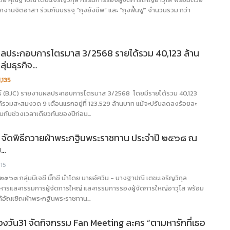
กงานจิตอาสา ร่วมกันบรรจุ “ถุงยังชีพ” และ “ถุงฟื้นฟู” จำนวนรวม กว่า
ศผลประกอบการไตรมาส 3/2568 รายได้รวม 40,123 ล้าน
ลุ่มธุรกิจ…
1,135
กอร์ (BJC) รายงานผลประกอบการไตรมาส 3/2568 โดยมีรายได้รวม 40,123
ด้รวมสะสมงวด 9 เดือนแรกอยู่ที่ 123,529 ล้านบาท แม้จะปรับลดลงร้อยละ
ทียบกับช่วงเวลาเดียวกันของปีก่อน…
ิ๊กซี จัดพิธีถวายผ้าพระกฐินพระราชทาน ประจำปี ๒๕๖๘ ณ
ม…
15
 ๒๕๖๘ กลุ่มบีเจซี บิ๊กซี นำโดย นายอัศวิน - นางฐาปณี เตชะเจริญวิกุล
บริหารและกรรมการผู้จัดการใหญ่ และกรรมการรองผู้จัดการใหญ่อาวุโส พร้อม
ได้อัญเชิญผ้าพระกฐินพระราชทาน…
 ช่องวัน31 จัดกิจกรรม Fan Meeting ละคร “ตามหารักที่เธอ