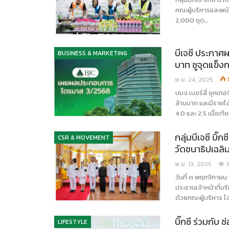
คณะผู้บริหารและพนั
2,000 ชุด…
บีเจซี ประกา
BUSINESS & MARKETING
บาท ชูจุดแข็งก
พ.ย. 24, 2025
บมจ.เบอร์ลี่ ยุคเ
ล้านบาท และมีรายไ
4.0 และ 2.5 เมื่อเ
กลุ่มบีเจซี บ
CSR & MOVEMENT
วัดชนาธิปเฉลิ
พ.ย. 13, 2025
3
วันที่ ๓ พฤศจิกายน
ประธานเจ้าหน้าที่
ด้วยคณะผู้บริหาร 
บิ๊กซี ร่วมกับ
LIFESTYLE