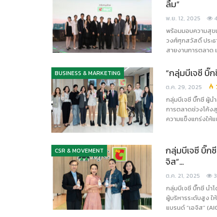
ลืม”
พ.ย. 12, 2025
พร้อมมอบความสุขแบ
วงศ์ศุภสวัสดิ์ ประ
สายงานการตลาด แล
“กลุ่มบีเจซี บิ
BUSINESS & MARKETING
ต.ค. 29, 2025
กลุ่มบีเจซี บิ๊กซี 
การตลาดช่วงโค้งสุด
ความแข็งแกร่งให้แ
กลุ่มบีเจซี บิ๊
CSR & MOVEMENT
จิส”…
ต.ค. 21, 2025
กลุ่มบีเจซี บิ๊กซี
ผู้บริหารระดับสูง 
แบรนด์ “เอจิส” (AI