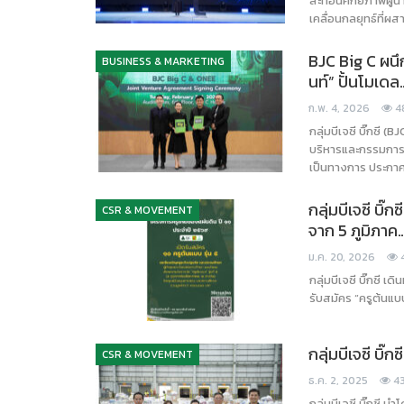
สะท้อนศักยภาพผู้น
เคลื่อนกลยุทธ์ที่
BJC Big C ผนึก
BUSINESS & MARKETING
นท์” ปั้นโมเดล
ก.พ. 4, 2026
4
กลุ่มบีเจซี บิ๊กซี 
บริหารและกรรมการผ
เป็นทางการ ประกาศ
กลุ่มบีเจซี บิ๊
CSR & MOVEMENT
จาก 5 ภูมิภาค
ม.ค. 20, 2026
กลุ่มบีเจซี บิ๊กซี
รับสมัคร “ครูต้นแบ
กลุ่มบีเจซี บิ
CSR & MOVEMENT
ธ.ค. 2, 2025
4
กลุ่มบีเจซี บิ๊กซี