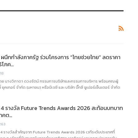
๊กซี ผนึกกำลังภาครัฐ ร่วมโครงการ “ไทยช่วยไทย” ลดราคา
ริโภค…
18
 นำโดย นางวิภาดา ดวงรัตน์ กรรมการบริษัทและกรรมการบริหาร พร้อมคณะผู้
ี่ ยุคเกอร์ จำกัด (มหาชน) หรือบีเจซี และ บริษัท บิ๊กซี ซูเปอร์เซ็นเตอร์ จำกัด
 คว้า 4 รางวัล Future Trends Awards 2026 สะท้อนบทบาท
นาคต…
263
 คว้า 4 รางวัลสำคัญจาก Future Trends Awards 2026 เวทีระดับประเทศที่