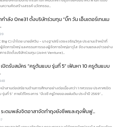
ำและองค์กรที่มีบทบาทในการกำหนดทิศทางธุรกิจแห่งอนาคต ผ่านการขับ
ผสานความคิดสร้างสรรค์ นวัตกรรม…
กำลัง One31 ตั้งบริษัทร่วมทุน “บิ๊ก วัน เอ็นเตอร์เทนเม
…
89
(BJC Big C) นำโดย นายอัศวิน - นางฐาปณี เตชะเจริญวิกุล ประธานเจ้าหน้าที่
ู้จัดการใหญ่ และกรรมการรองผู้จัดการใหญ่อาวุโส จัดงานแถลงข่าวอย่าง
การจัดตั้งบริษัทร่วมทุน (Joint Venture)…
กซี เปิดรับสมัคร “ครูต้นแบบ รุ่นที่ 5” เฟ้นหา 10 ครูต้นแบบ
…
448
 เดินหน้าสานต่อปณิธานด้านการศึกษาอย่างต่อเนื่องกว่า 1 ทศวรรษ ประกาศเปิด
บ รุ่นที่ 5” ภายใต้โครงการ “บีเจซี ครูไทยของแผ่นดิน ประจำปี 2569”…
๊กซี ระดมพลังจิตอาสาจัดทำถุงยังชีพและถุงฟื้นฟู…
37
 นำโดย คุณฐาปณี เตชะเจริญวิกุล กรรมการรองผู้จัดการใหญ่อาวุโส พร้อมด้วย