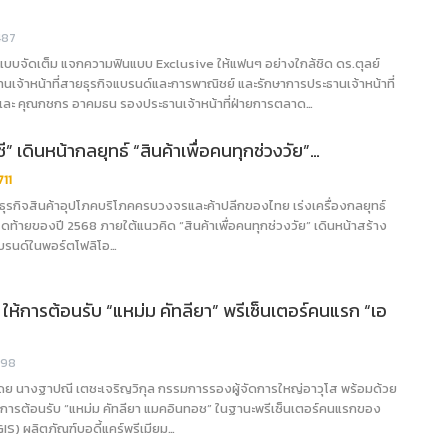
487
บจัดเต็ม แจกความฟินแบบ Exclusive ให้แฟนๆ อย่างใกล้ชิด ดร.ตุลย์
ธานเจ้าหน้าที่สายธุรกิจแบรนด์และการพาณิชย์ และรักษาการประธานเจ้าหน้าที่
ะ คุณกชกร อาคมธน รองประธานเจ้าหน้าที่ฝ่ายการตลาด…
๊กซี” เดินหน้ากลยุทธ์ “สินค้าเพื่อคนทุกช่วงวัย”…
711
ผู้นำธุรกิจสินค้าอุปโภคบริโภคครบวงจรและค้าปลีกของไทย เร่งเครื่องกลยุทธ์
ท้ายของปี 2568 ภายใต้แนวคิด “สินค้าเพื่อคนทุกช่วงวัย” เดินหน้าสร้าง
บรนด์ในพอร์ตโฟลิโอ…
กซี ให้การต้อนรับ “แหม่ม คัทลียา” พรีเซ็นเตอร์คนแรก “เอ
398
 นำโดย นางฐาปณี เตชะเจริญวิกุล กรรมการรองผู้จัดการใหญ่อาวุโส พร้อมด้วย
ให้การต้อนรับ “แหม่ม คัทลียา แมคอินทอช” ในฐานะพรีเซ็นเตอร์คนแรกของ
GIS) ผลิตภัณฑ์บอดี้แคร์พรีเมียม…