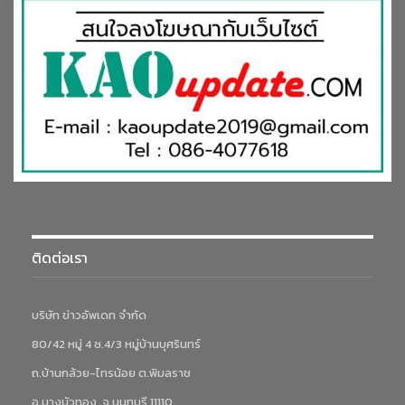
ติดต่อเรา
บริษัท ข่าวอัพเดท จำกัด
80/42 หมู่ 4 ซ.4/3 หมู่บ้านบุศรินทร์
ถ.บ้านกล้วย-ไทรน้อย ต.พิมลราช
อ.บางบัวทอง จ.นนทบุรี 11110