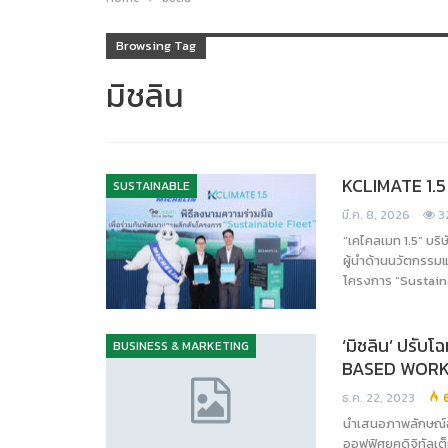
Browsing Tag
มิชลิน
KCLIMATE 1.5 
SUSTAINABLE
มี.ค. 8, 2026
3
“เคไคลเมท 1.5” บริ
ผู้นำด้านนวัตกรรม
โครงการ “Sustain
‘มิชลิน’ ปรับ
BUSINESS & MARKETING
BASED WORK
ธ.ค. 22, 2023
นำเสนอภาพลักษณ์อ
ออฟฟิศยุคดิจิทัลเ