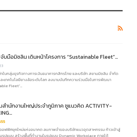
จับมือมิชลิน เดินหน้าโครงการ “Sustainable Fleet”…
23
ษัทในกลุ่มธุรกิจทางการเงินธนาคารกสิกรไทย และบริษัท สยามมิชลิน จำกัด
และเทคโนโลยียางล้อระดับโลก ลงนามบันทึกความร่วมมือในการพัฒนา
able Fleet”…
โฉมสำนักงานใหญ่ประจำภูมิภาค ชูแนวคิด ACTIVITY-
ING…
655
อฟฟิศยุคใหม่แห่งอนาคต ลบภาพจำของบริษัทแนวอุตสาหกรรม ก้าวเข้าสู่
ต็มรูปแบบ สร้างพื้นที่ทำงานในรูปแบบ Dynamic Workplace ภายใต้