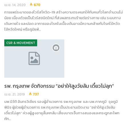
เม.ย. 14, 2020
670
การแพร่ระบาดของไวรัสโควิด-19 สร้างความตระหนกให้กับคนทั่วโลกจำนวนไม่
น้อย เนื่องด้วยเป็นไวรัสชนิดใหม่ ที่ส่งผลกระทบร้ายต่อร่างกาย เช่น ระบบทาง
เดินหายใจ และปอด อาการของโรคในเบื้องต้นอาจมีความคล้ายกับโรคไข้หวัด
ไข้หวัดใหญ่ หรือภูมิแพ้…
CSR & MOVEMENT
รพ. กรุงเทพ จัดกิจกรรม “อย่าให้สูงวัยล้ม เดี๋ยวไม่ลุก”
เม.ย. 21, 2019
737
นพ.นิวัติ อินทรวิเชียร รองผู้อำนวยการ รพ.กรุงเทพ และ นพ.ภาคภูมิ จุลภูมิ
พินิจ ผู้ช่วยผู้อำนวยการ รพ.กรุงเทพ เป็นประธานเปิดงาน “อย่าให้สูงวัยล้ม
เดี๋ยวไม่ลุก” ห่วงผู้สูงอายุลื่นหกล้ม เสี่ยงบาดเจ็บทางสมองและกระดูกสะโพก
หัก…