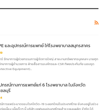
PE และอุปกรณ์การแพทย์ ให้โรงพยาบาลสมุทรสาคร
19
ทร์ รักษาการผู้ช่วยกรรมการผู้จัดการใหญ่ สายงานทรัพยากรบุคคลฯ นายศุภ
ล รักษาการผู้อำนวยการ ฝ่ายสื่อสารองค์กรและ CSR ทิพยประกันภัย มอบชุด
otective Equipment)…
กรณ์ทางการแพทย์แก่ 6 โรงพยาบาล ในจังหวัด
ชลบุรี
14
ณ์การแพร่ระบาดของโรคโควิด-19 ระลอกใหม่ในประเทศไทย ยังคงอยู่ในช่วง
างต่อเนื่อง เมื่อเร็วๆ นี้ บริษัท เชฟรอนประเทศไทยสำรวจและผลิต จำกัด ได้