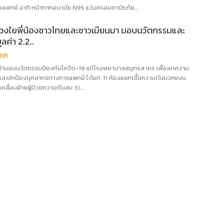
แพทย์ อาทิ หน้ากากอนามัย N95 แว่นครอบตานิรภัย…
ี ห่วงใยพี่น้องชาวไทยและชาวเมียนมา มอบนวัตกรรมและ
มูลค่า 2.2…
931
ินหน้ามอบนวัตกรรมป้องกันโควิด-19 แก่โรงพยาบาลสมุทรสาคร เพื่อลดความ
้อและปกป้องบุคลากรทางการแพทย์ ได้แก่ 1) ห้องแยกเชื้อความดันบวกแบบ
ลเคลื่อนย้ายผู้ป่วยความดันลบ 3)…