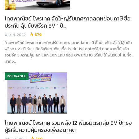
ไทยพาณิชย์ โพรเทค จัดใหญ่รับเทศกาลลดหย่อนภาษี ซื้อ
ประกัน ลุ้นขับฟรีรถ EV 1 ปี…
พ.ย. 4, 2022
679
ไทยพาณิชย์ โพรเทค แจกใหญ่รับเทศกาลลดหย่อนภาษี ซื้อประกันแล้วได้ลุ้นขับ
ฟรีรถ EV 1 ปี รับ 3 สิทธิ์เต็มๆ เพียงซื้อประกันประเภทใดก็ได้ นอกจากนี้ยังมัด
รวมอีก 5 ความคุ้ม ลด แลก แจก แถม ผ่อน 0% นาน 10 เดือน ให้ฟินรับปีใหม่ที่จะ
มาถึง…
INSURANCE
ไทยพาณิชย์ โพรเทค รวมพลัง 12 พันธมิตรกลุ่ม EV ปักธง
ผู้ริเริ่มความคุ้มครองเพื่ออนาคต