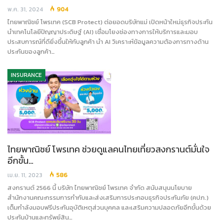
พ.ค. 31, 2024
904
ไทยพาณิชย์ โพรเทค (SCB Protect) ต่อยอดบริษัทแม่ เปิดหน้าใหม่ธุรกิจประกัน
นำเทคโนโลยีปัญญาประดิษฐ์ (AI) เชื่อมโยงช่องทางการให้บริการและมอบ
ประสบการณ์ที่ดียิ่งขึ้นให้กับลูกค้า นำ AI วิเคราะห์ข้อมูลความต้องการทางด้าน
ประกันของลูกค้า…
INSURANCE
ไทยพาณิชย์ โพรเทค ช่วยดูแลคนไทยเที่ยวสงกรานต์มั่นใจ
อีกขั้น…
เม.ย. 11, 2023
586
สงกรานต์ 2566 นี้ บริษัท ไทยพาณิชย์ โพรเทค จำกัด สนับสนุนนโยบาย
สำนักงานคณะกรรมการกำกับและส่งเสริมการประกอบธุรกิจประกันภัย (คปภ.)
เต็มกำลังมอบฟรีประกันอุบัติเหตุส่วนบุคคล และเสริมความปลอดภัยอีกขั้นด้วย
ประกันบ้านและทรัพย์สิน…