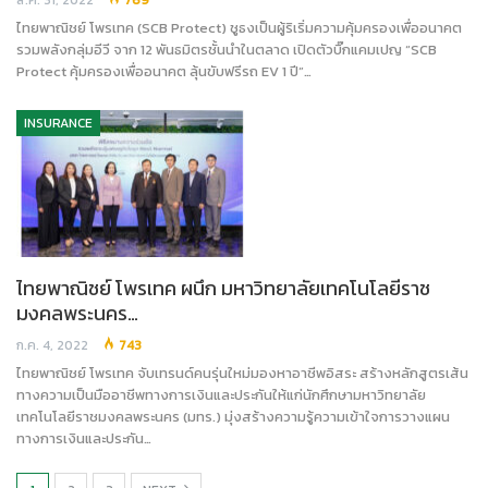
ส.ค. 31, 2022
769
ไทยพาณิชย์ โพรเทค (SCB Protect) ชูธงเป็นผู้ริเริ่มความคุ้มครองเพื่ออนาคต
รวมพลังกลุ่มอีวี จาก 12 พันธมิตรชั้นนำในตลาด เปิดตัวบิ๊กแคมเปญ “SCB
Protect คุ้มครองเพื่ออนาคต ลุ้นขับฟรีรถ EV 1 ปี”…
INSURANCE
ไทยพาณิชย์ โพรเทค ผนึก มหาวิทยาลัยเทคโนโลยีราช
มงคลพระนคร…
ก.ค. 4, 2022
743
ไทยพาณิชย์ โพรเทค จับเทรนด์คนรุ่นใหม่มองหาอาชีพอิสระ สร้างหลักสูตรเส้น
ทางความเป็นมืออาชีพทางการเงินและประกันให้แก่นักศึกษามหาวิทยาลัย
เทคโนโลยีราชมงคลพระนคร (มทร.) มุ่งสร้างความรู้ความเข้าใจการวางแผน
ทางการเงินและประกัน…