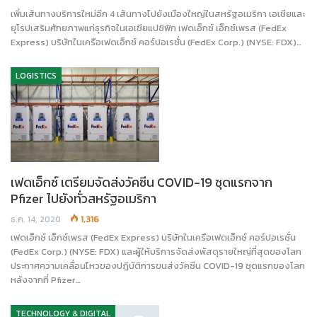
เพิ่มเส้นทางบริการใหม่อีก 4 เส้นทางไปยังเมืองใหญ่ในสหรัฐอเมริกา เอเชียและ
ยุโรปเสริมศักยภาพแก่ธุรกิจในเอเชียแปซิฟิก เฟดเอ็กซ์ เอ็กซ์เพรส (FedEx
Express) บริษัทในเครือเฟดเอ็กซ์ คอร์ปอเรชั่น (FedEx Corp.) (NYSE: FDX)…
LOGISTICS
เฟดเอ็กซ์ เตรียมจัดส่งวัคซีน COVID-19 ชุดแรกจาก
Pfizer ไปยังทั่วสหรัฐอเมริกา
ธ.ค. 14, 2020
1,316
เฟดเอ็กซ์ เอ็กซ์เพรส (FedEx Express) บริษัทในเครือเฟดเอ็กซ์ คอร์ปอเรชั่น
(FedEx Corp.) (NYSE: FDX) และผู้ให้บริการจัดส่งพัสดุรายใหญ่ที่สุดของโลก
ประกาศความเคลื่อนไหวของปฎิบัติการขนส่งวัคซีน COVID-19 ชุดแรกของโลก
หลังจากที่ Pfizer…
TECHNOLOGY & DIGITAL