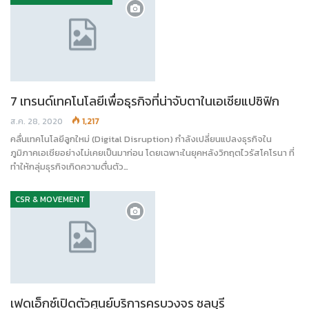
7 เทรนด์เทคโนโลยีเพื่อธุรกิจที่น่าจับตาในเอเชียแปซิฟิก
ส.ค. 28, 2020
1,217
คลื่นเทคโนโลยีลูกใหม่ (Digital Disruption) กำลังเปลี่ยนแปลงธุรกิจใน
ภูมิภาคเอเชียอย่างไม่เคยเป็นมาก่อน โดยเฉพาะในยุคหลังวิกฤตไวรัสโคโรนา ที่
ทำให้กลุ่มธุรกิจเกิดความตื่นตัว…
CSR & MOVEMENT
เฟดเอ็กซ์เปิดตัวศูนย์บริการครบวงจร ชลบุรี