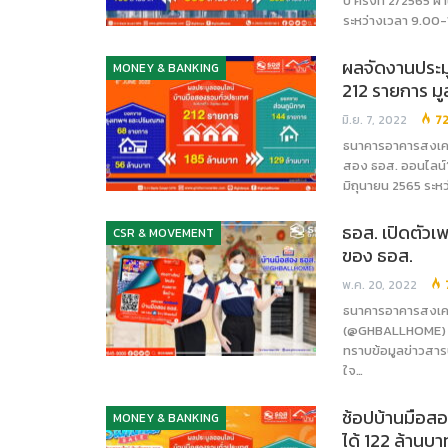
ปี ครั้งที่ 2/2565 
ระหว่างเวลา 9.00-
ผลจัดงานประมู
MONEY & BANKING
212 รายการ มู
มิ.ย. 7, 2022
7
ธนาคารอาคารสงเครา
สอง ธอส. ออนไลน์” 
มิถุนายน 2565 ระห
ธอส. เปิดตัว
CSR & MOVEMENT
ของ ธอส.
พ.ค. 20, 2022
ธนาคารอาคารสงเครา
(@GHBALLHOME) เพจน
ทราบข้อมูลข่าวสา
ใจ…
ช้อปบ้านมือสอง
MONEY & BANKING
ได้ 122 ล้านบา