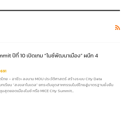
mit ปีที่ 10 เปิดเกม “ไมซ์พัฒนาเมือง” ผนึก 4
691
หาดไทย – อาชีวะ ลงนาม MOU ประวัติศาสตร์ สร้างระบบ City Data
บทเรียน “สงขลาโมเดล” ยกระดับอุตสาหกรรมไมซ์ไทยสู่มาตรฐานยั่งยืน
ุมสุดยอดเมืองไมซ์ หรือ MICE City Summit…