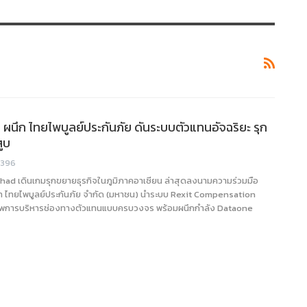
นึก ไทยไพบูลย์ประกันภัย ดันระบบตัวแทนอัจฉริยะ รุก
ูบ
396
ad เดินเกมรุกขยายธุรกิจในภูมิภาคอาเซียน ล่าสุดลงนามความร่วมมือ
ิษัท ไทยไพบูลย์ประกันภัย จำกัด (มหาชน) นำระบบ Rexit Compensation
าพการบริหารช่องทางตัวแทนแบบครบวงจร พร้อมผนึกกำลัง Dataone