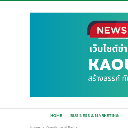
HOME
BUSINESS & MARKETING
Home
OpenMove AI Berhad