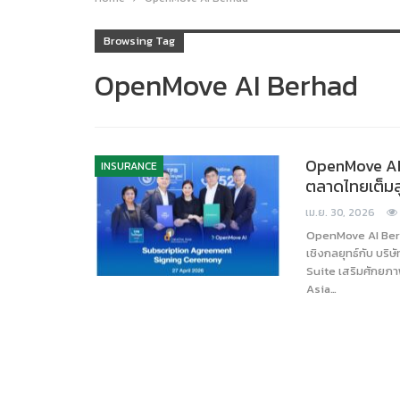
Browsing Tag
OpenMove AI Berhad
OpenMove AI ผ
INSURANCE
ตลาดไทยเต็มส
เม.ย. 30, 2026
OpenMove AI Berh
เชิงกลยุทธ์กับ บร
Suite เสริมศักยภ
Asia…