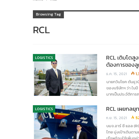
Browsing Tag
RCL
RCL เติบโตสูง
LOGISTICS
ต้องการของลู
ธ.ค. 15, 2021
1
นายทวินโชค ตันธุวน
ของบริษัทฯ ว่า ในปี
มากเป็นประวัติการณ
RCL เผยกลยุทธ์
LOGISTICS
ก.ย. 15, 2021
5
บมจ.อาร์ ซี แอล (
ไทย มุ่งเป้าเดินตา
เรือพร้อมใช้เพิ่มอ