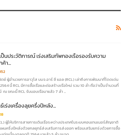
เป็นประวัติการณ์ เร่งเสริมทัพกองเรือรองรับความ
กค้า…
,352
ิตย์ ผู้อำนวยการอาวุโส บมจ.อาร์ ซี แอล (RCL) เล่าถึงการพัฒนาที่โดดเด่น
 2564 นี้ RCL มีการซื้อเรือและต่อสร้างเรือใหม่ รวม 10 ลำ ถือว่าเป็นจำนวนที่
์ ณ ขณะนี้ RCL รับมอบเรือมาแล้ว 7 ลำ …
เร่งเครื่องลุยครึ่งปีหลัง…
28
RCL) ผู้ให้บริการสายการเดินเรือระหว่างประเทศในระบบคอนเทนเนอร์สัญชาติ
มแผนครึ่งปีหลังด้วยกลยุทธ์ส่งเสริมการส่งออก พร้อมเสริมแกร่งด้วยการซื้อ
ย่างต่อเนื่องตลอดปี 2564 มาแล้ว 5 ลำ ขนาด…