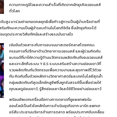
ความภาคภูมิใจและความสำเร็จที่เกิดจากนักธุรกิจเจอเนสส์
ทั่วโลก
บสูง มาร่วมถ่ายทอดกลยุทธ์เพื่อก้าวสู่การเป็นผู้นำเครือข่ายที่
ทักษะความเป็นผู้นำรอบด้านในโลกดิจิตัล ซึ่งนักธุรกิจจะได้
พร้อมจุดประกายวิสัยทัศน์และสร้างแรงบันดาลใจ
เข้มข้นด้วยสาระกับการอบรมมาสเตอร์คลาสโดยคณะ
กรรมการที่ปรึกษาด้านวิทยาการเจอเนสส์ และผู้ร่วมคิดค้น
แบรนด์ที่มาให้ความรู้ด้านนวัตกรรมผลิตภัณฑ์ของเจอเนสส์
และเจาะลึกถึงระบบ Y.E.S ระบบเสริมสร้างความอ่อนเยาว์ที่
รวมผลิตภัณฑ์นวัตกรรมเพื่อความงามและสุขภาพดีไว้ด้วย
กัน คิดค้นขึ้นด้วยหลักทางวิทยาศาสตร์และเทคโนโลยีสุดล้ำ
กลุ่มผลิตภัณฑ์สุดเอ็กซ์คลูซีฟซึ่งถูกรังสรรค์ขึ้นเพื่อช่วยให้
คุณแลดูอ่อนเยาว์, รู้สึกอ่อนเยาว์และใช้ชีวิตอย่างอ่อนเยาว์
พร้อมอัพเดทเครื่องมือทางการตลาดที่ชูแพลทฟอร์ม
ออนไลน์เป็นหัวใจหลักในการดำเนินธุรกิจจาก มาร์ค แพทเท
อร์สัน ประธานบริหารด้านการตลาด พร้อมประกาศขับเคลื่อน