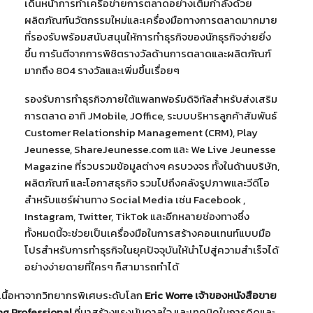
เดินหน้าการทำเครือข่ายการตลาดอย่างเต็มกำลังด้วย
ผลิตภัณฑ์นวัตกรรมใหม่และเครื่องมือทางการตลาดมากมาย
ที่รองรับพร้อมสนับสนุนให้การทำธุรกิจของนักธุรกิจง่ายยิ่ง
ขึ้น การันตีจากการพิชิตรางวัลด้านการตลาดและผลิตภัณฑ์
มากถึง 804 รางวัลและเพิ่มขึ้นเรื่อยๆ
รองรับการทำธุรกิจภายใต้แพลทฟอร์มดิจิทัลสำหรับส่งเสริม
การตลาด อาทิ JMobile, JOffice, ระบบบริหารลูกค้าสัมพันธ์
Customer Relationship Management (CRM), Play
Jeunesse, ShareJeunesse.com และ We Live Jeunesse
Magazine ที่รวบรวมข้อมูลต่างๆ ครบวงจร ทั้งในด้านบริษัท,
ผลิตภัณฑ์ และโอกาสธุรกิจ รวมไปถึงคลังรูปภาพและวีดีโอ
สำหรับแชร์ผ่านทาง Social Media เช่น Facebook ,
Instagram, Twitter, TikTok และอีกหลายช่องทางซึ่ง
ทั้งหมดนี้จะช่วยเป็นเครื่องมือในการสร้างคอนเทนท์แบบมือ
โปรสำหรับการทำธุรกิจในยุคปัจจุบันให้นำไปสู่ความสำเร็จได้
อย่างง่ายดายที่ใครๆ ก็สามารถทำได้
ดเนื้อหาจากวิทยากรพิเศษระดับโลก
Eric Worre เจ้าของหนังสือขาย
ng Professional
ที่มาสร้างแรงบันดาลใจ และเทคนิคในการคิดและ