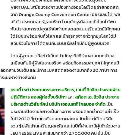
VIRTUAL เสมือนจริงผ่านช่องทางออนไลน์โดยถ่ายทอดสด
จาก Orange County Convention Center ออร์แลนโด, ฟล
อริด้า ประเทศสหรัฐอเมริกา โดยนักธุรกิจจากทั่วโลกได้พบ
กับประสบการณ์สุดเร้าใจถ่ายทอดสดแบบเรียลไทม์ให้ทุกคน
ได้รับชมพร้อมกันทั่วโลก และนักธุรกิจจากทั่วทุกมุมโลกได้มี
ส่วนร่วมในการโต้ตอบกันแบบเรียลไทม์กับผู้พูดบนเวที
โดยผู้พูดบนเวทีจะได้เห็นหน้านักธุรกิจที่ร่วมงานบนหน้าจอ
เหมือนกับมีผู้ฟังในงานจริงๆ พร้อมกิจกรรมสนุกๆ ให้ทุกคนมี
าใจตลอดสามวันเต็ม และมีการแปลสดตลอดงานมากถึง 20 ภาษา การ
ษาระยะห่างทางสังคม
แรนดี้ เรย์ ประธานกรรมการบริหาร
, เวนดี้ ลิวอิส ประธานฝ่าย
ปฏิบัติการ สองผู้ก่อตั้งบริษัทฯ
และ
สก็อต เอ. ลิวอิส ประธาน
บริหารด้านวิสัยทัศน์ บริษัท เจอเนสส์ โกลบอล จำกัด
เป็น
ประธานเปิดงานอย่างเป็นทางการ พร้อมตอกย้ำความสำเร็จ
ในปี 2020 ที่ผ่านมากับยอดขายสะสมนับตั้งแต่เปิดบริษัท
รวม $8พันล้านเหรียญสหรัฐ และในปีที่ผ่านมามีผู้เข้าร่วมงาน
JEUNESSE LIVE สะสมมากกว่า 2,700,000 คน นับเป็น