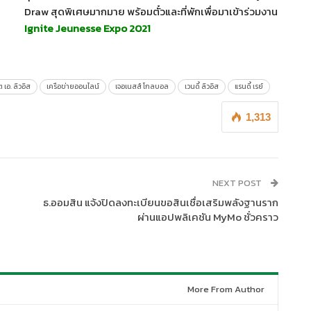
Draw สุดพิเศษมากมาย พร้อมตั๋วและที่พักเพื่อมาเข้าร่วมงาน
Ignite Jeunesse Expo 2021
 เอ. ลิวอิส
เครือข่ายออนไลน์
เจอเนสส์ โกลบอล
เวนดี้ ลิวอิส
แรนดี้ เรย์
1,313
NEXT POST
ธ.ออมสิน แจ้งปิดลงทะเบียนขอสินเชื่อเสริมพลังฐานราก
ผ่านแอปพลิเคชัน MyMo ชั่วคราว
More From Author