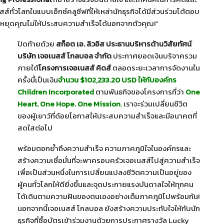
ส์ทั่วโลกในแบบเอ็กซ์คลูซีฟที่ให้เหล่านักธุรกิจได้มีส่วนร่วมโต้ตอบ
ไรจะหยุดคุณไม่ให้ประสบความสำเร็จได้นอกจากตัวคุณ!”
ปิดท้ายด้วย
สก็อต เอ. ลิวอิส ประธานบริหารด้านวิสัยทัศน์
บริษัท เจอเนสส์ โกลบอล จำกัด
ประกาศยอดเงินบริจาครวม
ภายใต้
โครงการเจอเนสส์ คิดส์
ตลอดระยะเวลาการจัดงานใน
ครั้งนี้เป็นเงิน
จำนวน $102,233.20
USD ให้กับองค์กร
Children Incorporated
ตามพันธกิจของโครงการที่ว่า
One
Heart. One Hope. One Mission
.
เราจะร่วมเปลี่ยนชีวิต
ของผู้เยาว์ที่ด้อยโอกาสให้ประสบความสำเร็จและมีอนาคตที่
สดใสต่อไป
พร้อมตอกย้ำถึงความสำเร็จ ความภาคภูมิใจในองค์กรและ
สร้างความเชื่อมั่นที่จะพาครอบครัวเจอเนสส์ไปสู่ความสำเร็จ
เพื่อเป็นส่วนหนึ่งในการเปลี่ยนแปลงชีวิตความเป็นอยู่ของ
ผู้คนทั่วโลกให้ดียิ่งขึ้นและจุดประกายแรงบันดาลใจให้ทุกคน
ได้เดินตามความฝันของตนเองอย่างเต็มภาคภูมิไปพร้อมกัน!
นอกจากนี้เจอเนสส์ โกลบอล ยังสร้างความประทับใจให้กับนัก
ธุรกิจที่ซื้อบัตรเข้าร่วมงานด้วยการประกาศรางวัล Lucky